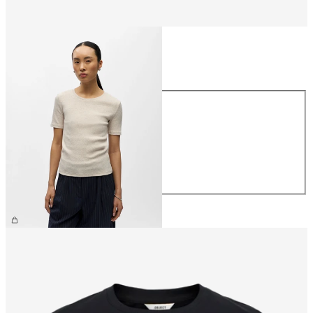
Størrelse
Størrelse
XS
S
M
L
XL
199,95 kr.