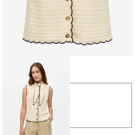
Størrelse
Størrelse
XS
S
M
L
XL
399,95 kr.