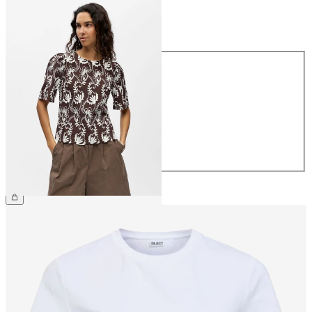
Størrelse
Størrelse
34
36
38
40
42
44
399,95 kr.