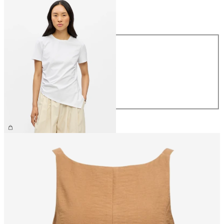
Størrelse
Størrelse
XS
S
M
L
XL
259,95 kr.