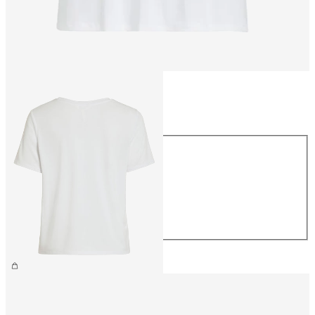
Størrelse
Størrelse
XS
S
M
L
XL
199,95 kr.