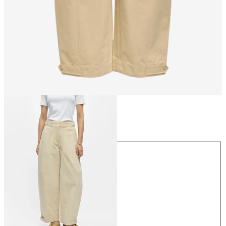
Størrelse
Størrelse
34
36
38
40
42
44