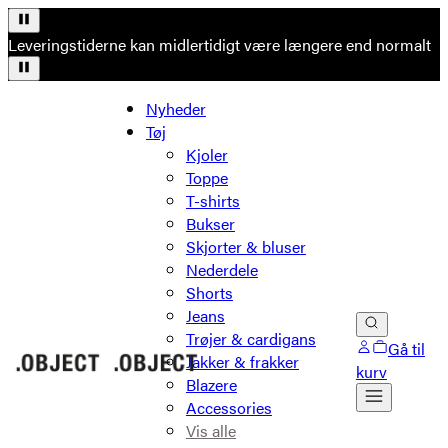
Leveringstiderne kan midlertidigt være længere end normalt
Nyheder
Tøj
Kjoler
Toppe
T-shirts
Bukser
Skjorter & bluser
Nederdele
Shorts
Jeans
Trøjer & cardigans
Gå til
Jakker & frakker
kurv
Blazere
Accessories
Vis alle