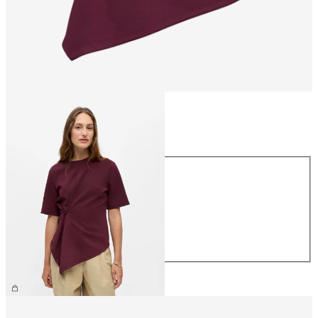
Størrelse
Størrelse
XS
S
M
L
XL
299,95 kr.