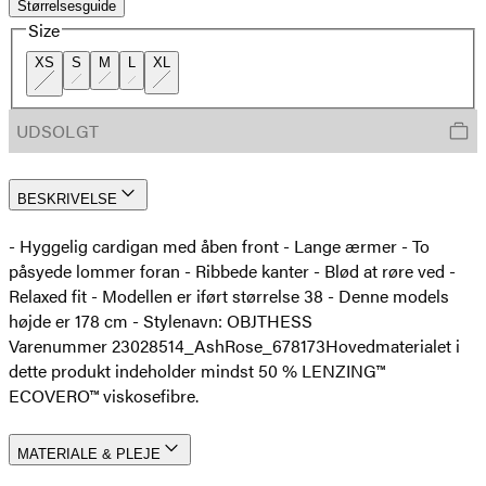
Størrelsesguide
Size
XS
S
M
L
XL
UDSOLGT
BESKRIVELSE
- Hyggelig cardigan med åben front - Lange ærmer - To
påsyede lommer foran - Ribbede kanter - Blød at røre ved -
Relaxed fit - Modellen er iført størrelse 38 - Denne models
højde er 178 cm - Stylenavn: OBJTHESS
Varenummer 23028514_AshRose_678173
Hovedmaterialet i
dette produkt indeholder mindst 50 % LENZING™
ECOVERO™ viskosefibre.
MATERIALE & PLEJE