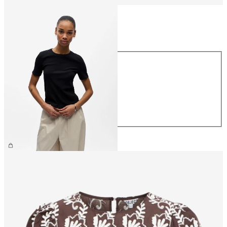
Størrelse
Størrelse
XS
S
M
L
XL
199,95 kr.