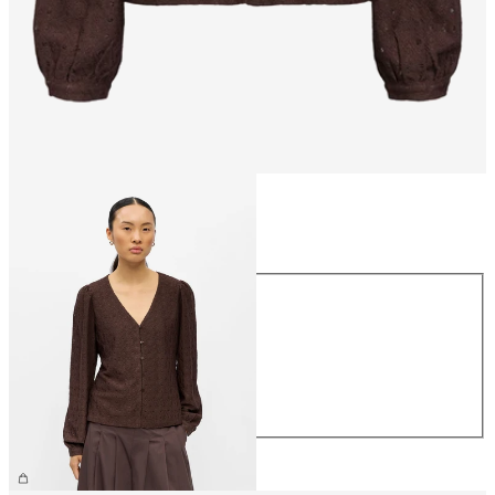
Størrelse
Størrelse
XS
S
M
L
XL
259,95 kr.