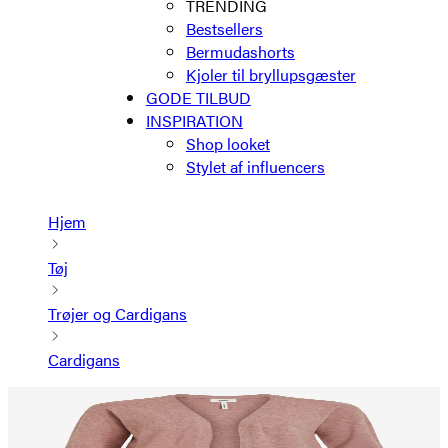
TRENDING
Bestsellers
Bermudashorts
Kjoler til bryllupsgæster
GODE TILBUD
INSPIRATION
Shop looket
Stylet af influencers
Hjem
Tøj
Trøjer og Cardigans
Cardigans