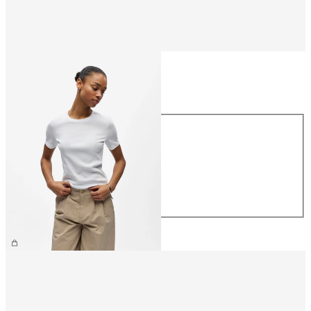
Størrelse
Størrelse
XS
S
M
L
XL
199,95 kr.