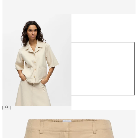
Størrelse
Størrelse
34
36
38
40
42
44
399,95 kr.