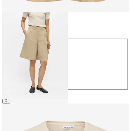
Størrelse
Størrelse
34
36
38
40
42
44
399,95 kr.