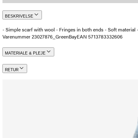
BESKRIVELSE
- Simple scarf with wool - Fringes in both ends - Soft materia
Varenummer 23027876_GreenBay
EAN 5713783332606
MATERIALE & PLEJE
RETUR