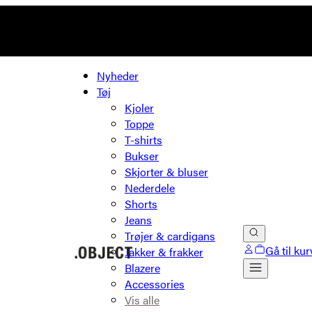
Nyheder
Tøj
Kjoler
Toppe
T-shirts
Bukser
Skjorter & bluser
Nederdele
Shorts
Jeans
Trøjer & cardigans
Gå til kur
Jakker & frakker
Blazere
Accessories
Vis alle