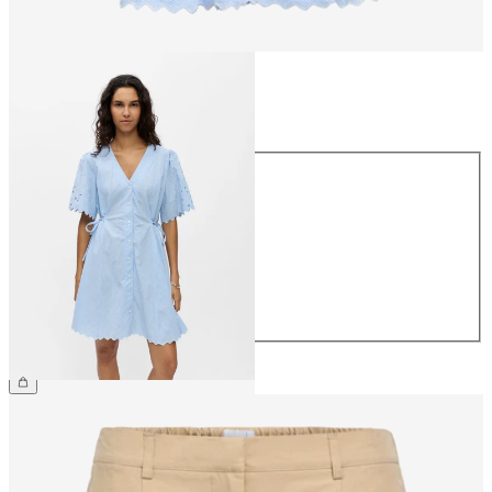
Größe
Größe
34
36
38
40
42
44
€ 79,99