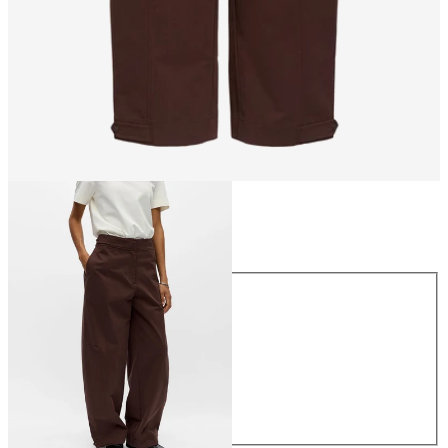
Größe
Größe
34
36
38
40
42
44