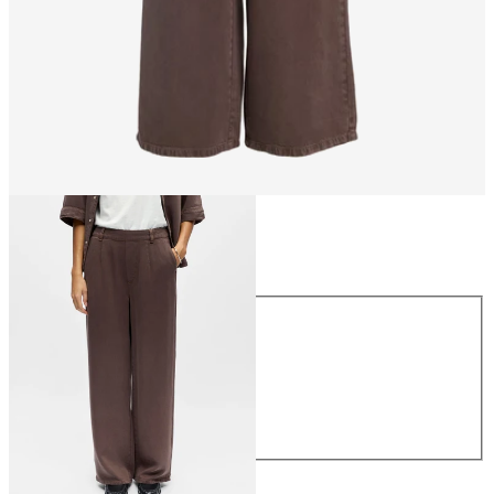
Größe
Größe
XS
S
M
L
XL
€ 59,99