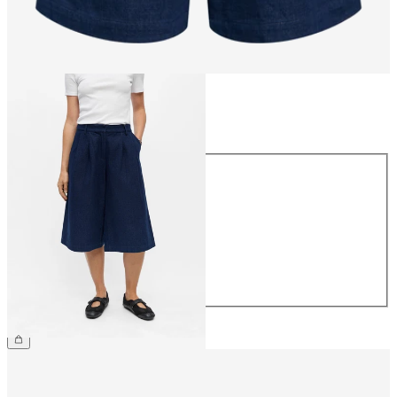
Größe
Größe
34
36
38
40
42
44
€ 59,99