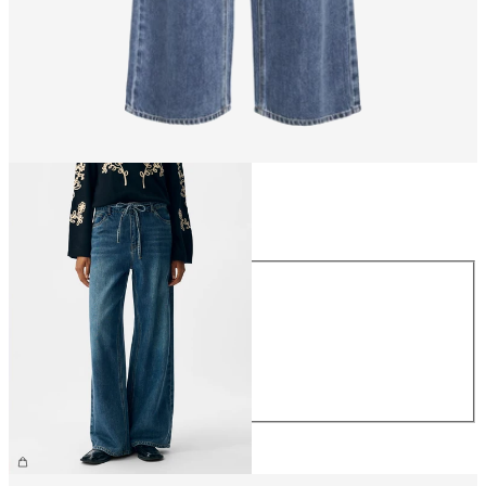
Größe
Größe
XS
S
M
L
XL
€ 69,99