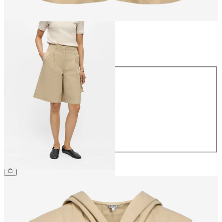
Größe
Größe
34
36
38
40
42
44
€ 54,99