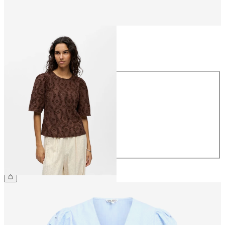
Größe
Größe
34
36
38
40
42
44
€ 49,99