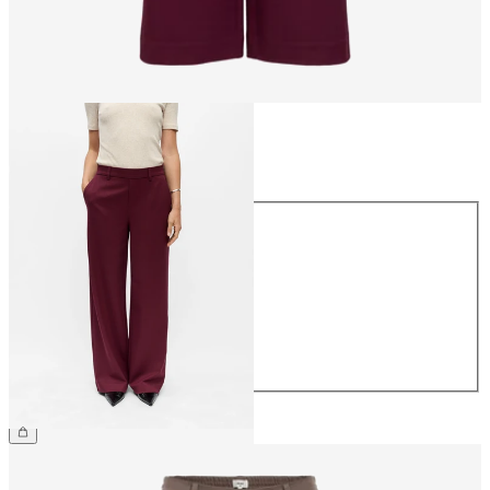
Größe
Größe
34
36
38
40
42
44
€ 49,99