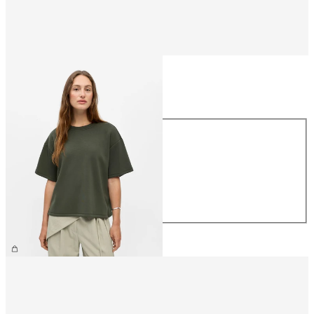
Größe
Größe
XS
S
M
L
XL
€ 39,99