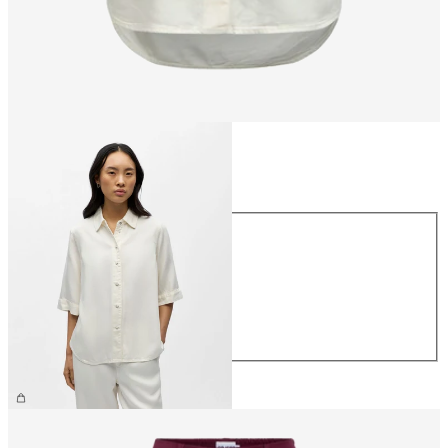
Größe
Größe
XS
S
M
L
XL
€ 64,99