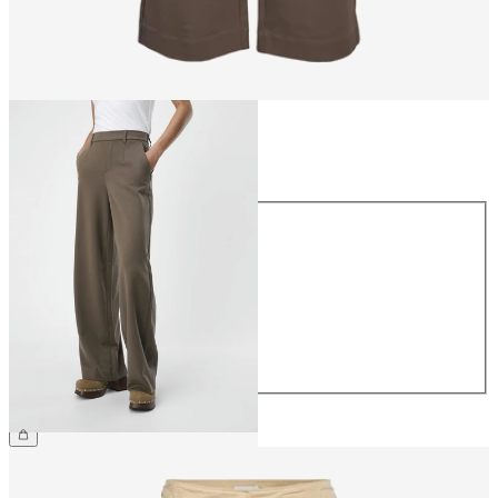
Größe
Größe
34
36
38
40
42
44
€ 49,99