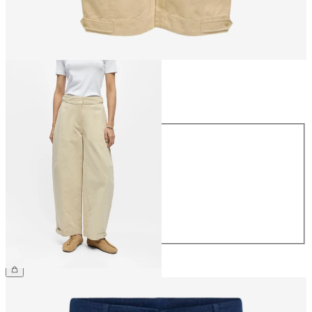
Größe
Größe
34
36
38
40
42
44
€ 69,99