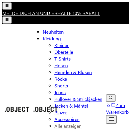
MELDE DICH AN UND ERHALTE 10% RABATT
Neuheiten
Kleidung
Kleider
Oberteile
T-Shirts
Hosen
Hemden & Blusen
Röcke
Shorts
Jeans
Pullover & Strickjacken
Zum
Jacken & Mäntel
Warenkorb
Blazer
Accessoires
Alle anzeigen