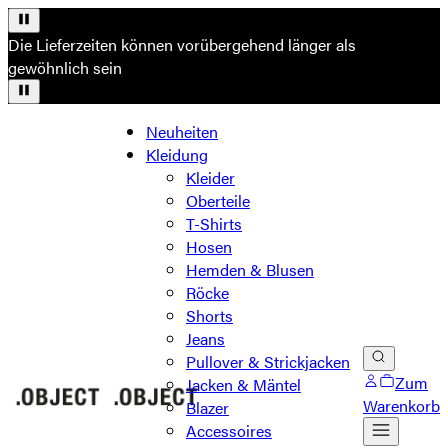
Die Lieferzeiten können vorübergehend länger als
gewöhnlich sein
Neuheiten
Kleidung
Kleider
Oberteile
T-Shirts
Hosen
Hemden & Blusen
Röcke
Shorts
Jeans
Pullover & Strickjacken
Zum
Jacken & Mäntel
Warenkorb
Blazer
Accessoires