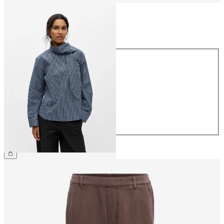
Größe
Größe
34
36
38
40
42
44
€ 59,99