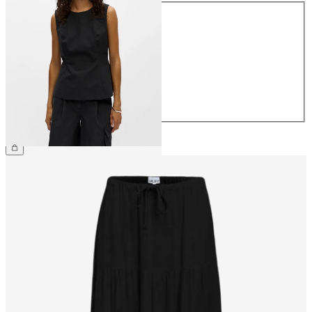
Größe
34
36
38
40
42
44
€ 49,99