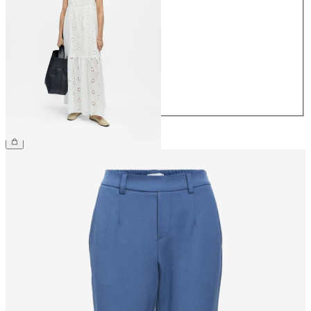
34
36
38
40
42
44
€ 69,99