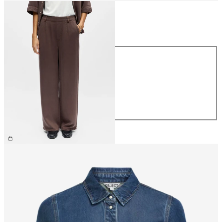
Größe
Größe
XS
S
M
L
XL
€ 59,99