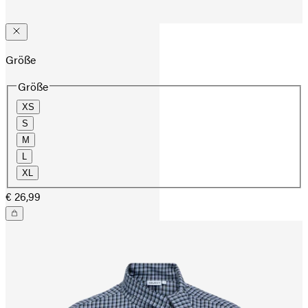
Größe
Größe
XS
S
M
L
XL
€ 26,99