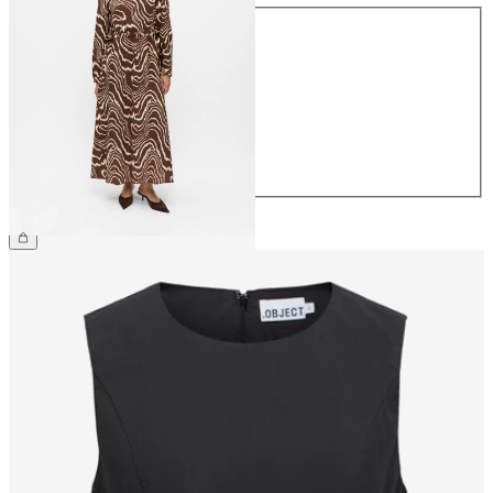
Größe
34
36
38
40
42
44
€ 69,99