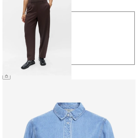
Größe
34
36
38
40
42
44
€ 49,99