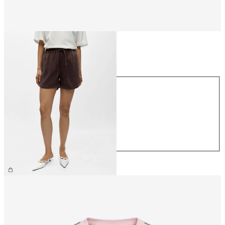
Größe
Größe
XS
S
M
L
XL
€ 49,99