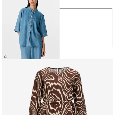
Größe
XS
S
M
L
XL
€ 64,99