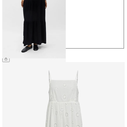
34
36
38
40
42
44
€ 64,99