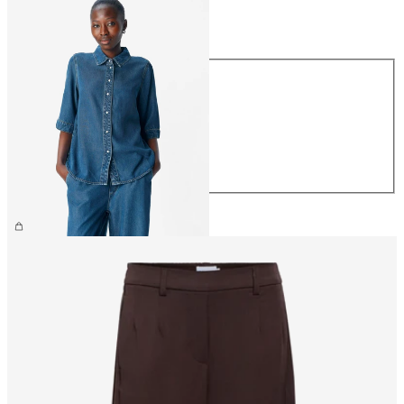
Größe
Größe
XS
S
M
L
XL
€ 64,99