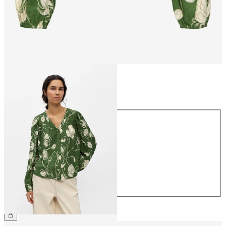
Größe
Größe
34
36
38
40
42
44
€ 44,99