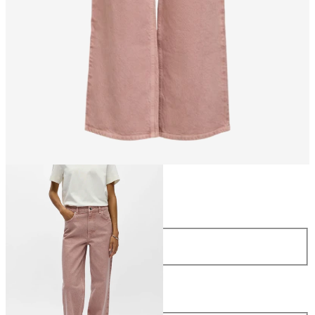
Größe
Größe
34
36
38
40
42
44
Länge
Länge