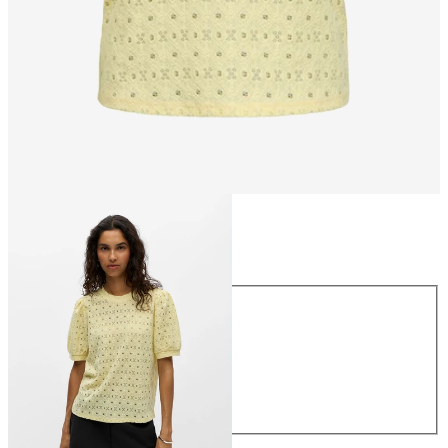
Größe
Größe
XS
S
M
L
XL
€ 26,99