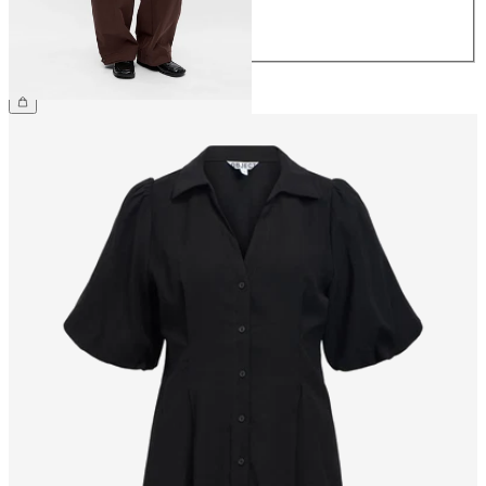
42
44
€ 69,99