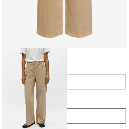
Größe
Größe
34
36
38
40
42
44
Länge
Länge
32
€ 69,99