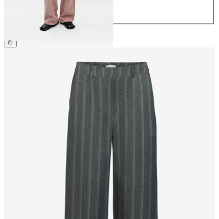
32
€ 69,99