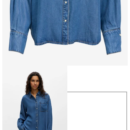
Größe
Größe
34
36
38
40
42