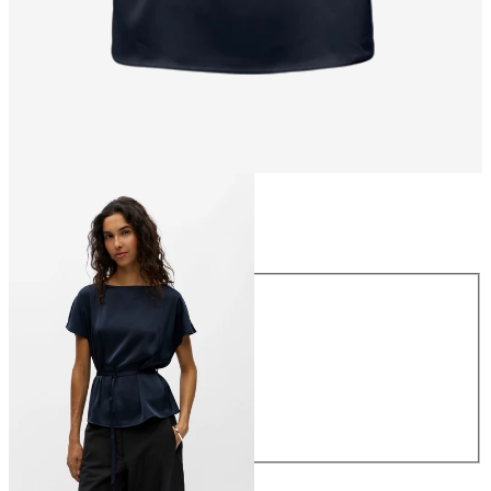
Größe
Größe
34
36
38
40
42
44
€ 44,99