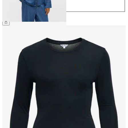
44
€ 69,99