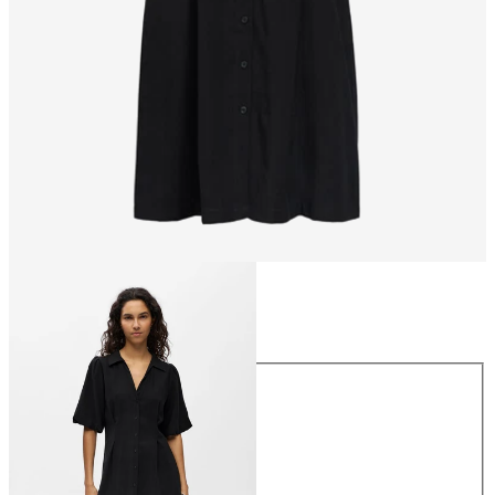
Größe
Größe
34
36
38
40