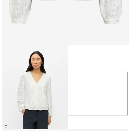
Größe
Größe
XS
S
M
L
XL
€ 34,99