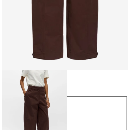
Größe
Größe
34
36
38
40