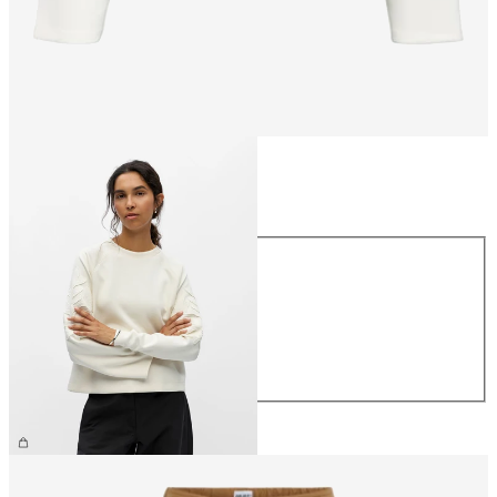
Größe
Größe
XS
S
M
L
XL
€ 59,99