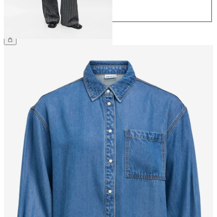
44
€ 49,99