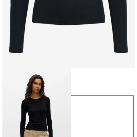
Größe
Größe
XS
S
M
L
XL