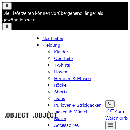
Die Lieferzeiten können vorübergehend länger als
gewöhnlich sein
Neuheiten
Kleidung
Kleider
Oberteile
T-Shirts
Hosen
Hemden & Blusen
Röcke
Shorts
Jeans
Pullover & Strickjacken
Zum
Jacken & Mäntel
Warenkorb
Blazer
Accessoires