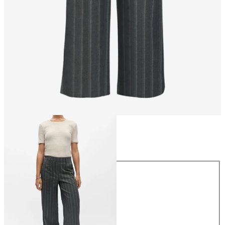
Größe
Größe
34
36
38
40
42