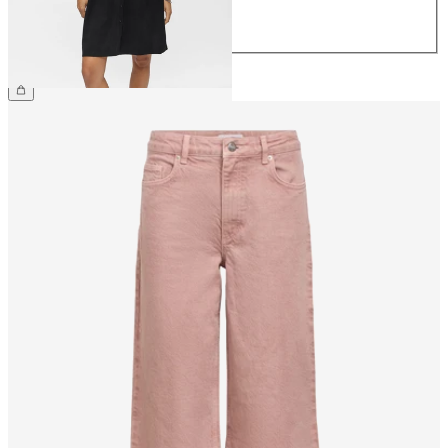
42
44
€ 59,99