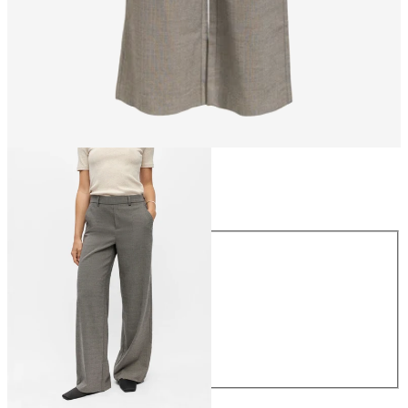
Größe
Größe
34
36
38
40
42
44
€ 49,99