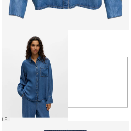
Größe
Größe
34
36
38
40
42
44
CHF 69.90