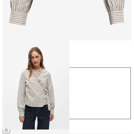
Größe
Größe
34
36
38
40
42
44
CHF 49.90