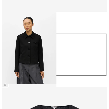
Größe
Größe
34
36
38
40
42
44
CHF 74.90