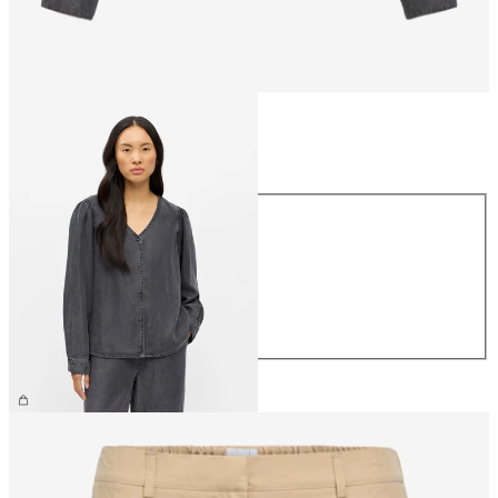
Größe
Größe
XS
S
M
L
XL
CHF 74.90