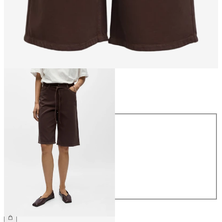
Größe
Größe
34
36
38
40
42
44
CHF 64.90