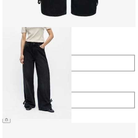
Größe
Größe
34
36
38
40
42
44
Länge
Länge
32
CHF 79.90