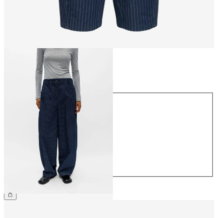
Größe
Größe
34
36
38
40
42
44
CHF 69.90