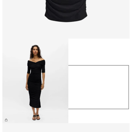
Größe
Größe
XS
S
M
L
XL
CHF 59.90