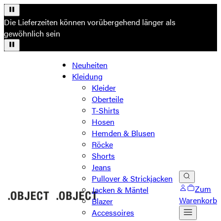
Die Lieferzeiten können vorübergehend länger als
gewöhnlich sein
Neuheiten
Kleidung
Kleider
Oberteile
T-Shirts
Hosen
Hemden & Blusen
Röcke
Shorts
Jeans
Pullover & Strickjacken
Zum
Jacken & Mäntel
Warenkorb
Blazer
Accessoires