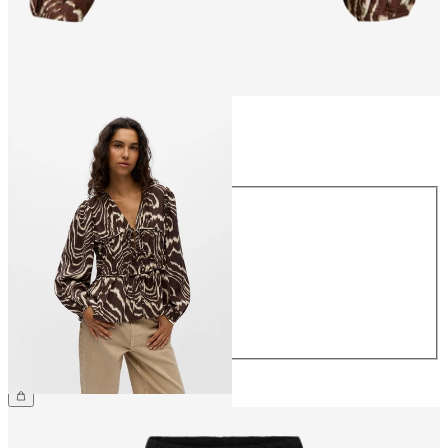
Größe
Größe
34
36
38
40
42
44
CHF 49.90