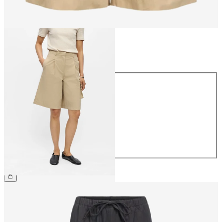
Größe
Größe
34
36
38
40
42
44
CHF 49.90