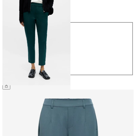
Größe
Größe
34
36
38
40
42
44
CHF 49.90