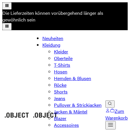
Die Lieferzeiten können vorübergehend länger als
gewöhnlich sein
Neuheiten
Kleidung
Kleider
Oberteile
T-Shirts
Hosen
Hemden & Blusen
Röcke
Shorts
Jeans
Pullover & Strickjacken
Zum
Jacken & Mäntel
Warenkorb
Blazer
Accessoires