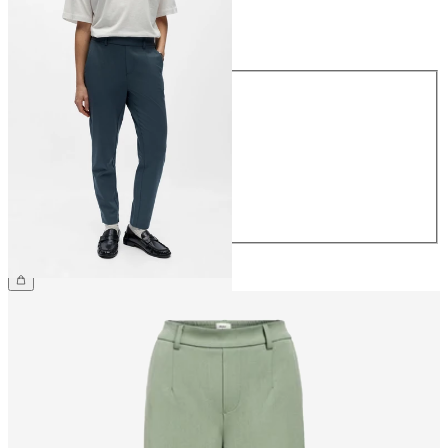
Größe
Größe
34
36
38
40
42
44
CHF 49.90