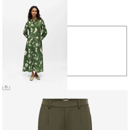
Größe
Größe
34
36
38
40
42
44
CHF 74.90