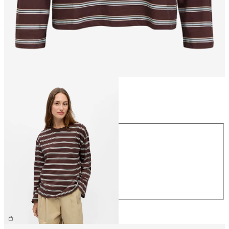
Größe
Größe
XS
S
M
L
XL
CHF 34.90