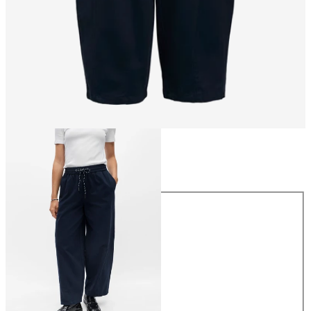
Größe
Größe
34
36
38
40
42
44