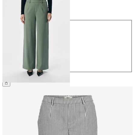
Größe
Größe
34
36
38
40
42
44
CHF 59.90