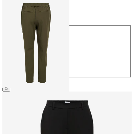
Größe
Größe
34
36
38
40
42
44
CHF 49.90