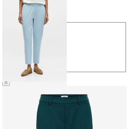
Größe
Größe
34
36
38
40
42
44
CHF 49.90