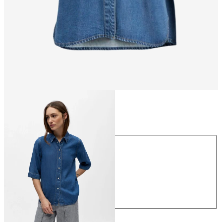
Größe
Größe
XS
S
M
L
XL
CHF 74.90