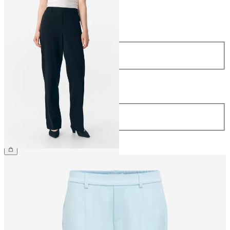
Größe
Größe
34
36
38
40
42
44
Länge
Länge
32
34
CHF 54.90