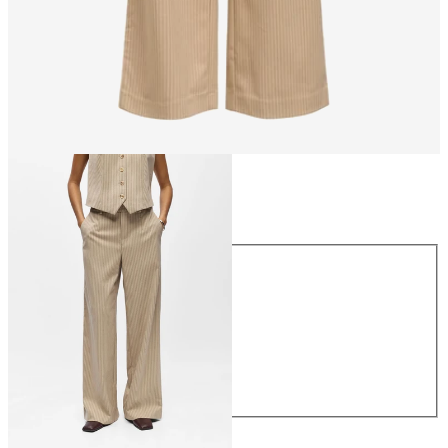
Größe
Größe
34
36
38
40
42
44
CHF 59.90