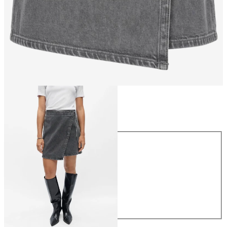
Größe
Größe
34
36
38
40
42
44
54,99 €