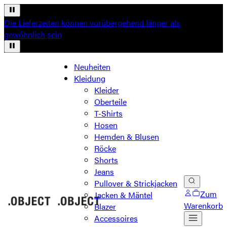
Die Lieferzeiten können vorübergehend länger als
gewöhnlich sein
Neuheiten
Kleidung
Kleider
Oberteile
T-Shirts
Hosen
Hemden & Blusen
Röcke
Shorts
Jeans
Pullover & Strickjacken
Zum
Jacken & Mäntel
Warenkorb
Blazer
Accessoires