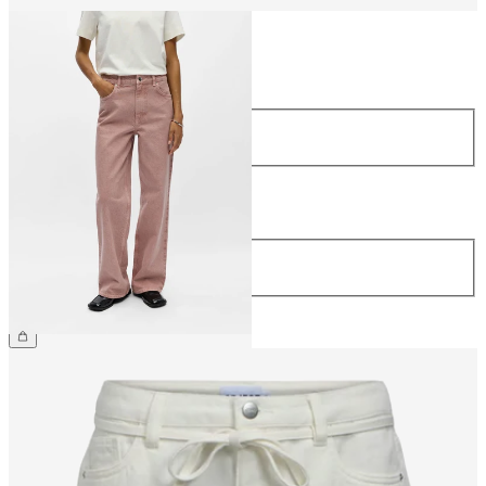
Größe
Größe
34
36
38
40
42
44
Länge
Länge
32
69,99 €