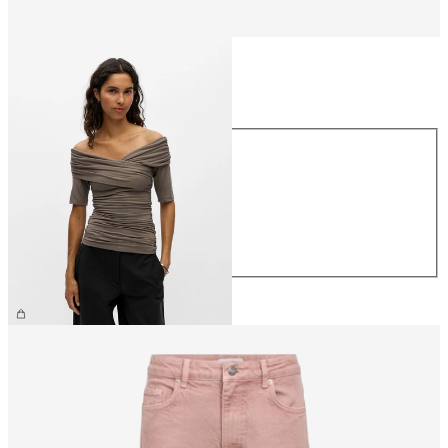
Größe
Größe
XS
S
M
L
XL
39,99 €