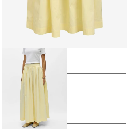
Größe
Größe
34
36
38
40
42
44
79,99 €