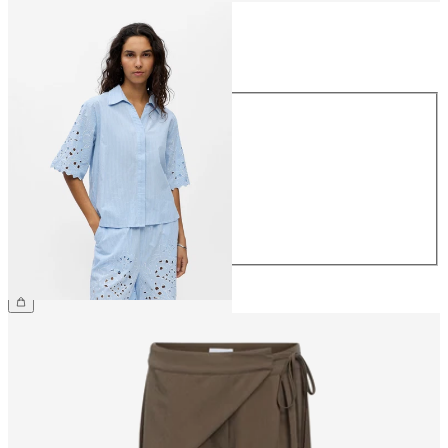
Größe
Größe
34
36
38
40
42
44
59,99 €