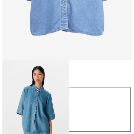
Größe
Größe
XS
S
M
L
XL