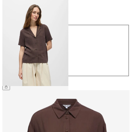
Größe
Größe
34
36
38
40
42
44
49,99 €