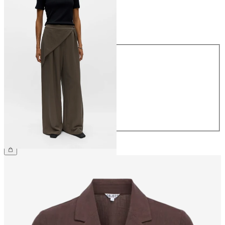
Größe
Größe
34
36
38
40
42
44
64,99 €