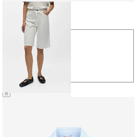
Größe
Größe
34
36
38
40
42
44
59,99 €