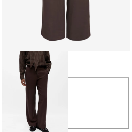
Größe
Größe
34
36
38
40
42
44