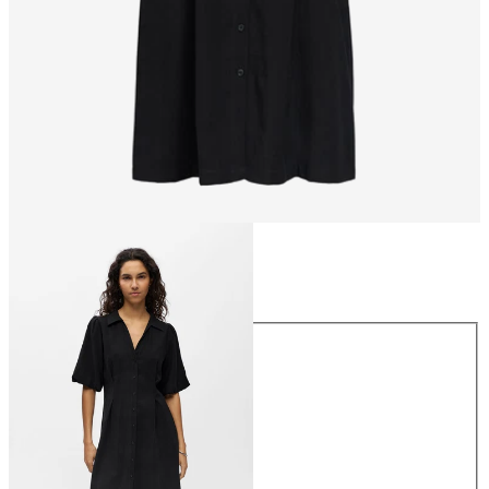
Größe
Größe
34
36
38
40
42
44