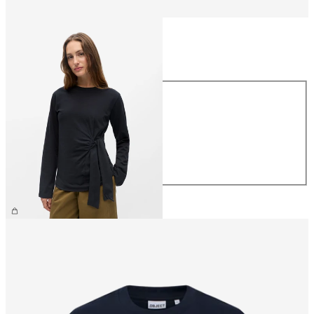
Taille
Taille
XS
S
M
L
XL
39,99 €