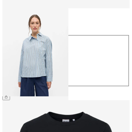
Taille
Taille
34
36
38
40
42
44
54,99 €