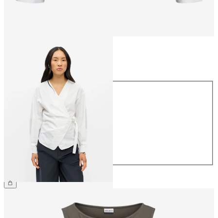
Taille
Taille
34
36
38
40
42
44
59,99 €