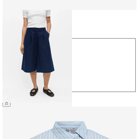
Taille
Taille
34
36
38
40
42
44
59,99 €