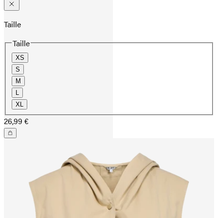
Taille
Taille
XS
S
M
L
XL
26,99 €