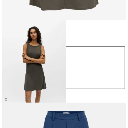
Taille
Taille
XS
S
M
L
XL
39,99 €