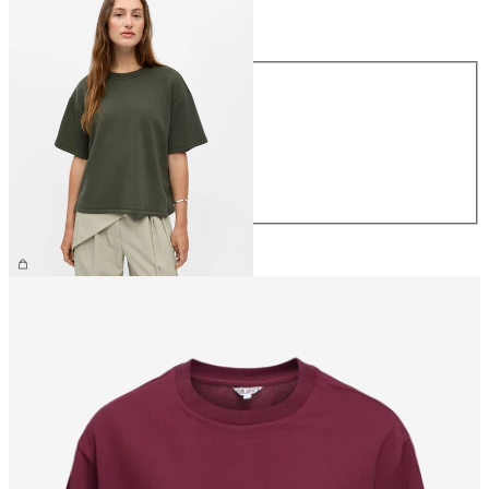
Taille
Taille
XS
S
M
L
XL
39,99 €