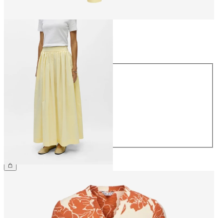
Taille
Taille
34
36
38
40
42
44
79,99 €