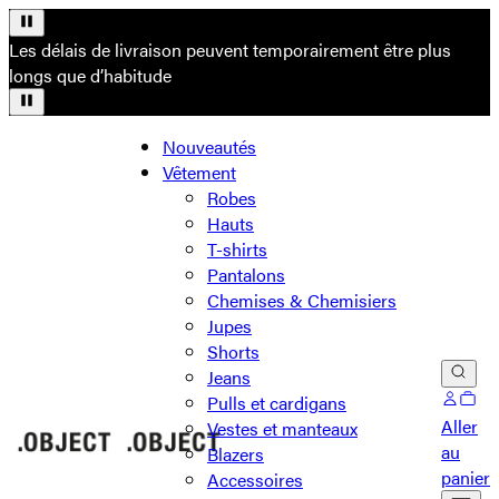
Les délais de livraison peuvent temporairement être plus
longs que d’habitude
Nouveautés
Vêtement
Robes
Hauts
T-shirts
Pantalons
Chemises & Chemisiers
Jupes
Shorts
Jeans
Pulls et cardigans
Aller
Vestes et manteaux
au
Blazers
panier
Accessoires