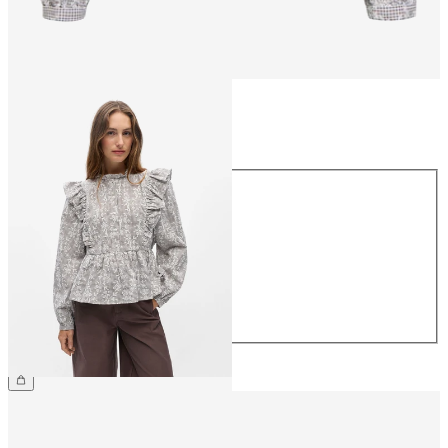
Taille
Taille
34
36
38
40
42
44
49,99 €