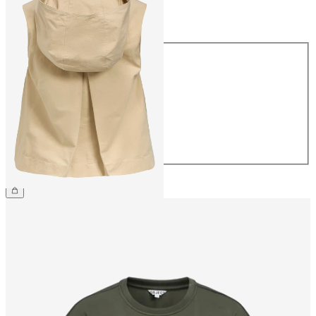
Taille
Taille
34
36
38
40
42
44
54,99 €