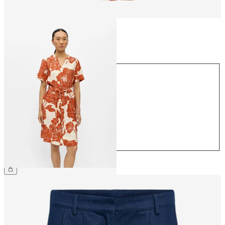
Taille
Taille
34
36
38
40
42
44
44,99 €