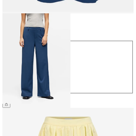
Taille
Taille
34
36
38
40
42
44
49,99 €