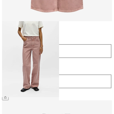
Taille
Taille
34
36
38
40
42
44
Longueur
Longueur
32
69,99 €