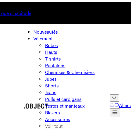
s que d’habitude
Nouveautés
Vêtement
Robes
Hauts
T-shirts
Pantalons
Chemises & Chemisiers
Jupes
Shorts
Jeans
Pulls et cardigans
Aller 
Vestes et manteaux
Blazers
Accessoires
Voir tout