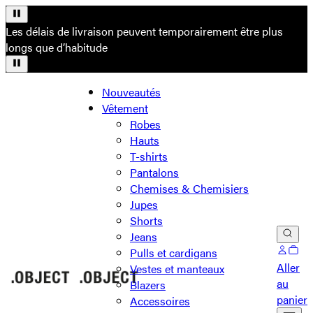
Les délais de livraison peuvent temporairement être plus
longs que d’habitude
Nouveautés
Vêtement
Robes
Hauts
T-shirts
Pantalons
Chemises & Chemisiers
Jupes
Shorts
Jeans
Pulls et cardigans
Aller
Vestes et manteaux
au
Blazers
panier
Accessoires