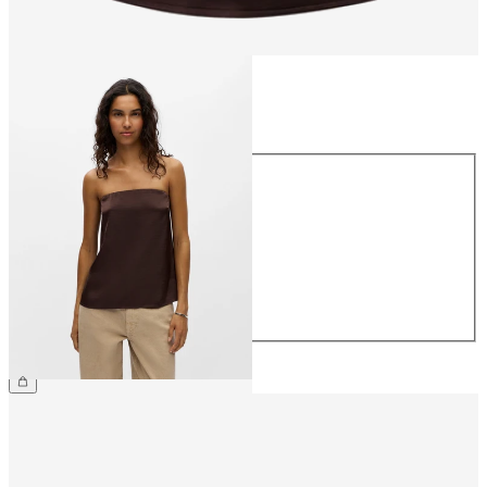
Taille
Taille
34
36
38
40
42
44
34,99 €