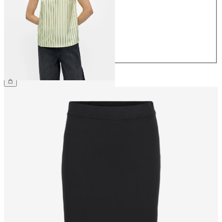
36
38
40
42
44
34,99 €