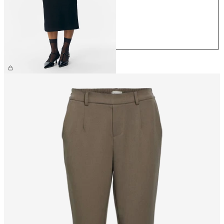
S
M
L
XL
44,99 €