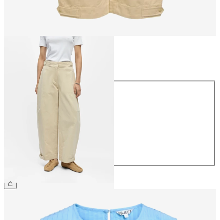
Taille
Taille
34
36
38
40
42
44
69,99 €