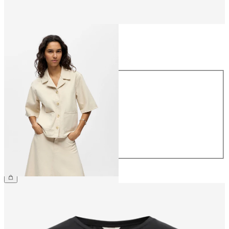
Taille
Taille
34
36
38
40
42
44
54,99 €