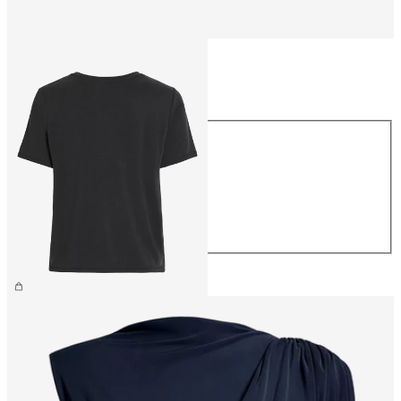
Taille
Taille
XS
S
M
L
XL
26,99 €