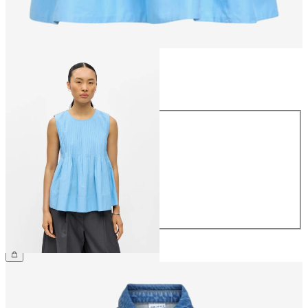
Taille
Taille
34
36
38
40
42
44
54,99 €