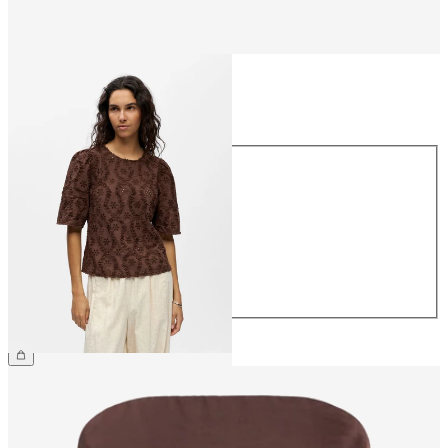
Taille
Taille
34
36
38
40
42
44
49,99 €