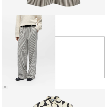
Taille
Taille
34
36
38
40
42
44
49,99 €