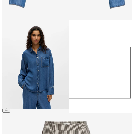
Taille
Taille
34
36
38
40
42
44
69,99 €