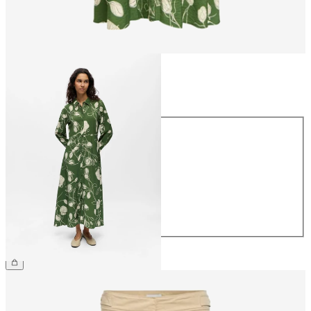
Taille
Taille
34
36
38
40
42
44
69,99 €