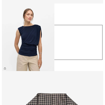
Taille
Taille
XS
S
M
L
XL
44,99 €