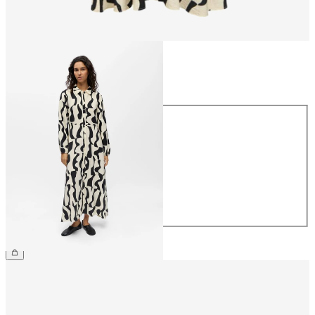
Taille
Taille
34
36
38
40
42
44
69,99 €