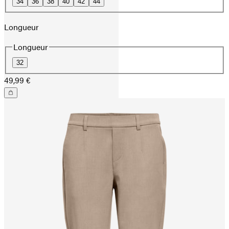
34
36
38
40
42
44
Longueur
Longueur
32
49,99 €