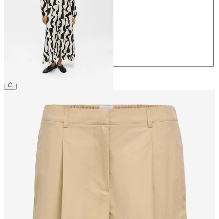
36
38
40
42
44
69,99 €