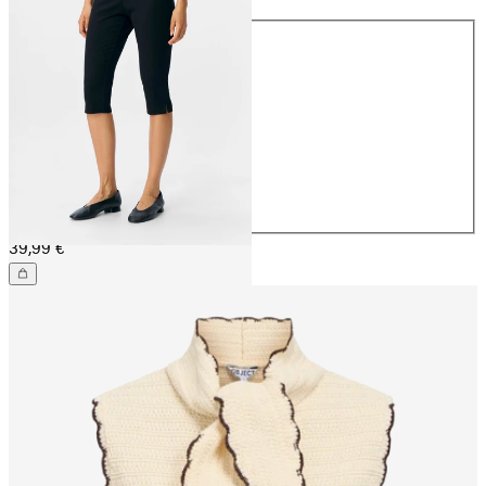
Taille
32
34
36
38
40
42
44
39,99 €