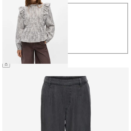
Taille
34
36
38
40
42
44
49,99 €