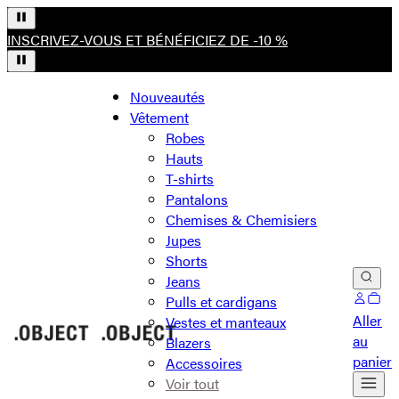
INSCRIVEZ-VOUS ET BÉNÉFICIEZ DE -10 %
Nouveautés
Vêtement
Robes
Hauts
T-shirts
Pantalons
Chemises & Chemisiers
Jupes
Shorts
Jeans
Pulls et cardigans
Aller
Vestes et manteaux
au
Blazers
panier
Accessoires
Voir tout