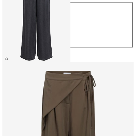
Taille
XS
S
M
L
XL
59,99 €