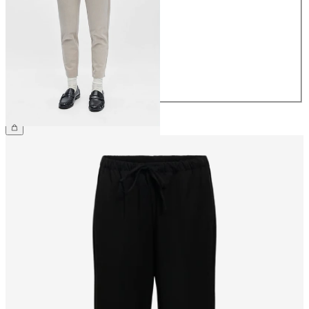
34
36
38
40
42
44
39,99 €