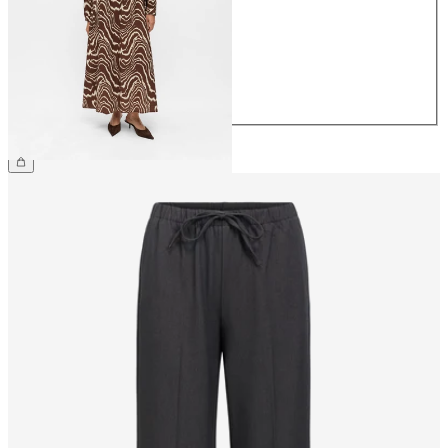
36
38
40
42
44
69,99 €