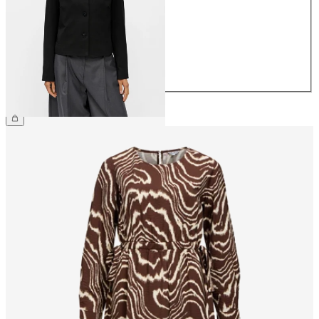
36
38
40
42
44
64,99 €