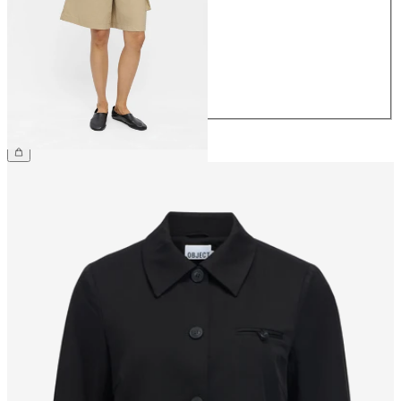
36
38
40
42
44
54,99 €