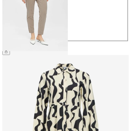
36
38
40
42
44
39,99 €