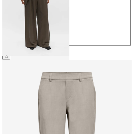
34
36
38
40
42
44
64,99 €