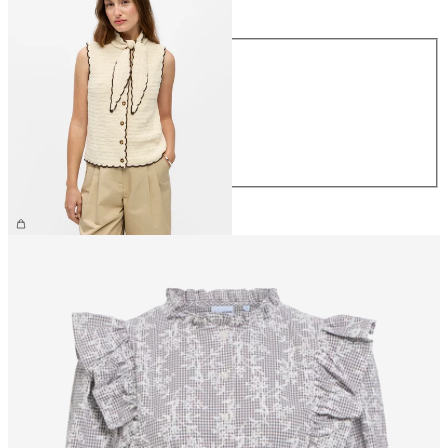
Taille
Taille
XS
S
M
L
XL
54,99 €