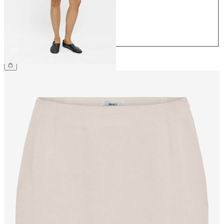
40
42
44
49.90 CHF