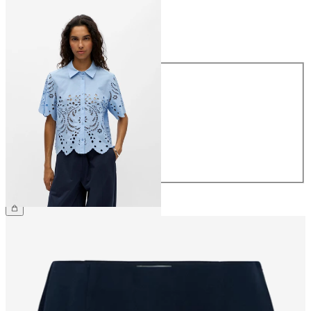
Taille
Taille
34
36
38
40
42
44
69.90 CHF