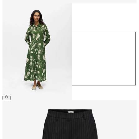
Taille
Taille
34
36
38
40
42
44
74.90 CHF