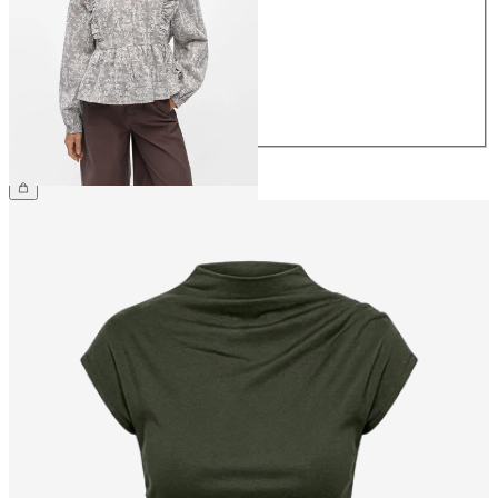
36
38
40
42
44
49.90 CHF