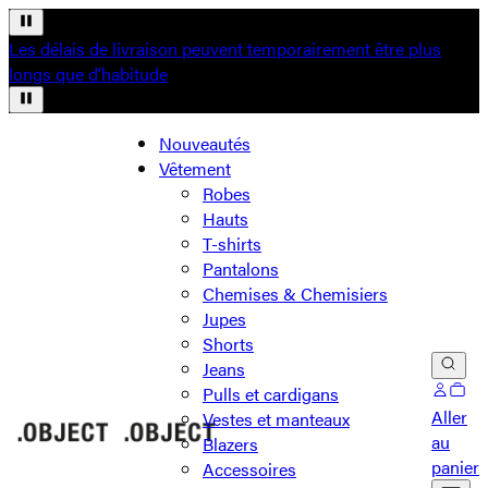
Les délais de livraison peuvent temporairement être plus
longs que d’habitude
Nouveautés
Vêtement
Robes
Hauts
T-shirts
Pantalons
Chemises & Chemisiers
Jupes
Shorts
Jeans
Pulls et cardigans
Aller
Vestes et manteaux
au
Blazers
panier
Accessoires