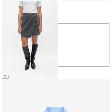
Taille
Taille
34
36
38
40
42
44
59.90 CHF