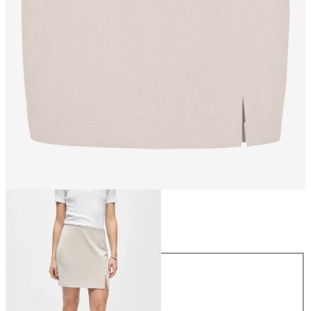
Taille
Taille
34
36
38