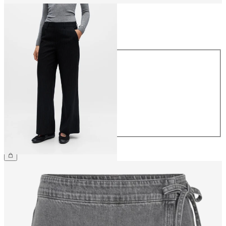
Taille
Taille
34
36
38
40
42
44
59.90 CHF