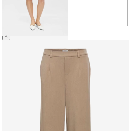
40
42
44
39.90 CHF