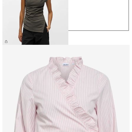
S
M
L
XL
34.90 CHF