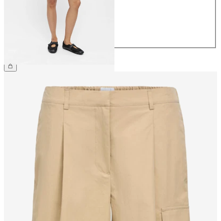
38
40
42
44
49.90 CHF