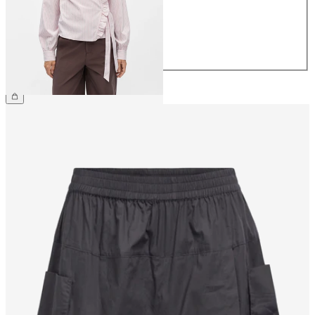
38
40
42
44
49.90 CHF