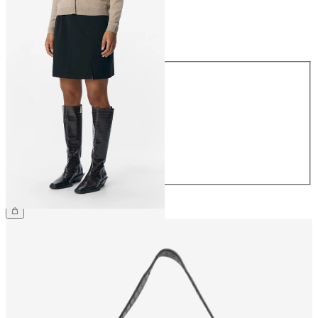
Taille
Taille
34
36
38
40
42
44
39.90 CHF