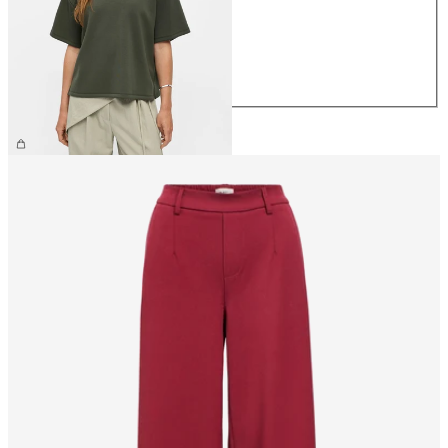
S
M
L
XL
39,99 €