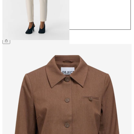
38
40
42
44
39,99 €