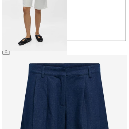
34
36
38
40
42
44
59,99 €