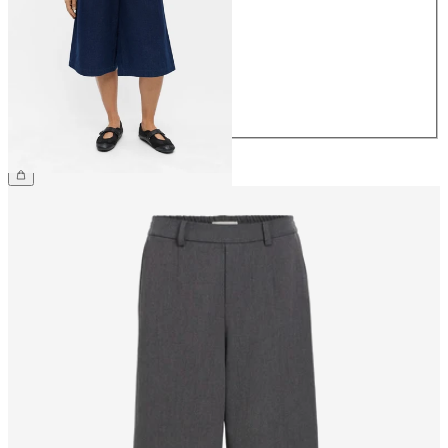
36
38
40
42
44
59,99 €