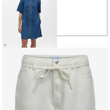
XS
S
M
L
XL
69,99 €