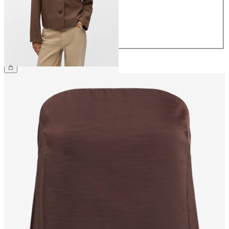
38
40
42
44
64,99 €