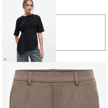
Taglia
Taglia
XS
S
M
L
XL
39,99 €