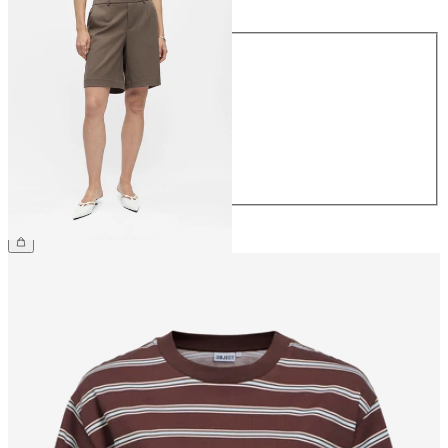
Taglia
34
36
38
40
42
44
34,99 €