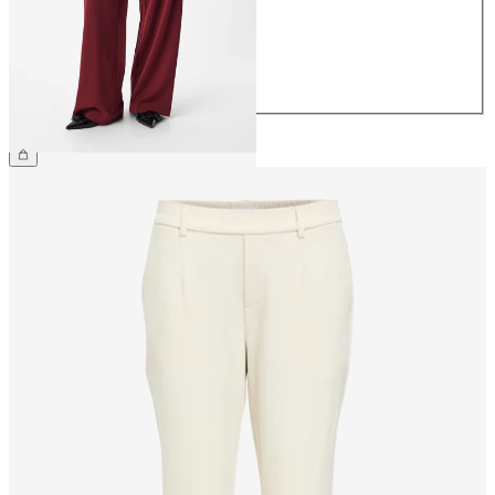
38
40
42
44
49,99 €