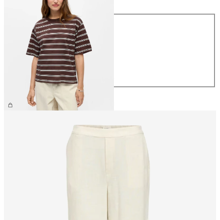
Taglia
XS
S
M
L
XL
26,99 €