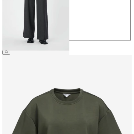
36
38
40
42
44
49,99 €