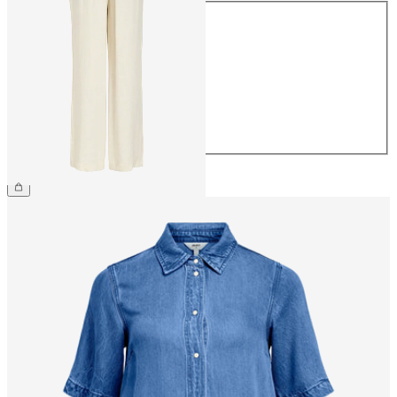
Taglia
34
36
38
40
42
44
54,99 €