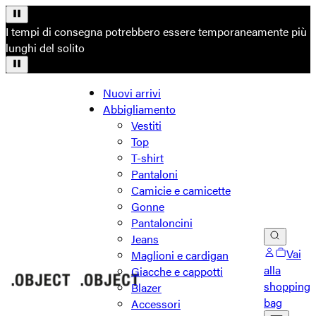
I tempi di consegna potrebbero essere temporaneamente più
lunghi del solito
Nuovi arrivi
Abbigliamento
Vestiti
Top
T-shirt
Pantaloni
Camicie e camicette
Gonne
Pantaloncini
Jeans
Vai
Maglioni e cardigan
alla
Giacche e cappotti
shopping
Blazer
bag
Accessori