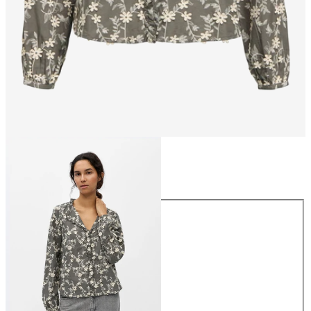
Taglia
Taglia
34
36
38
40
42
44