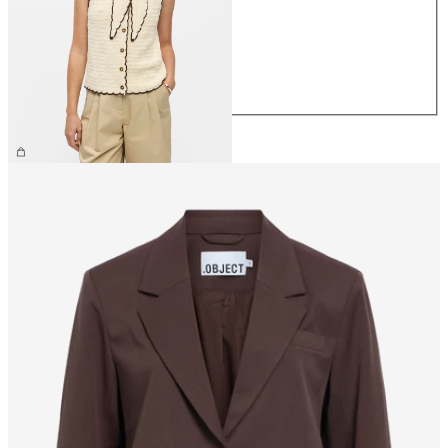
S
M
L
XL
54,99 €