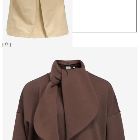
38
40
42
44
54,99 €