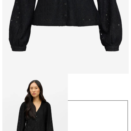
Taglia
Taglia
XS
S
M
L