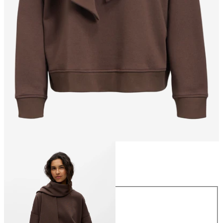
Taglia
Taglia
XS
S