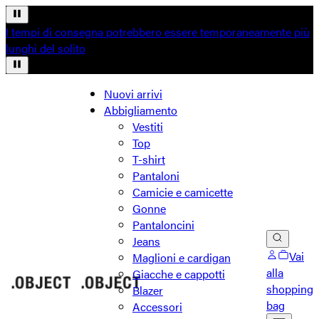
I tempi di consegna potrebbero essere temporaneamente più
lunghi del solito
Nuovi arrivi
Abbigliamento
Vestiti
Top
T-shirt
Pantaloni
Camicie e camicette
Gonne
Pantaloncini
Jeans
Vai
Maglioni e cardigan
alla
Giacche e cappotti
shopping
Blazer
bag
Accessori