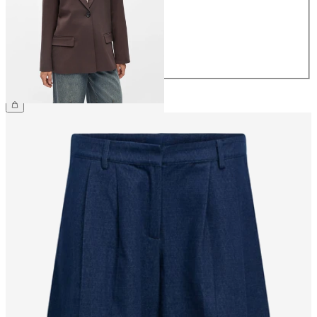
38
40
42
44
79,99 €