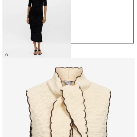
XS
S
M
L
XL
59,99 €