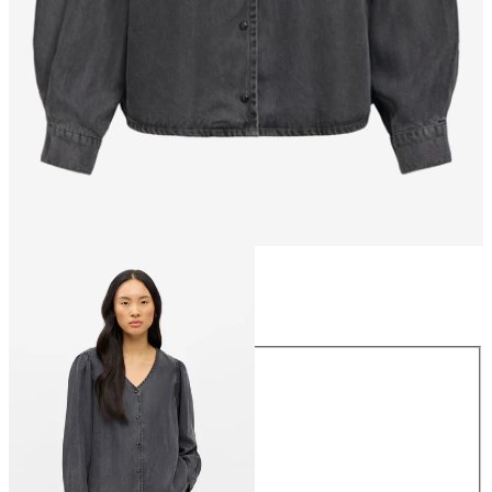
Taglia
Taglia
XS
S
M
L
XL