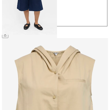
38
40
42
44
59,99 €