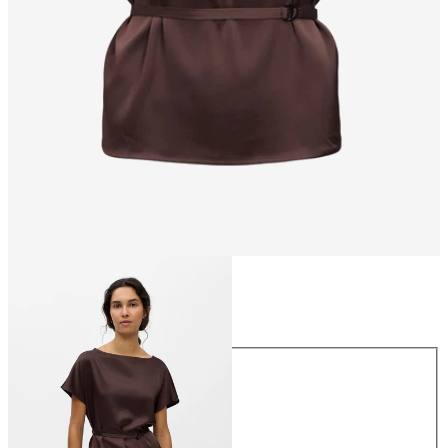
Taglia
Taglia
34
36
38