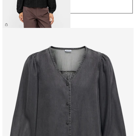
XL
34,99 €