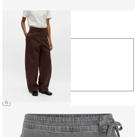
Taglia
Taglia
34
36
38
40
42
44
69,99 €