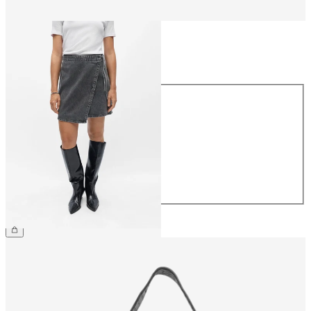
Taglia
Taglia
34
36
38
40
42
44
54,99 €