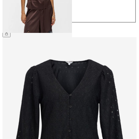
40
42
44
44,99 €