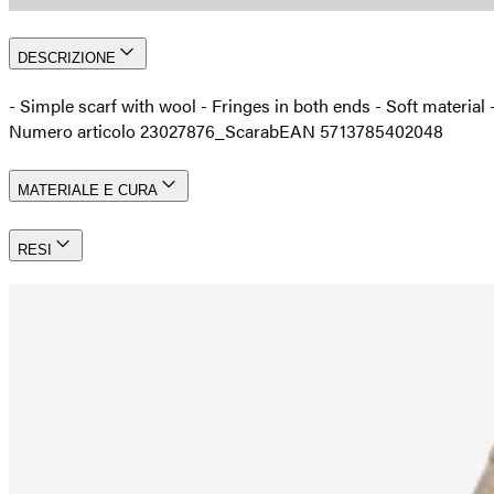
DESCRIZIONE
- Simple scarf with wool - Fringes in both ends - Soft materia
Numero articolo 23027876_Scarab
EAN 5713785402048
MATERIALE E CURA
RESI