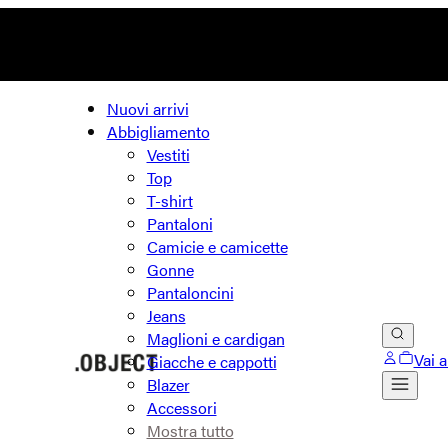
Nuovi arrivi
Abbigliamento
Vestiti
Top
T-shirt
Pantaloni
Camicie e camicette
Gonne
Pantaloncini
Jeans
Maglioni e cardigan
Vai 
Giacche e cappotti
Blazer
Accessori
Mostra tutto