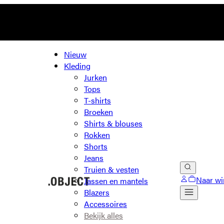
Nieuw
Kleding
Jurken
Tops
T-shirts
Broeken
Shirts & blouses
Rokken
Shorts
Jeans
Truien & vesten
Naar wi
Jassen en mantels
Blazers
Accessoires
Bekijk alles