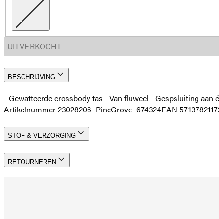
UITVERKOCHT
BESCHRIJVING
- Gewatteerde crossbody tas - Van fluweel - Gespsluiting aan éé
Artikelnummer 23028206_PineGrove_674324
EAN 5713782117
STOF & VERZORGING
RETOURNEREN