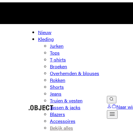
Nieuw
Kleding
Jurken
Tops
T-shirts
Broeken
Overhemden & blouses
Rokken
Shorts
Jeans
Truien & vesten
Naar wi
Jassen & jacks
Blazers
Accessoires
Bekijk alles