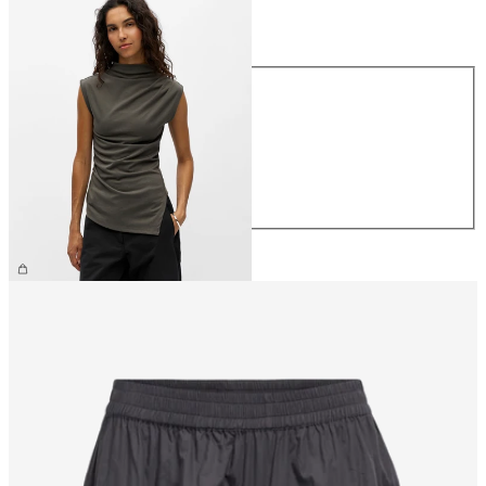
Maat
Maat
XS
S
M
L
XL
€ 34,99