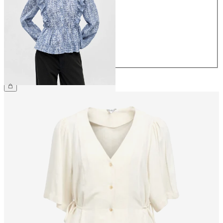
36
38
40
42
44
€ 49,99