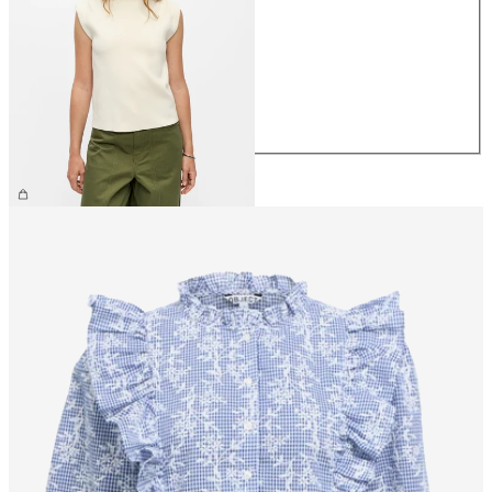
XS
S
M
L
XL
€ 44,99