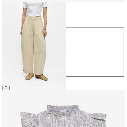
Maat
Maat
34
36
38
40
42
44
€ 69,99