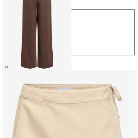
Maat
XS
S
M
L
XL
€ 69,99