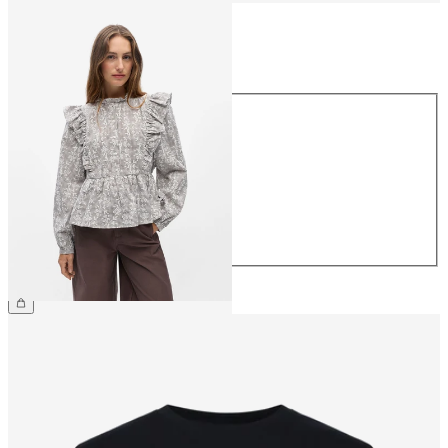
Maat
Maat
34
36
38
40
42
44
€ 49,99