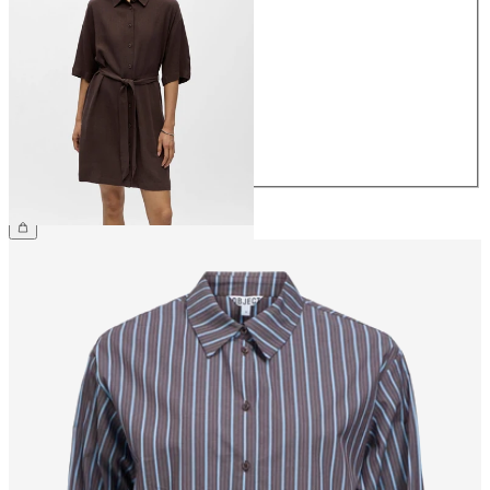
34
36
38
40
42
44
€ 64,99