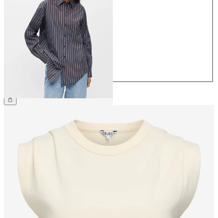
34
36
38
40
42
44
€ 49,99