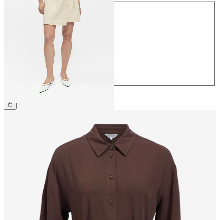
Maat
34
36
38
40
42
44
€ 54,99