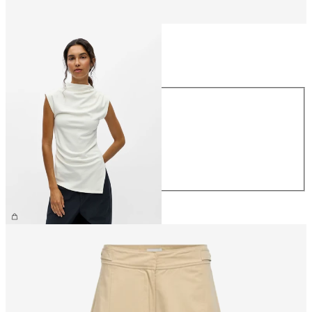
Maat
Maat
XS
S
M
L
XL
€ 34,99