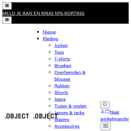
MELD JE AAN EN KRIJG 10% KORTING
Nieuw
Kleding
Jurken
Tops
T-shirts
Broeken
Overhemden &
blouses
Rokken
Shorts
Jeans
Truien & vesten
Naar
Jassen & jacks
winkelmandje
Blazers
Accessoires