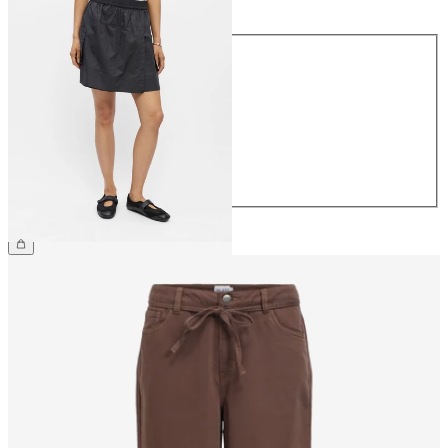
Maat
34
36
38
40
42
44
€ 44,99