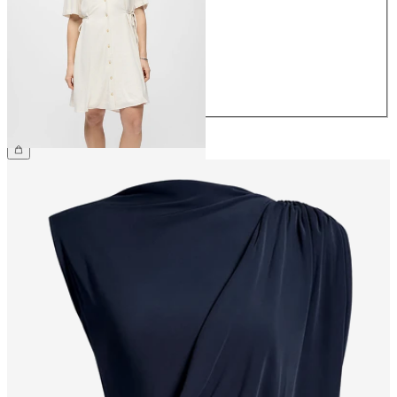
36
38
40
42
44
€ 59,99