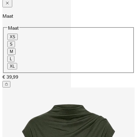
Maat
Maat
XS
S
M
L
XL
€ 39,99