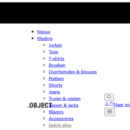
Nieuw
Kleding
Jurken
Tops
T-shirts
Broeken
Overhemden & blouses
Rokken
Shorts
Jeans
Truien & vesten
Naar wi
Jassen & jacks
Blazers
Accessoires
Bekijk alles