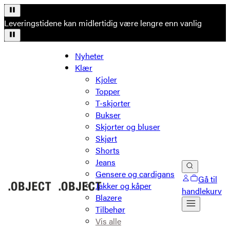
Leveringstidene kan midlertidig være lengre enn vanlig
Nyheter
Klær
Kjoler
Topper
T-skjorter
Bukser
Skjorter og bluser
Skjørt
Shorts
Jeans
Gensere og cardigans
Gå til
Jakker og kåper
handlekurv
Blazere
Tilbehør
Vis alle