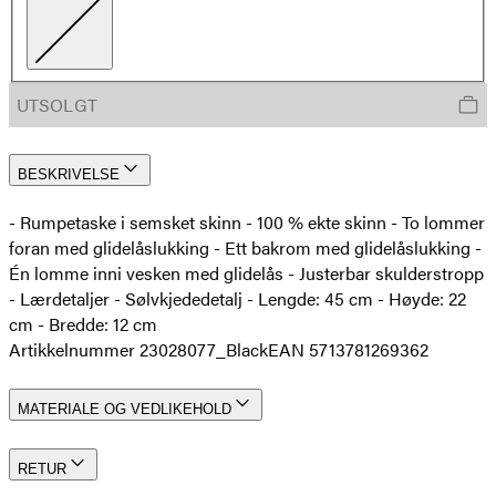
UTSOLGT
BESKRIVELSE
- Rumpetaske i semsket skinn - 100 % ekte skinn - To lommer
foran med glidelåslukking - Ett bakrom med glidelåslukking -
Én lomme inni vesken med glidelås - Justerbar skulderstropp
- Lærdetaljer - Sølvkjededetalj - Lengde: 45 cm - Høyde: 22
cm - Bredde: 12 cm
Artikkelnummer 23028077_Black
EAN 5713781269362
MATERIALE OG VEDLIKEHOLD
RETUR