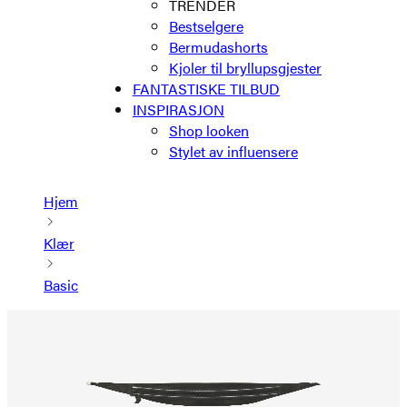
TRENDER
Bestselgere
Bermudashorts
Kjoler til bryllupsgjester
FANTASTISKE TILBUD
INSPIRASJON
Shop looken
Stylet av influensere
Hjem
Klær
Basic