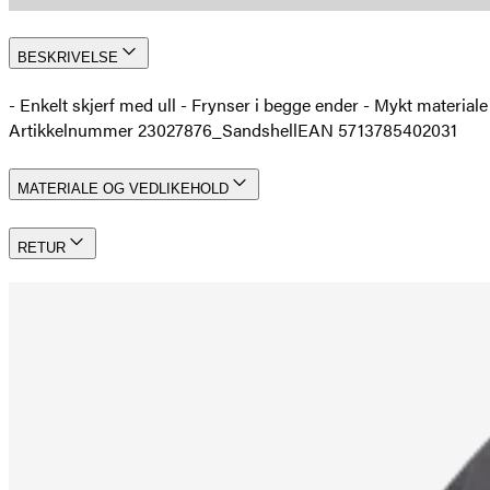
BESKRIVELSE
- Enkelt skjerf med ull - Frynser i begge ender - Mykt material
Artikkelnummer 23027876_Sandshell
EAN 5713785402031
MATERIALE OG VEDLIKEHOLD
RETUR