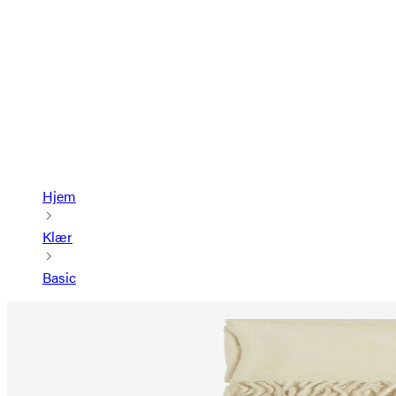
Hjem
Klær
Basic