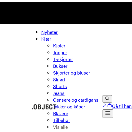
Nyheter
Klær
Kjoler
Topper
T-skjorter
Bukser
Skjorter og bluser
Skjørt
Shorts
Jeans
Gensere og cardigans
Gå til ha
Jakker og kåper
Blazere
Tilbehør
Vis alle