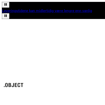
Leveringstidene kan midlertidig være lengre enn vanlig