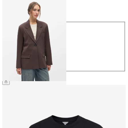
Størrelse
Størrelse
34
36
38
40
42
44
NOK 999.95