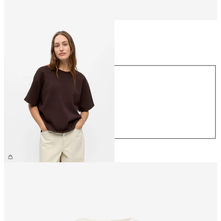
Størrelse
Størrelse
XS
S
M
L
XL
NOK 459.95