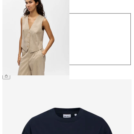
Størrelse
Størrelse
34
36
38
40
42
44
NOK 599.95