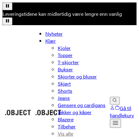
Leveringstidene kan midlertidig være lengre enn vanlig
Nyheter
Klær
Kjoler
Topper
T-skjorter
Bukser
Skjorter og bluser
Skjørt
Shorts
Jeans
Gensere og cardigans
Gå til
Jakker og kåper
handlekurv
Blazere
Tilbehør
Vis alle