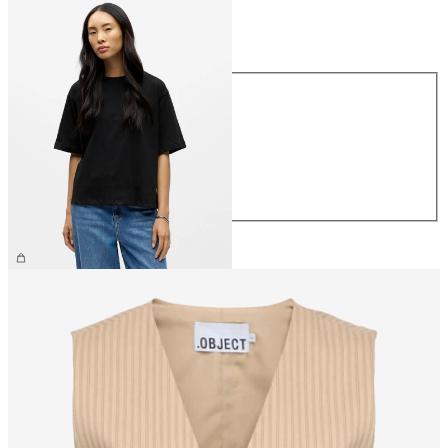
Størrelse
Størrelse
XS
S
M
L
XL
NOK 299.95