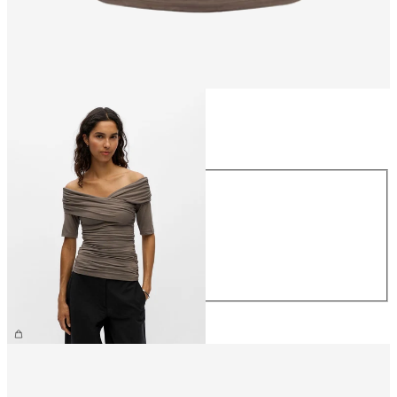
Størrelse
Størrelse
XS
S
M
L
XL
NOK 499.95