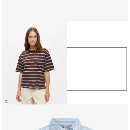
Størrelse
Størrelse
XS
S
M
L
XL
NOK 299.95