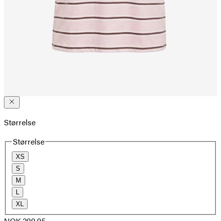
Størrelse
Størrelse
XS
S
M
L
XL
NOK 299.95