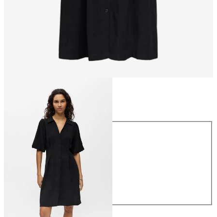
Størrelse
Størrelse
34
36
38
40
42
44
NOK 699.95