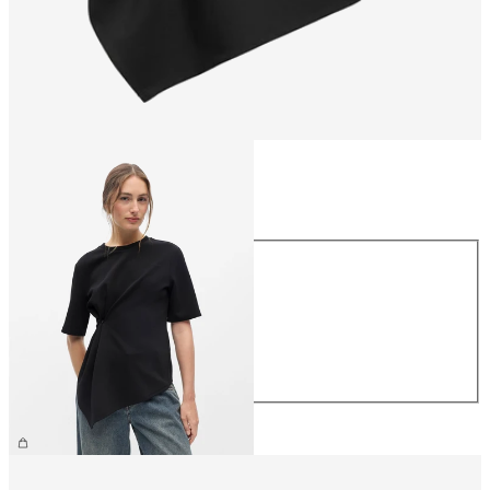
Størrelse
Størrelse
XS
S
M
L
XL
NOK 459.95