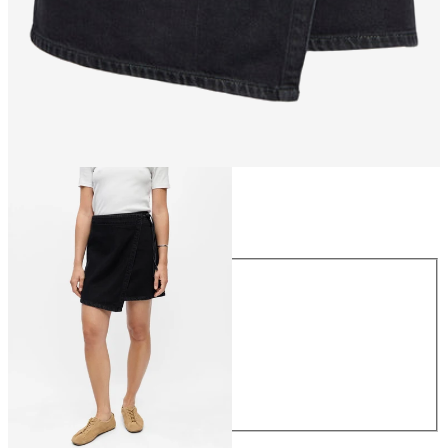
Størrelse
Størrelse
34
36
38
40
42
44
NOK 599.95