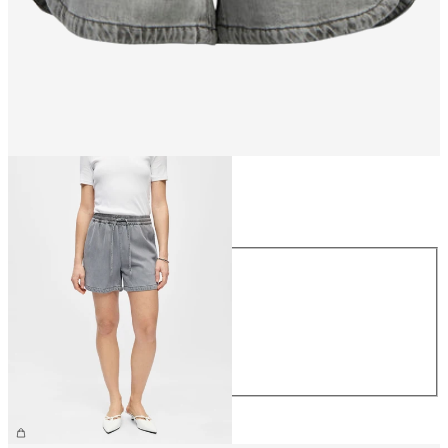
Størrelse
Størrelse
XS
S
M
L
XL
NOK 499.95