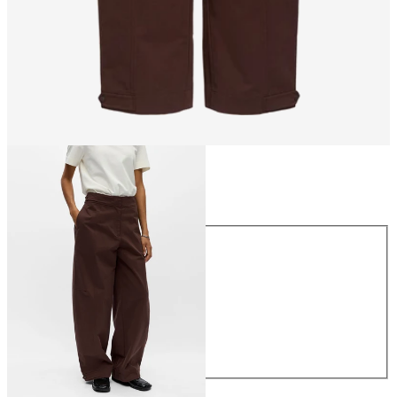
Størrelse
Størrelse
34
36
38
40
42
44
NOK 799.95