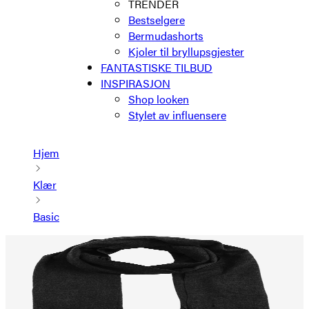
TRENDER
Bestselgere
Bermudashorts
Kjoler til bryllupsgjester
FANTASTISKE TILBUD
INSPIRASJON
Shop looken
Stylet av influensere
Hjem
Klær
Basic