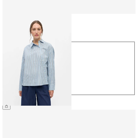
Størrelse
Størrelse
34
36
38
40
42
44
NOK 699.95