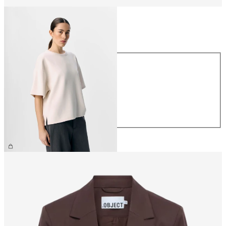
Størrelse
Størrelse
XS
S
M
L
XL
NOK 459.95