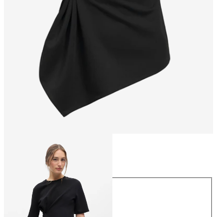
Rozmiar
Rozmiar
XS
S
M