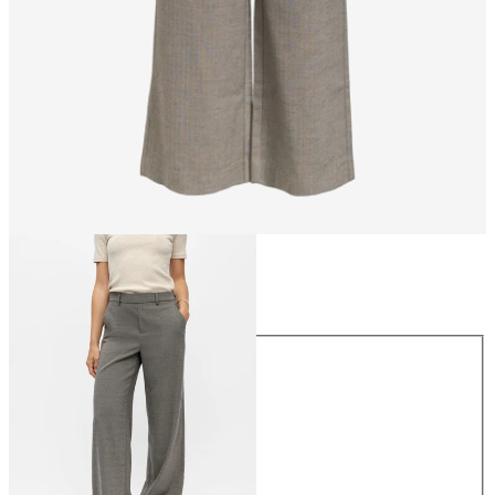
Rozmiar
Rozmiar
34
36
38
40
42