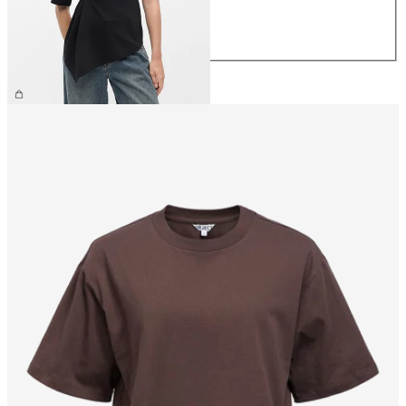
L
XL
169,99 zł