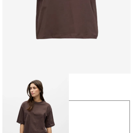
Rozmiar
Rozmiar
XS
S
M
L