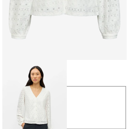
Rozmiar
Rozmiar
XS
S
M
L
XL