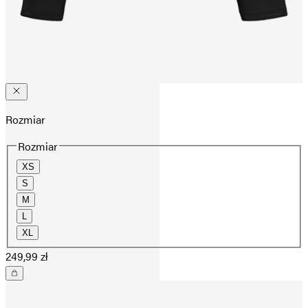
Rozmiar
Rozmiar
XS
S
M
L
XL
249,99 zł