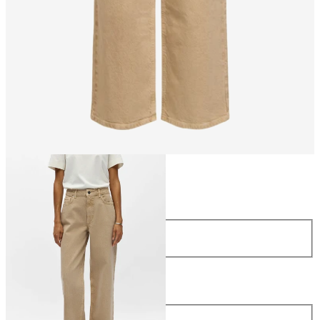
Rozmiar
Rozmiar
34
36
38
40
42
44
Długość
Długość