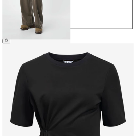
38
40
42
44
209,99 zł