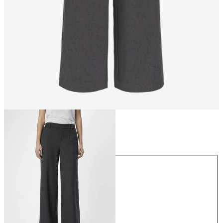
Rozmiar
Rozmiar
34
36
38
40
42