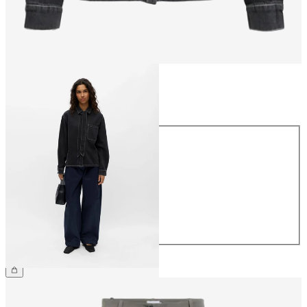
Rozmiar
Rozmiar
34
36
38
40
42
44
349,99 zł