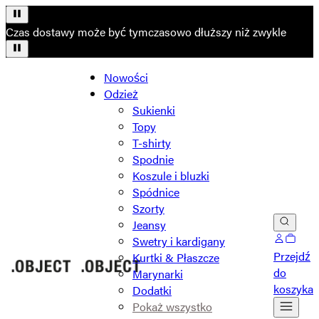
Czas dostawy może być tymczasowo dłuższy niż zwykle
Nowości
Odzież
Sukienki
Topy
T-shirty
Spodnie
Koszule i bluzki
Spódnice
Szorty
Jeansy
Swetry i kardigany
Przejdź
Kurtki & Płaszcze
do
Marynarki
koszyka
Dodatki
Pokaż wszystko