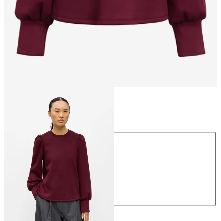
Rozmiar
Rozmiar
XS
S
M
L
XL
199,99 zł