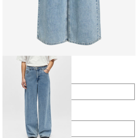
Rozmiar
Rozmiar
34
36
38
40
42
44
Długość
Długość
32