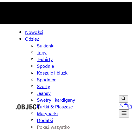
Nowości
Odzież
Sukienki
Topy
T-shirty
Spodnie
Koszule i bluzki
Spódnice
Szorty
Jeansy
Swetry i kardigany
P
Kurtki & Płaszcze
Marynarki
Dodatki
Pokaż wszystko