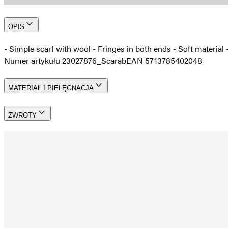
OPIS
- Simple scarf with wool - Fringes in both ends - Soft materia
Numer artykułu 23027876_Scarab
EAN 5713785402048
MATERIAŁ I PIELĘGNACJA
ZWROTY