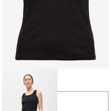
Storlek
Storlek
XS
S