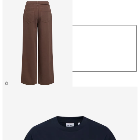
Storlek
Storlek
XS
S
M
L
XL
799,95 kr