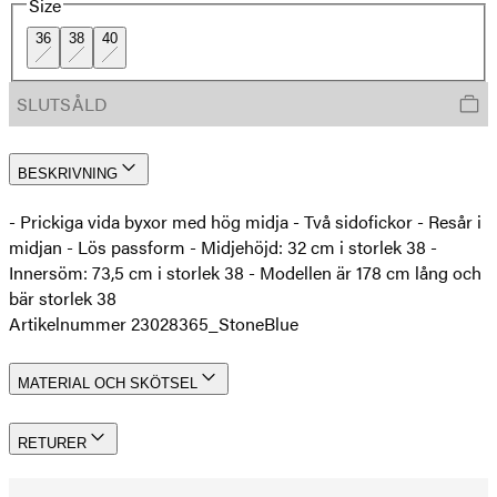
Size
36
38
40
SLUTSÅLD
BESKRIVNING
- Prickiga vida byxor med hög midja - Två sidofickor - Resår i
midjan - Lös passform - Midjehöjd: 32 cm i storlek 38 -
Innersöm: 73,5 cm i storlek 38 - Modellen är 178 cm lång och
bär storlek 38
Artikelnummer 23028365_StoneBlue
MATERIAL OCH SKÖTSEL
RETURER