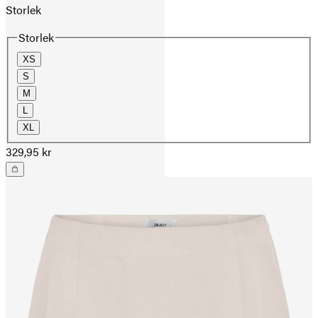
Storlek
Storlek
XS
S
M
L
XL
329,95 kr