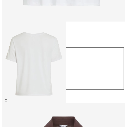
Storlek
Storlek
XS
S
M
L
XL
299,95 kr