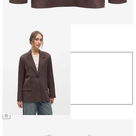
Storlek
Storlek
34
36
38
40
42
44
999,95 kr