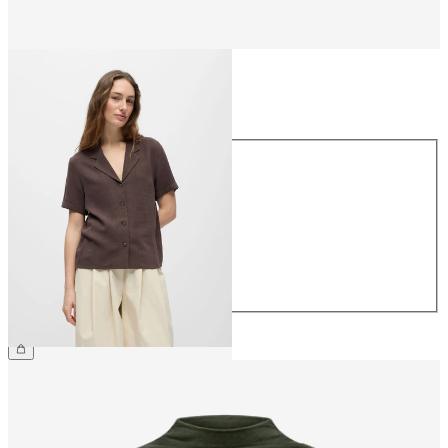
Storlek
Storlek
34
36
38
40
42
44
559,95 kr