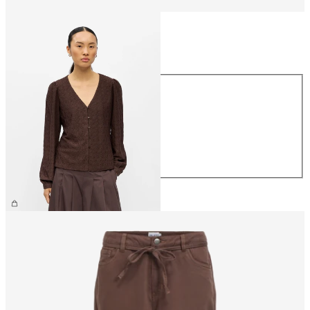
Storlek
Storlek
XS
S
M
L
XL
399,95 kr