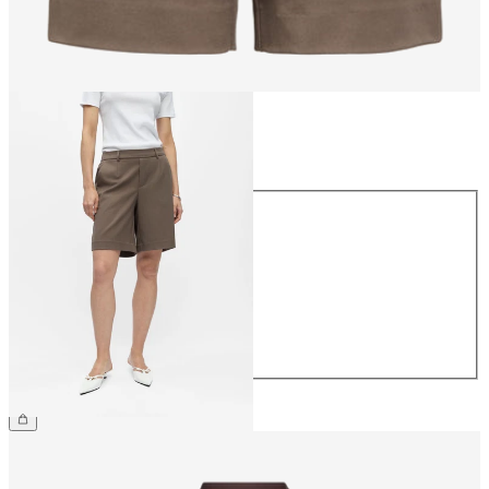
Storlek
Storlek
34
36
38
40
42
44
359,95 kr