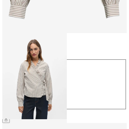
Storlek
Storlek
34
36
38
40
42
44
559,95 kr