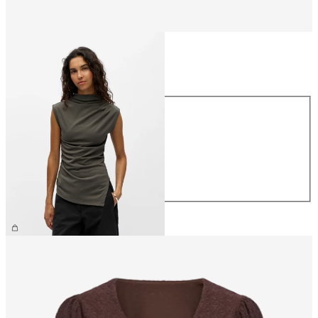
Storlek
Storlek
XS
S
M
L
XL
399,95 kr