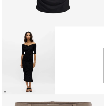
Storlek
Storlek
XS
S
M
L
XL
699,95 kr