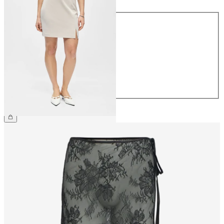
Storlek
34
36
38
40
42
44
359,95 kr