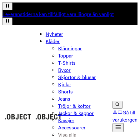
Leveranstiderna kan tillfälligt vara längre än vanligt
Nyheter
Kläder
Klänningar
Toppar
T-Shirts
Byxor
Skjortor & blusar
Kjolar
Shorts
Jeans
Tröjor & koftor
Gå till
Jackor & kappor
varukorgen
Kavajer
Accessoarer
Visa alla