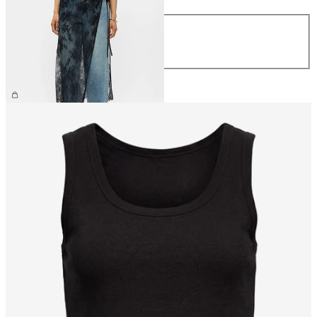
Storlek
S/M
M/L
399,95 kr