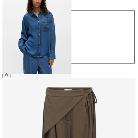
Storlek
34
36
38
40
42
44
799,95 kr