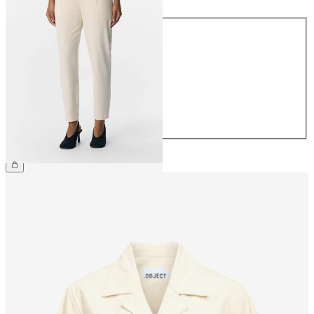
Storlek
34
36
38
40
42
44
399,95 kr