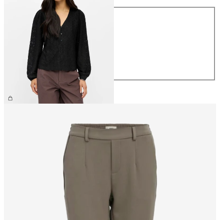
Storlek
XS
S
M
L
XL
399,95 kr