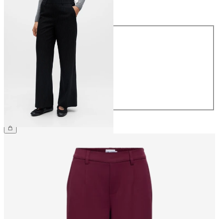
Storlek
Storlek
34
36
38
40
42
44
499,95 kr