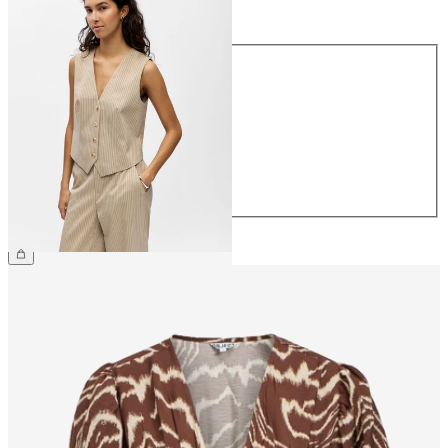
Storlek
Storlek
34
36
38
40
42
44
599,95 kr