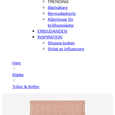
TRENDING
Bästsäljare
Bermudashorts
Klänningar för
bröllopsgäster
ERBJUDANDEN
INSPIRATION
Shoppa looken
Stylat av influencers
Hem
Kläder
Tröjor & Koftor