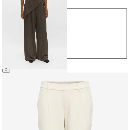
Storlek
34
36
38
40
42
44
699,95 kr