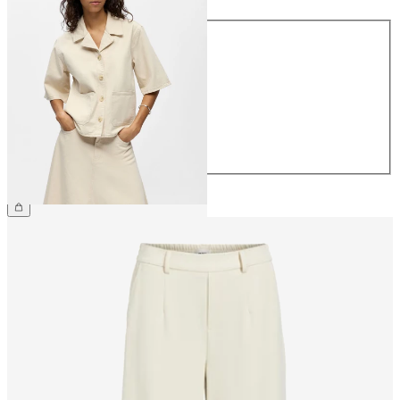
Storlek
34
36
38
40
42
44
599,95 kr