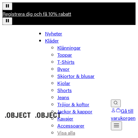
Registrera dig och få 10% rabatt
Nyheter
Kläder
Klänningar
Toppar
T-Shirts
Byxor
Skjortor & blusar
Kjolar
Shorts
Jeans
Tröjor & koftor
Gå till
Jackor & kappor
varukorgen
Kavajer
Accessoarer
Visa alla