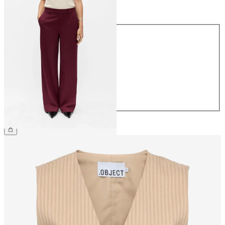
Storlek
Storlek
34
36
38
40
42
44
499,95 kr