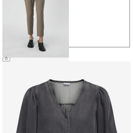
34
36
38
40
42
44
399,95 kr