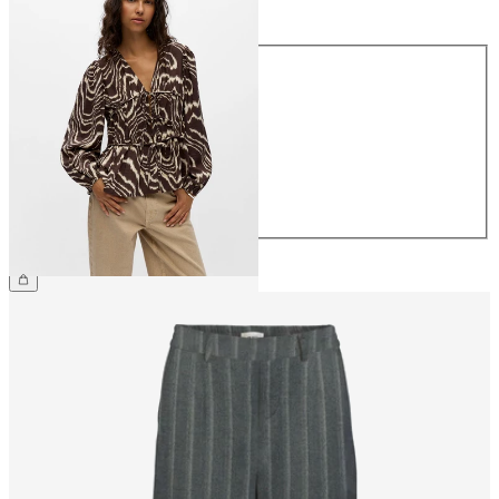
Storlek
Storlek
34
36
38
40
42
44
499,95 kr