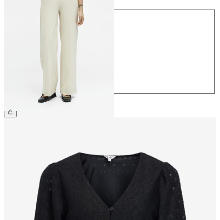
Storlek
34
36
38
40
42
44
499,95 kr