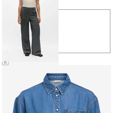
Storlek
34
36
38
40
42
44
499,95 kr