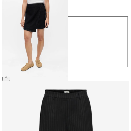
Storlek
Storlek
34
36
38
40
42
44
599,95 kr