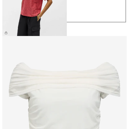
M
L
XL
CHF 29.90