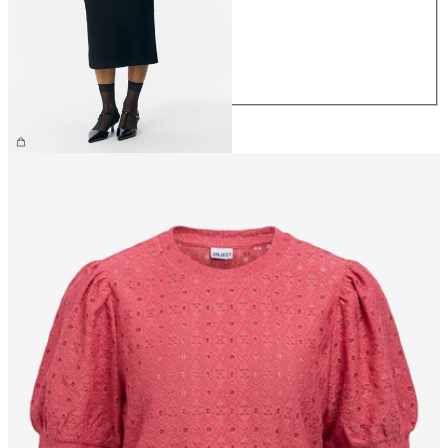
S
M
L
XL
CHF 49.90