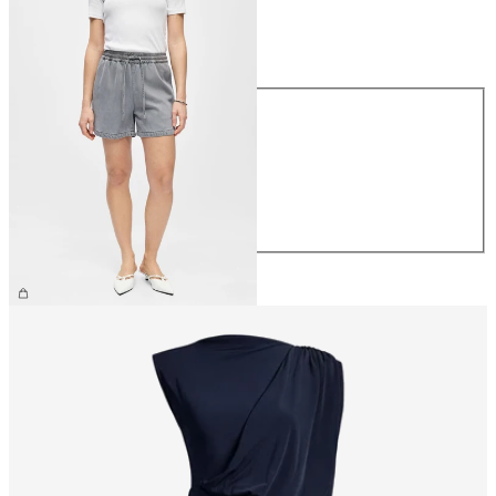
Größe
Größe
XS
S
M
L
XL
CHF 54.90