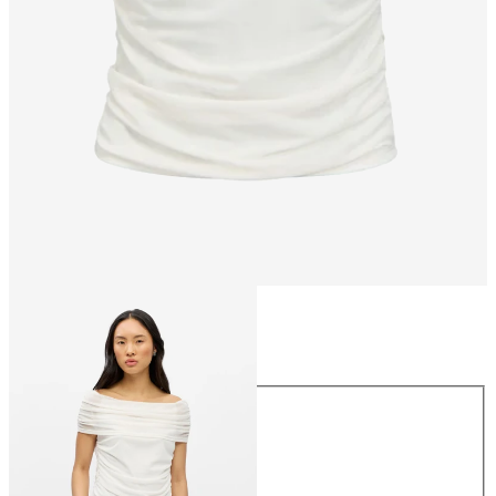
Größe
Größe
XS
S
M