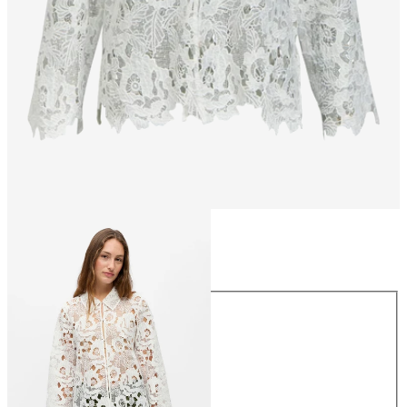
Größe
Größe
34
36
38
40
42