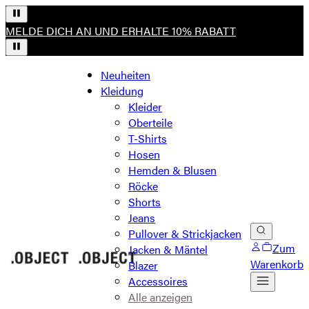
MELDE DICH AN UND ERHALTE 10% RABATT
Neuheiten
Kleidung
Kleider
Oberteile
T-Shirts
Hosen
Hemden & Blusen
Röcke
Shorts
Jeans
Pullover & Strickjacken
Zum
Jacken & Mäntel
Warenkorb
Blazer
Accessoires
Alle anzeigen