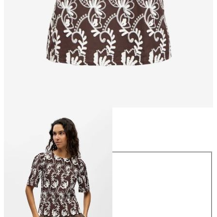
Größe
Größe
34
36
38
40
42