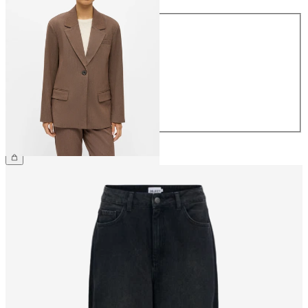
Größe
34
36
38
40
42
44
CHF 89.90