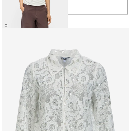
L
XL
CHF 34.90