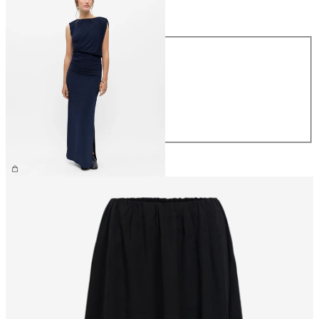
Größe
Größe
XS
S
M
L
XL
CHF 69.90