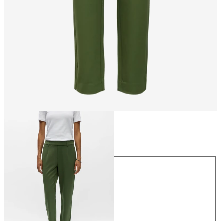
Größe
Größe
34
36
38
40
42