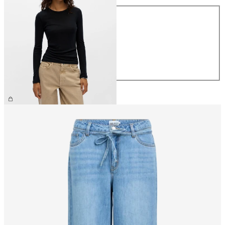
Größe
XS
S
M
L
XL
CHF 34.90