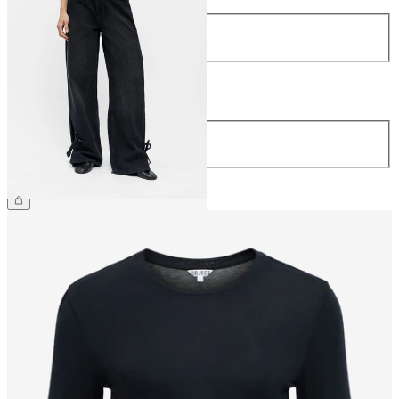
Größe
34
36
38
40
42
44
Länge
Länge
32
CHF 79.90