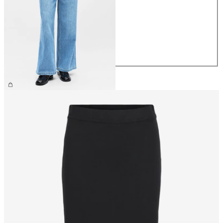
XS
S
M
L
XL
CHF 74.90