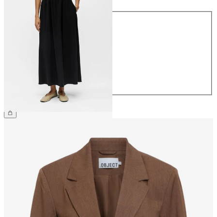
Größe
34
36
38
40
42
44
CHF 59.90