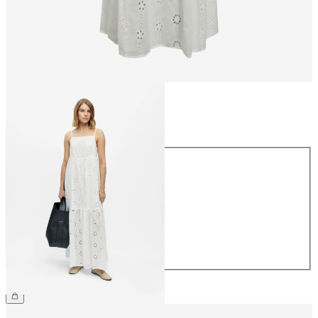
Koko
Koko
34
36
38
40
42
44
69,99 €