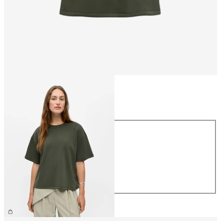
Koko
Koko
XS
S
M
L
XL
39,99 €