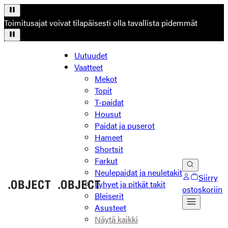
Toimitusajat voivat tilapäisesti olla tavallista pidemmät
Uutuudet
Vaatteet
Mekot
Topit
T-paidat
Housut
Paidat ja puserot
Hameet
Shortsit
Farkut
Neulepaidat ja neuletakit
Siirry
Lyhyet ja pitkät takit
ostoskoriin
Bleiserit
Asusteet
Näytä kaikki