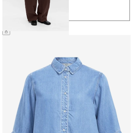
40
42
44
69,99 €