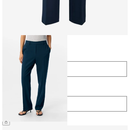
Koko
Koko
34
36
38
40
42
44
Pituus
Pituus
32
34
44,99 €