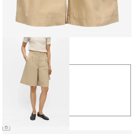
Koko
Koko
34
36
38
40
42
44
54,99 €