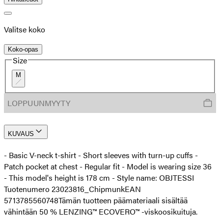
Valitse koko
Koko-opas
Size
M
LOPPUUNMYYTY
KUVAUS
- Basic V-neck t-shirt - Short sleeves with turn-up cuffs -
Patch pocket at chest - Regular fit - Model is wearing size 36
- This model's height is 178 cm - Style name: OBJTESSI
Tuotenumero 23023816_Chipmunk
EAN
5713785560748
Tämän tuotteen päämateriaali sisältää
vähintään 50 % LENZING™ ECOVERO™ -viskoosikuituja.