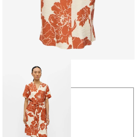
Koko
Koko
34
36
38
40
42
44