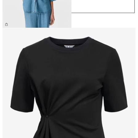
XL
64,99 €