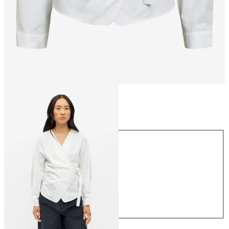
Koko
Koko
34
36
38
40
42
44
59,99 €