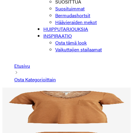
SUOSITTUA
Suosituimmat
Bermudashortsit
Häävieraiden mekot
HUIPPUTARJOUKSIA
INSPIRAATIO
Osta tämä look
Vaikuttajien stailaamat
Etusivu
Osta Kategorioittain