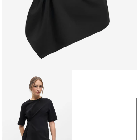
Koko
Koko
XS
S
M
L
XL