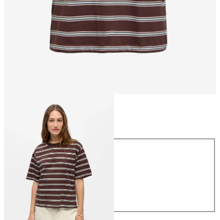
Koko
Koko
XS
S
M
L
XL
26,99 €