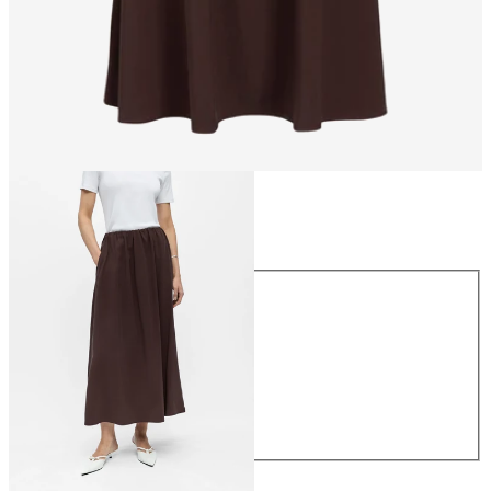
Koko
Koko
34
36
38
40
42
44
59,99 €