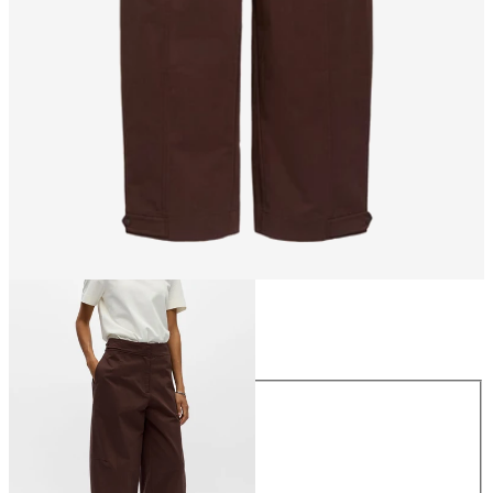
Koko
Koko
34
36
38