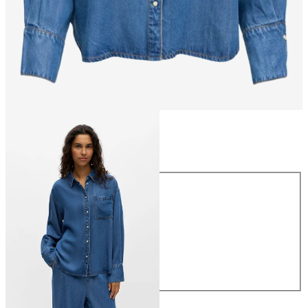
Koko
Koko
34
36
38
40
42
44
69,99 €