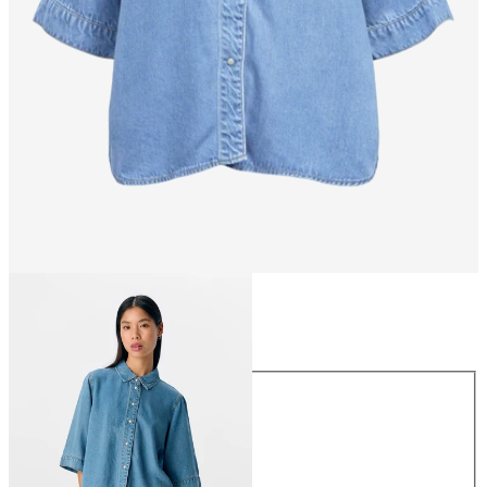
Koko
Koko
XS
S
M
L