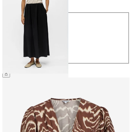
Taglia
Taglia
34
36
38
40
42
44
59,99 €