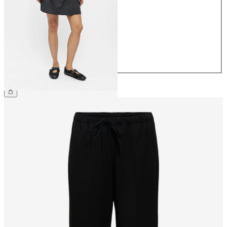
34
36
38
40
42
44
44,99 €