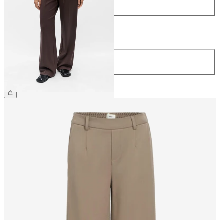
34
36
38
40
42
44
Lunghezza
Lunghezza
32
49,99 €