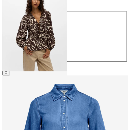
Taglia
Taglia
34
36
38
40
42
44
44,99 €