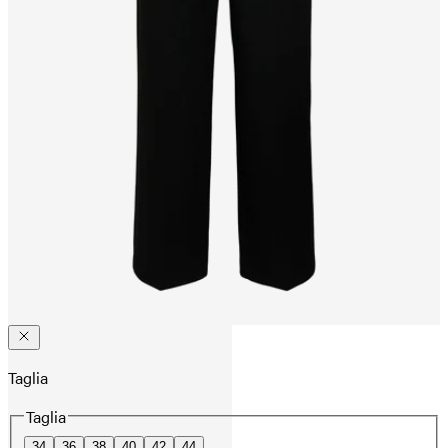
Taglia
Taglia
34
36
38
40
42
44