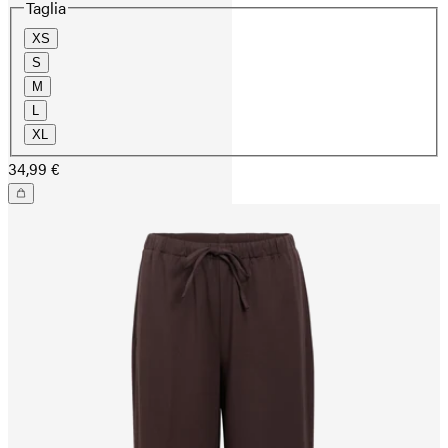
Taglia
XS
S
M
L
XL
34,99 €