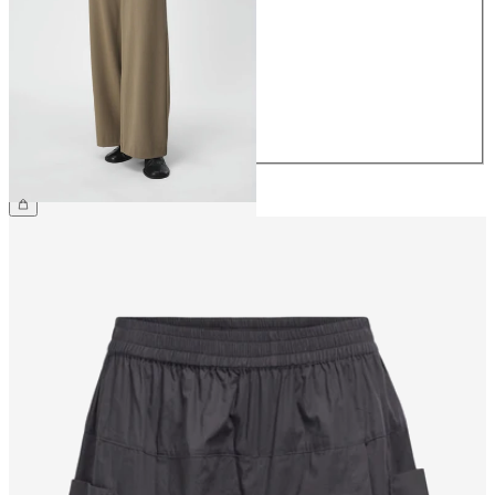
34
36
38
40
42
44
49,99 €