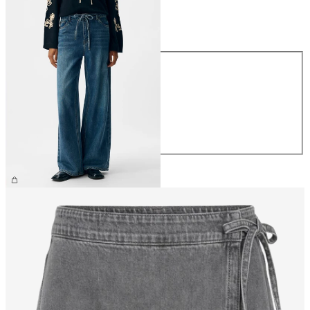
Taglia
Taglia
XS
S
M
L
XL
69,99 €