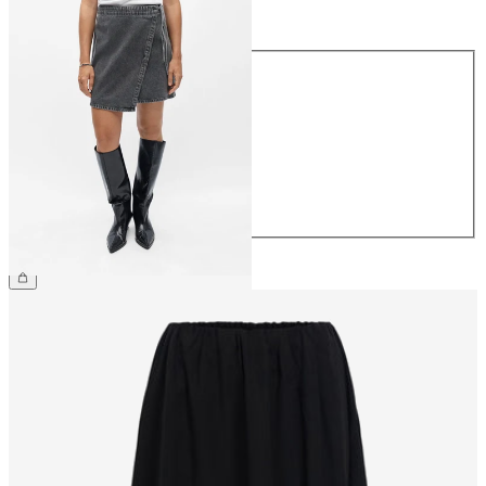
Taglia
Taglia
34
36
38
40
42
44
54,99 €