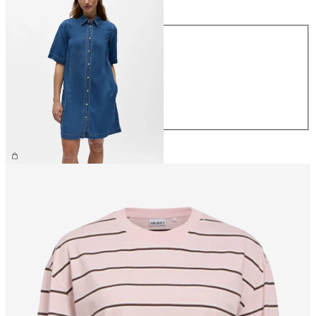
Taglia
XS
S
M
L
XL
69,99 €