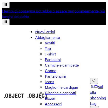
I tempi di consegna potrebbero essere temporaneamente più
lunghi del solito
Nuovi arrivi
Abbigliamento
Vestiti
Top
T-shirt
Pantaloni
Camicie e camicette
Gonne
Pantaloncini
Jeans
Vai
Maglioni e cardigan
alla
Giacche e cappotti
shopping
Blazer
bag
Accessori