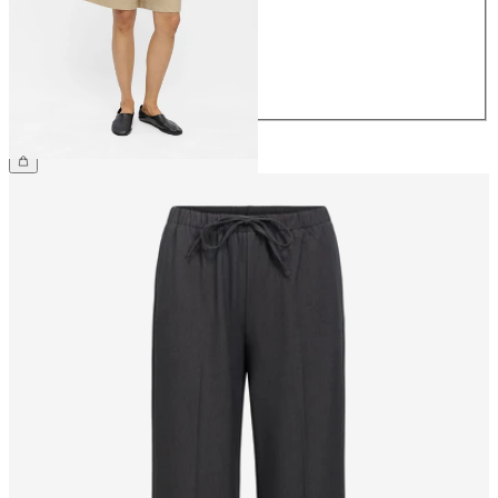
38
40
42
44
54,99 €