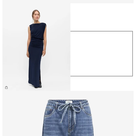
Taglia
Taglia
XS
S
M
L
XL
69,99 €