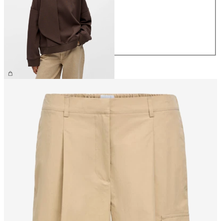
S
M
L
XL
49,99 €