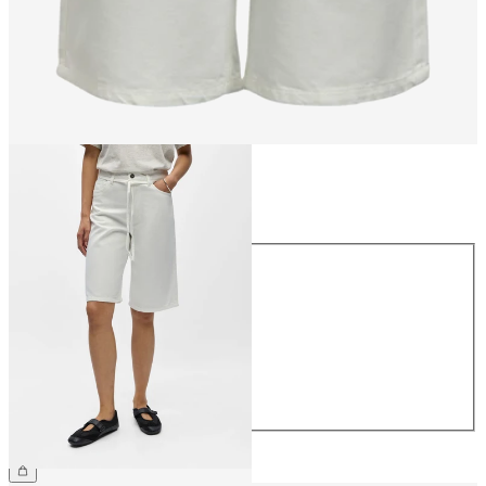
Maat
Maat
34
36
38
40
42
44
€ 59,99