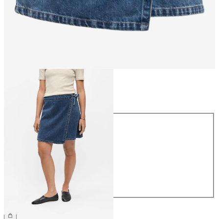
Maat
Maat
34
36
38
40
42
44
€ 54,99