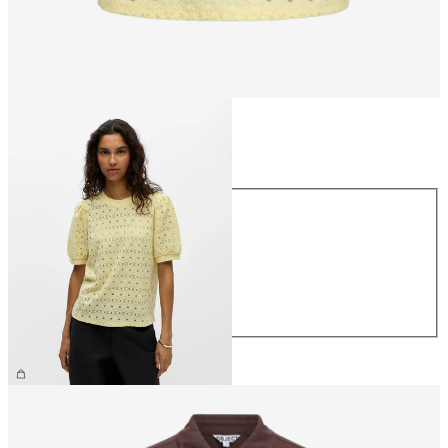
Maat
Maat
XS
S
M
L
XL
€ 26,99