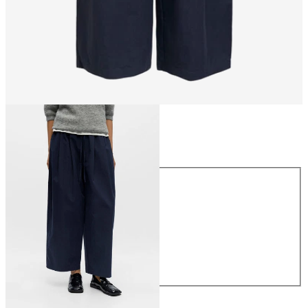
Maat
Maat
34
36
38
40
42
44
€ 64,99