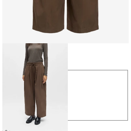
Maat
Maat
34
36
38
40
42
44
€ 64,99