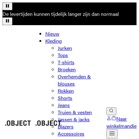
De levertijden kunnen tijdelijk langer zijn dan normaal
Nieuw
Kleding
Jurken
Tops
T-shirts
Broeken
Overhemden &
blouses
Rokken
Shorts
Jeans
Truien & vesten
Naar
Jassen & jacks
winkelmandje
Blazers
Accessoires