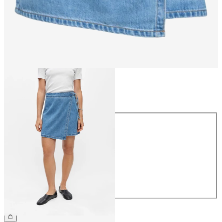
Maat
Maat
34
36
38
40
42
44
€ 54,99