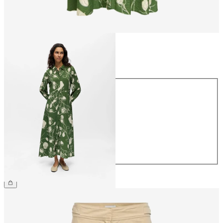
Maat
Maat
34
36
38
40
42
44
€ 69,99