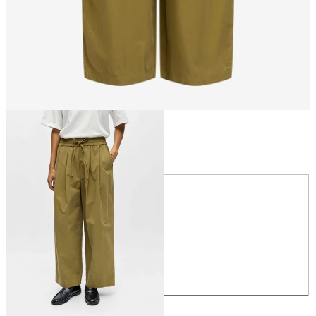
Maat
Maat
34
36
38
40
42
44
€ 64,99