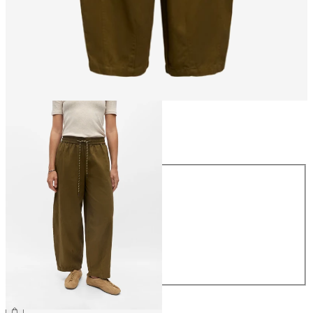
Maat
Maat
34
36
38
40
42
44
€ 59,99