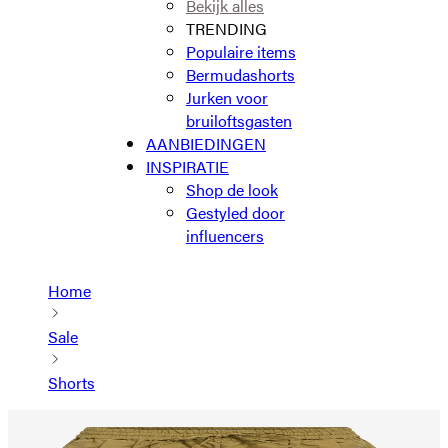
Bekijk alles
TRENDING
Populaire items
Bermudashorts
Jurken voor
bruiloftsgasten
AANBIEDINGEN
INSPIRATIE
Shop de look
Gestyled door
influencers
Home
Sale
Shorts