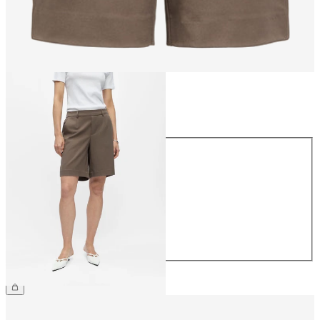
Maat
Maat
34
36
38
40
42
44
€ 34,99