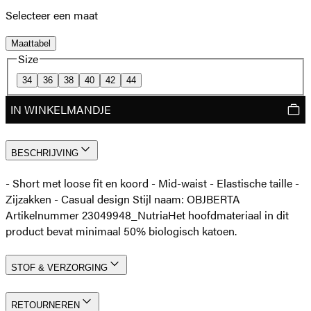
Selecteer een maat
Maattabel
Size
34
36
38
40
42
44
IN WINKELMANDJE
BESCHRIJVING
- Short met loose fit en koord - Mid-waist - Elastische taille -
Zijzakken - Casual design Stijl naam: OBJBERTA
Artikelnummer 23049948_Nutria
Het hoofdmateriaal in dit
product bevat minimaal 50% biologisch katoen.
STOF & VERZORGING
RETOURNEREN