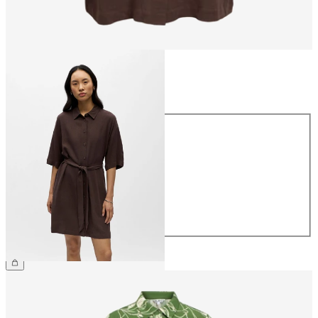
Maat
Maat
34
36
38
40
42
44
€ 64,99