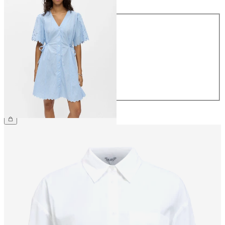
Maat
34
36
38
40
42
44
€ 79,99