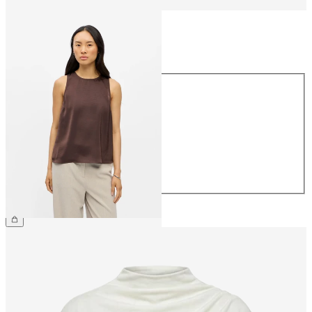
Maat
Maat
34
36
38
40
42
44
€ 39,99