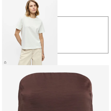
Maat
Maat
XS
S
M
L
XL
€ 26,99