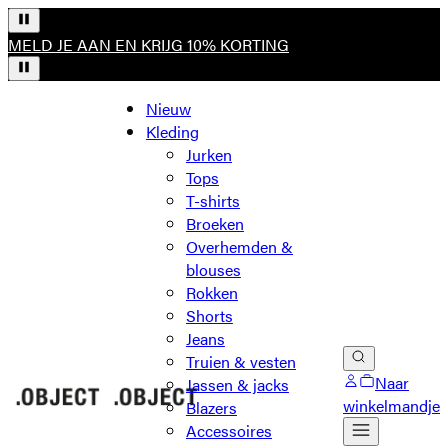
MELD JE AAN EN KRIJG 10% KORTING
Nieuw
Kleding
Jurken
Tops
T-shirts
Broeken
Overhemden &
blouses
Rokken
Shorts
Jeans
Truien & vesten
Naar
Jassen & jacks
winkelmandje
Blazers
Accessoires