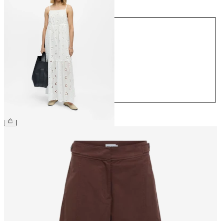
Maat
34
36
38
40
42
44
€ 69,99