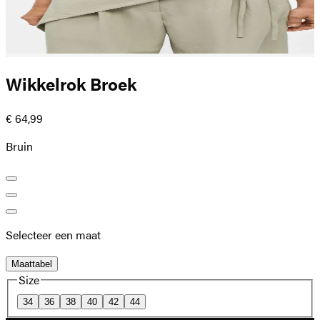
Wikkelrok Broek
€ 64,99
Bruin
Selecteer een maat
Maattabel
Size
34
36
38
40
42
44