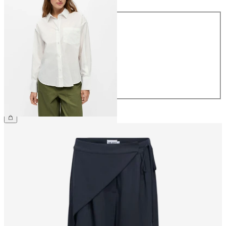
Maat
34
36
38
40
42
44
€ 49,99