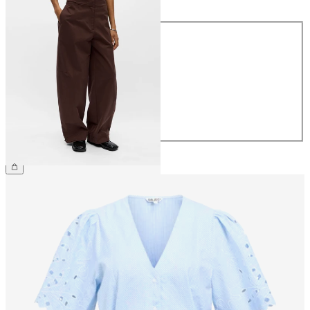
Maat
34
36
38
40
42
44
€ 69,99