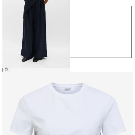
Maat
34
36
38
40
42
44
€ 64,99