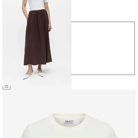
Maat
Maat
34
36
38
40
42
44
€ 59,99