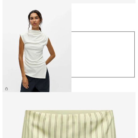
Maat
Maat
XS
S
M
L
XL
€ 34,99