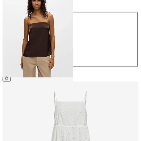
Maat
Maat
34
36
38
40
42
44
€ 34,99