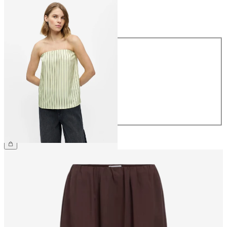
Maat
Maat
34
36
38
40
42
44
€ 34,99