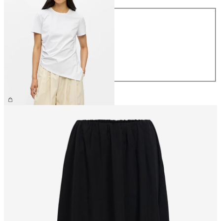
Maat
XS
S
M
L
XL
€ 34,99