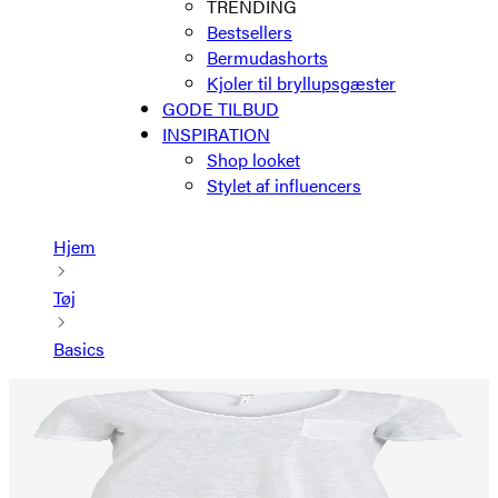
TRENDING
Bestsellers
Bermudashorts
Kjoler til bryllupsgæster
GODE TILBUD
INSPIRATION
Shop looket
Stylet af influencers
Hjem
Tøj
Basics