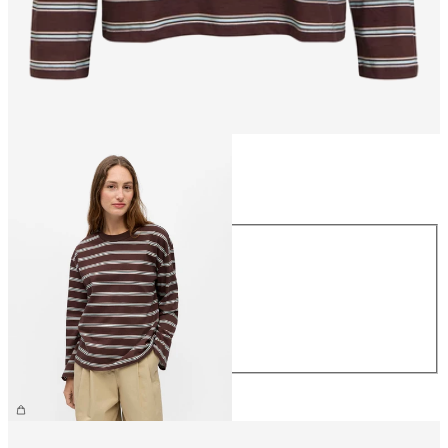
Størrelse
Størrelse
XS
S
M
L
XL
259,95 kr.