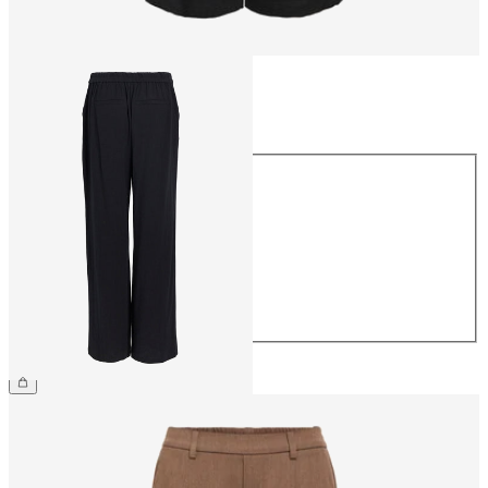
Størrelse
Størrelse
34
36
38
40
42
44
399,95 kr.