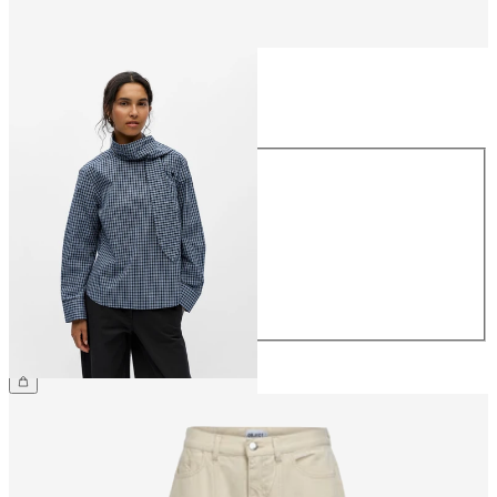
Størrelse
Størrelse
34
36
38
40
42
44
459,95 kr.