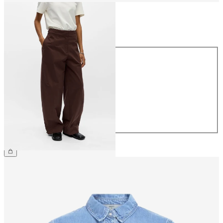
Størrelse
Størrelse
34
36
38
40
42
44
499,95 kr.