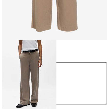
Størrelse
Størrelse
34
36
38
40
42
44
359,95 kr.