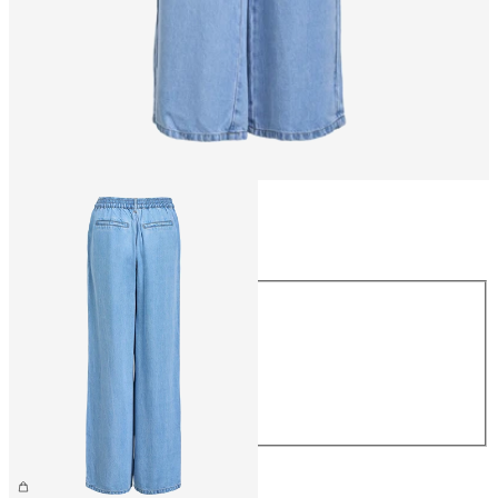
Størrelse
Størrelse
XS
S
M
L
XL
459,95 kr.