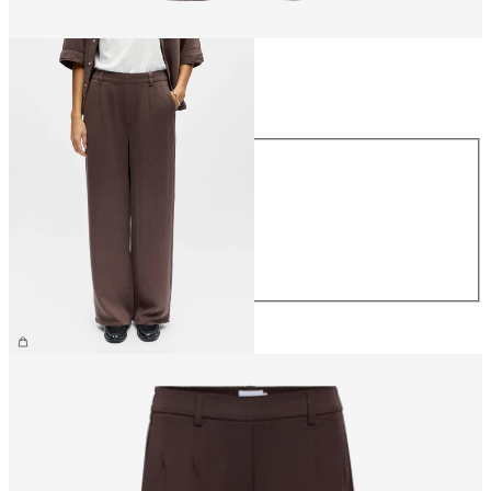
Størrelse
Størrelse
XS
S
M
L
XL
459,95 kr.