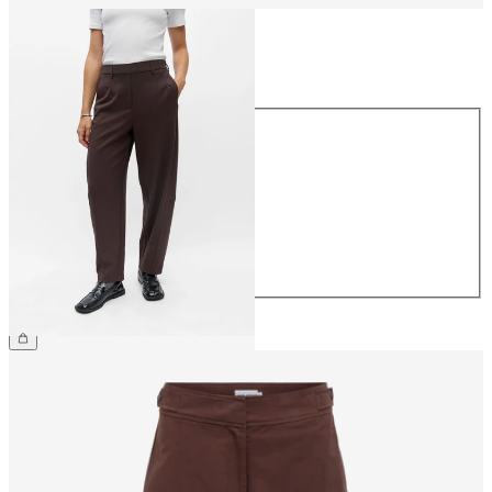
Størrelse
Størrelse
34
36
38
40
42
44
359,95 kr.