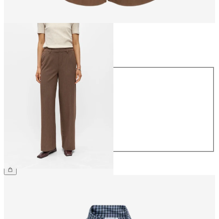
Størrelse
Størrelse
34
36
38
40
42
44
359,95 kr.