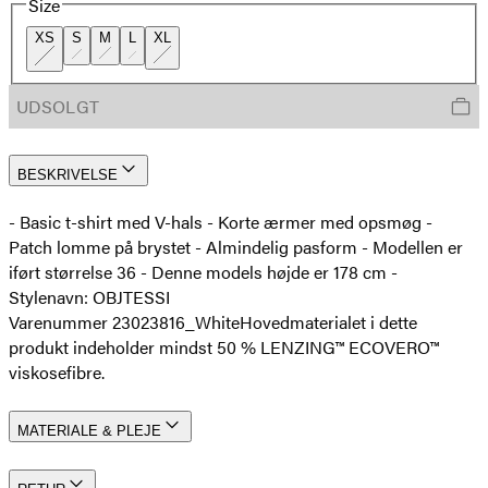
Size
XS
S
M
L
XL
UDSOLGT
BESKRIVELSE
- Basic t-shirt med V-hals - Korte ærmer med opsmøg -
Patch lomme på brystet - Almindelig pasform - Modellen er
iført størrelse 36 - Denne models højde er 178 cm -
Stylenavn: OBJTESSI
Varenummer 23023816_White
Hovedmaterialet i dette
produkt indeholder mindst 50 % LENZING™ ECOVERO™
viskosefibre.
MATERIALE & PLEJE