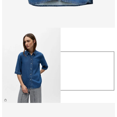
Størrelse
Størrelse
XS
S
M
L
XL
459,95 kr.