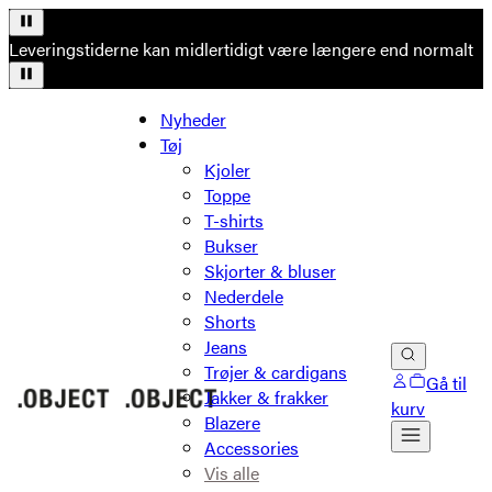
Leveringstiderne kan midlertidigt være længere end normalt
Nyheder
Tøj
Kjoler
Toppe
T-shirts
Bukser
Skjorter & bluser
Nederdele
Shorts
Jeans
Trøjer & cardigans
Gå til
Jakker & frakker
kurv
Blazere
Accessories
Vis alle