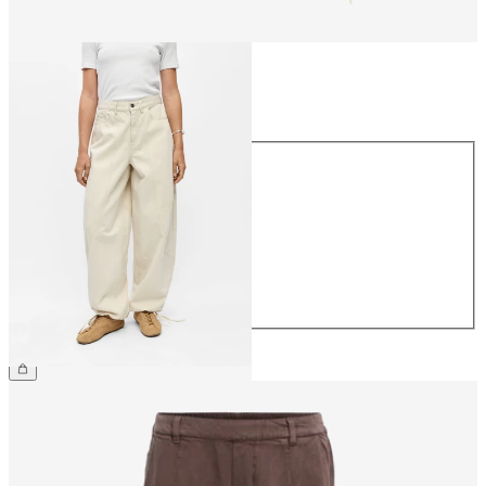
Størrelse
Størrelse
34
36
38
40
42
44
599,95 kr.