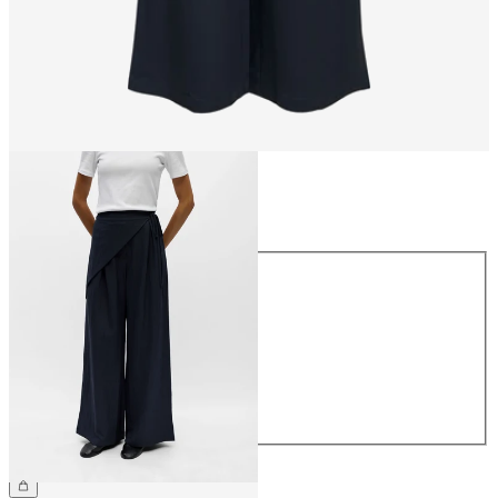
Taille
Taille
34
36
38
40
42
44
64,99 €