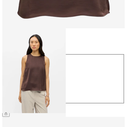
Taille
Taille
34
36
38
40
42
44
39,99 €