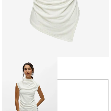
Taille
Taille
XS
S
M
L