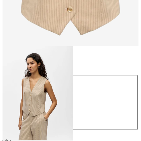
Taille
Taille
34
36
38
40
42
44
54,99 €