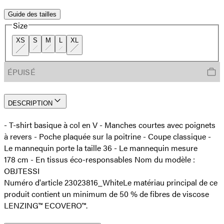
Guide des tailles
Size
XS
S
M
L
XL
ÉPUISÉ
DESCRIPTION
- T-shirt basique à col en V - Manches courtes avec poignets
à revers - Poche plaquée sur la poitrine - Coupe classique -
Le mannequin porte la taille 36 - Le mannequin mesure
178 cm - En tissus éco-responsables Nom du modèle :
OBJTESSI
Numéro d'article 23023816_White
Le matériau principal de ce
produit contient un minimum de 50 % de fibres de viscose
LENZING™ ECOVERO™.