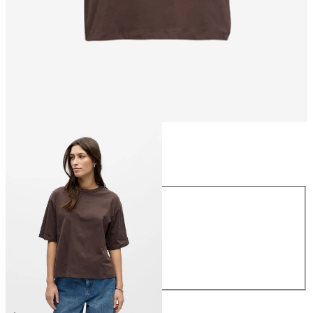
Taille
Taille
XS
S
M
L
XL
26,99 €