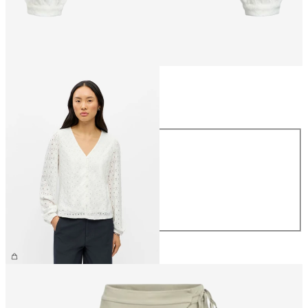
Taille
Taille
XS
S
M
L
XL
34,99 €