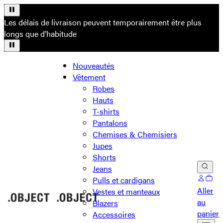
Les délais de livraison peuvent temporairement être plus
longs que d’habitude
Nouveautés
Vêtement
Robes
Hauts
T-shirts
Pantalons
Chemises & Chemisiers
Jupes
Shorts
Jeans
Pulls et cardigans
Aller
Vestes et manteaux
au
Blazers
panier
Accessoires