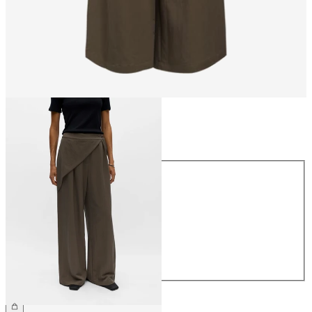
Taille
Taille
34
36
38
40
42
44
64,99 €