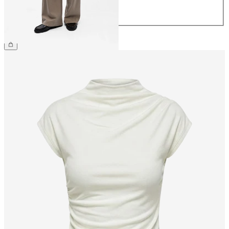
42
44
49,99 €