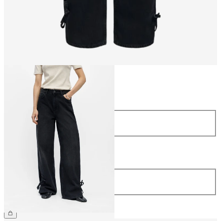
Taille
Taille
34
36
38
40
42
44
Longueur
Longueur
32
79,99 €