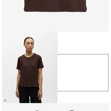
Taille
Taille
XS
S
M
L
XL
26,99 €