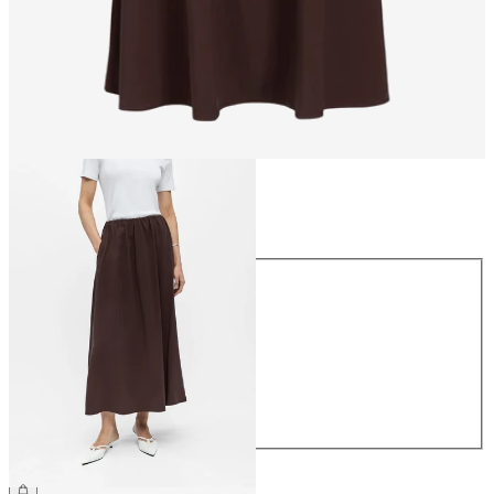
Taille
Taille
34
36
38
40
42
44
59,99 €