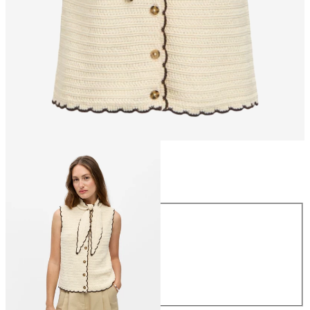
Taille
Taille
XS
S
M
L
XL