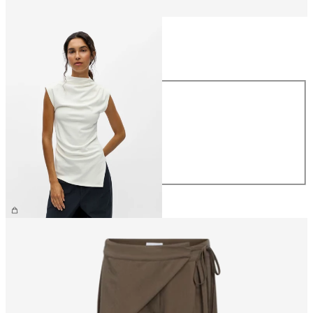
Größe
Größe
XS
S
M
L
XL
€ 34,99