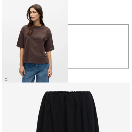
Größe
Größe
XS
S
M
L
XL
€ 26,99