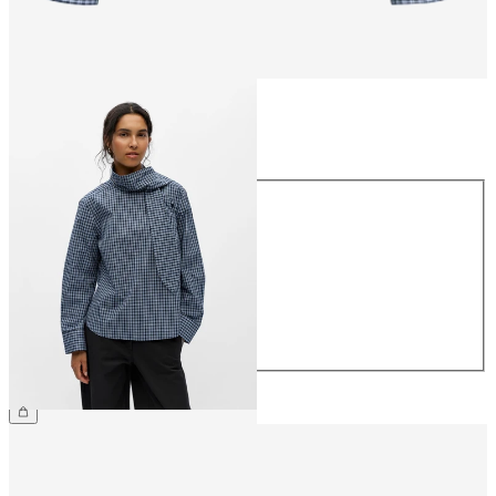
Größe
Größe
34
36
38
40
42
44
€ 59,99