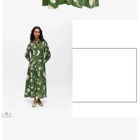
Größe
Größe
34
36
38
40
42
44
€ 69,99