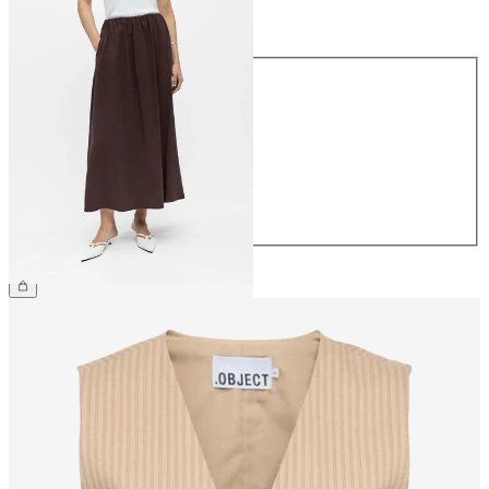
Größe
Größe
34
36
38
40
42
44
€ 59,99