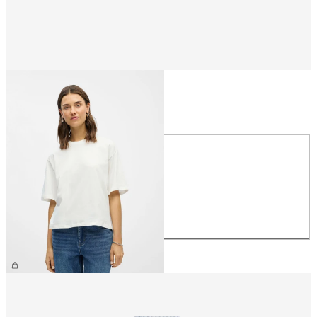
Größe
Größe
XS
S
M
L
XL
€ 26,99