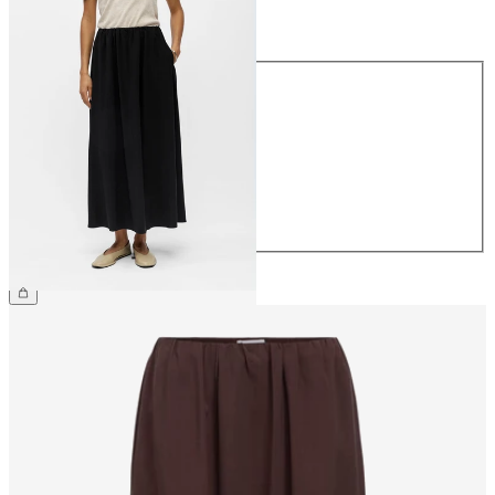
Größe
Größe
34
36
38
40
42
44
€ 59,99