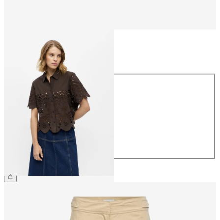
Größe
Größe
34
36
38
40
42
44
€ 64,99