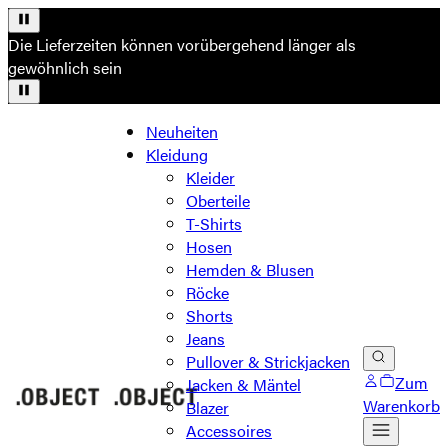
Die Lieferzeiten können vorübergehend länger als
gewöhnlich sein
Neuheiten
Kleidung
Kleider
Oberteile
T-Shirts
Hosen
Hemden & Blusen
Röcke
Shorts
Jeans
Pullover & Strickjacken
Zum
Jacken & Mäntel
Warenkorb
Blazer
Accessoires