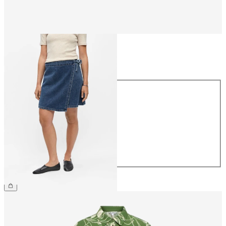
Größe
Größe
34
36
38
40
42
44
€ 54,99