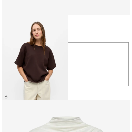
Größe
Größe
XS
S
M
L
XL
€ 39,99