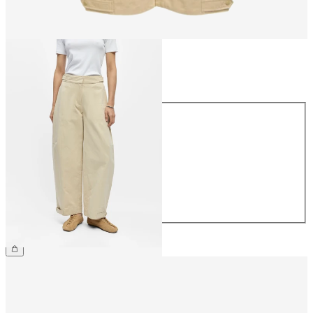
Größe
Größe
34
36
38
40
42
44
€ 69,99