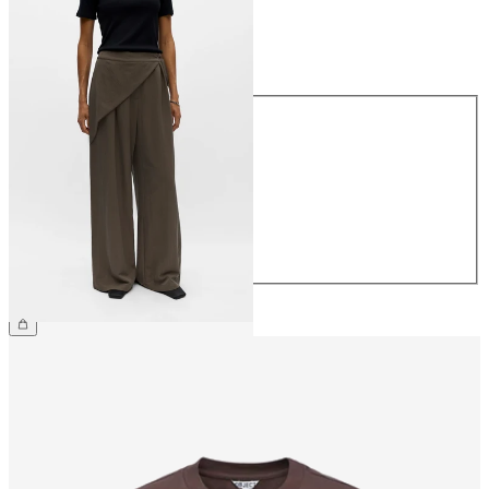
Größe
Größe
34
36
38
40
42
44
€ 64,99