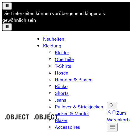
Die Lieferzeiten können vorübergehend länger als
gewöhnlich sein
Neuheiten
Kleidung
Kleider
Oberteile
T-Shirts
Hosen
Hemden & Blusen
Röcke
Shorts
Jeans
Pullover & Strickjacken
Zum
Jacken & Mäntel
Warenkorb
Blazer
Accessoires