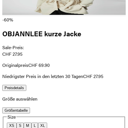
-60%
OBJANNLEE kurze Jacke
Sale-Preis
:
CHF 27.95
Originalpreis
CHF 69.90
Niedrigster Preis in den letzten 30 Tagen
CHF 27.95
Preisdetails
Größe auswählen
Größentabelle
Size
XS
S
M
L
XL