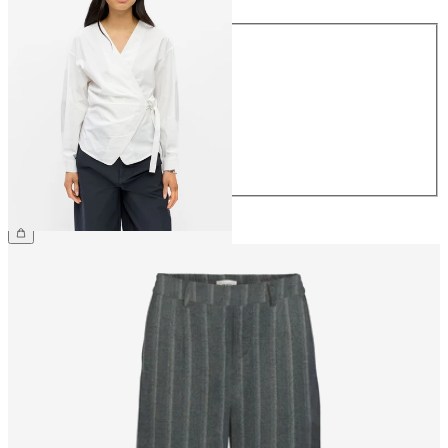
Größe
34
36
38
40
42
44
CHF 59.90