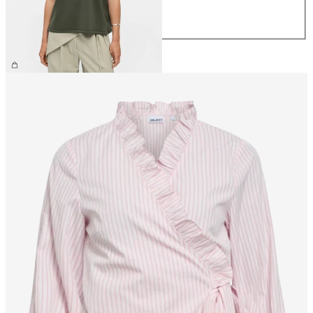
L
XL
CHF 44.90