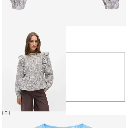
Größe
Größe
34
36
38
40
42
44
CHF 49.90