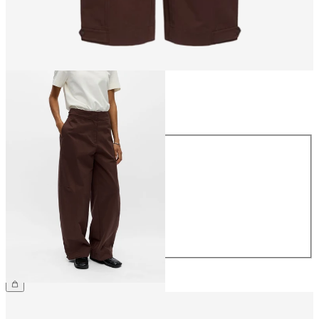
Größe
Größe
34
36
38
40
42
44
CHF 69.90