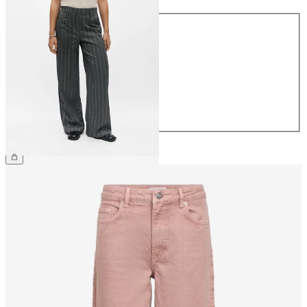
Größe
34
36
38
40
42
44
CHF 59.90