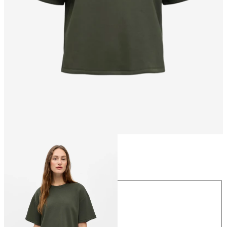
Größe
Größe
XS
S
M