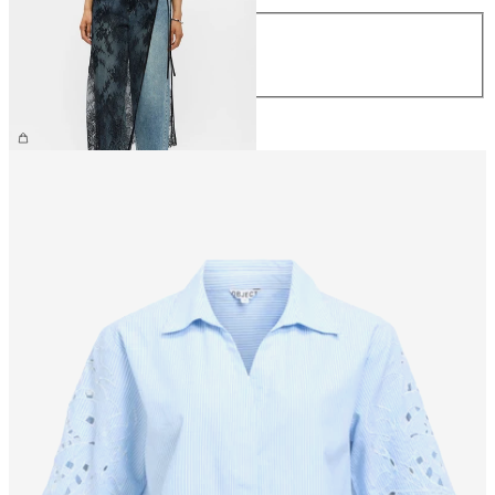
Größe
S/M
M/L
CHF 39.90