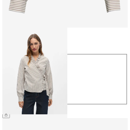
Größe
Größe
34
36
38
40
42
44
CHF 49.90