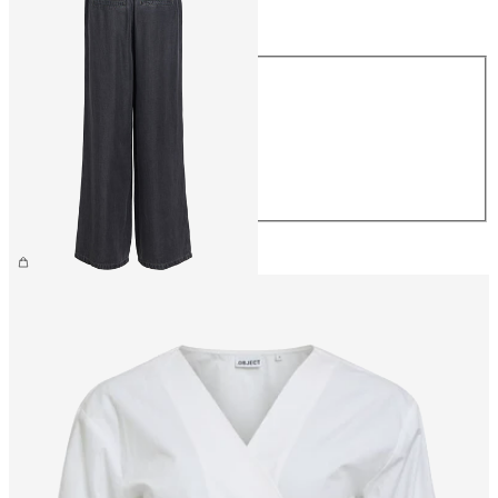
Größe
Größe
XS
S
M
L
XL
CHF 69.90