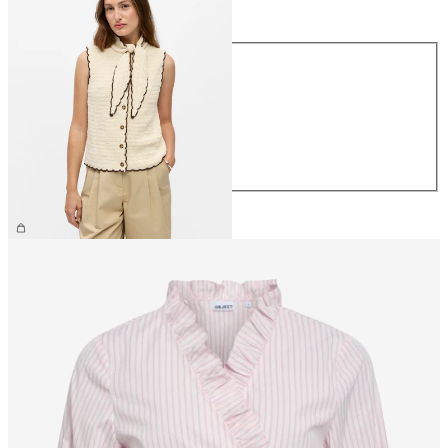
Größe
Größe
XS
S
M
L
XL
€ 54,99