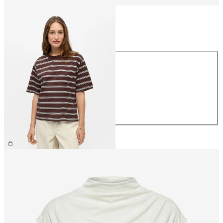
Größe
Größe
XS
S
M
L
XL
€ 26,99