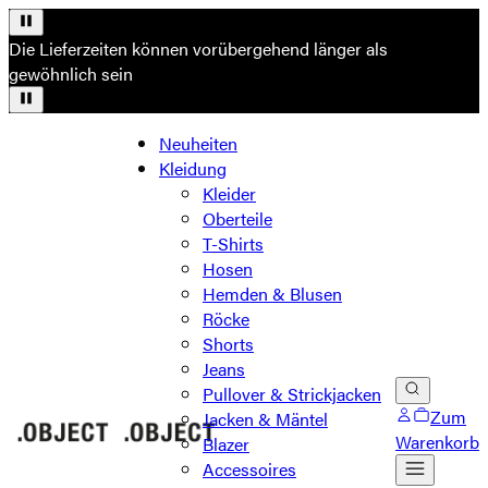
Die Lieferzeiten können vorübergehend länger als
gewöhnlich sein
Neuheiten
Kleidung
Kleider
Oberteile
T-Shirts
Hosen
Hemden & Blusen
Röcke
Shorts
Jeans
Pullover & Strickjacken
Zum
Jacken & Mäntel
Warenkorb
Blazer
Accessoires