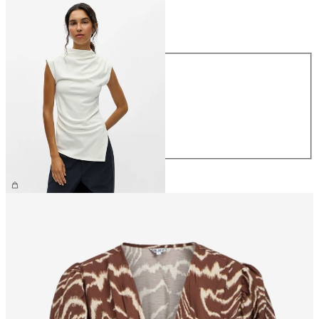
Größe
Größe
XS
S
M
L
XL
€ 34,99