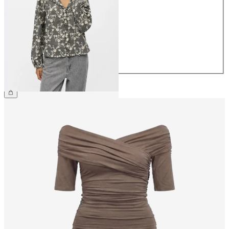
34
36
38
40
42
44
€ 59,99