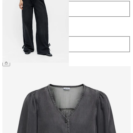
Größe
34
36
38
40
42
44
Länge
Länge
32
€ 79,99