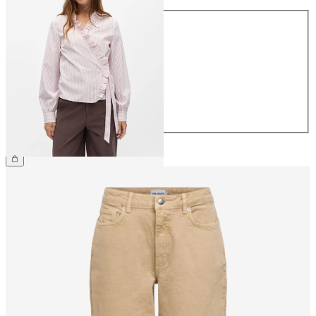
Größe
34
36
38
40
42
44
€ 49,99