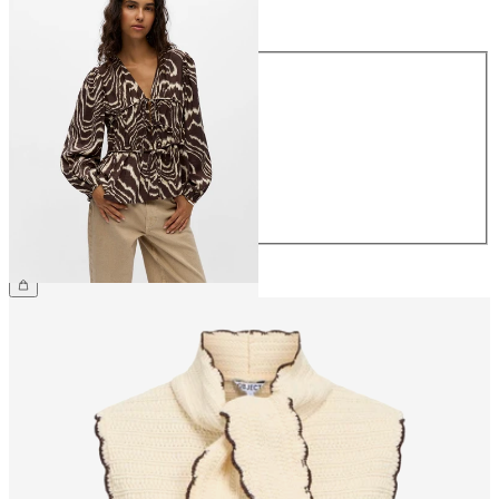
Größe
Größe
34
36
38
40
42
44
€ 44,99