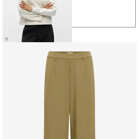
M
L
XL
€ 59,99