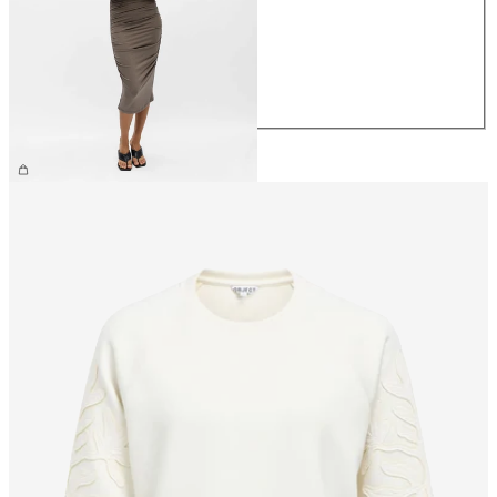
S
M
L
XL
€ 59,99