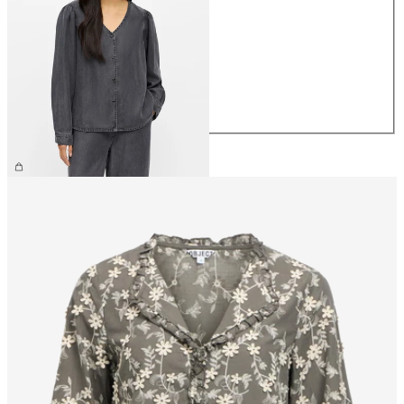
XS
S
M
L
XL
€ 64,99