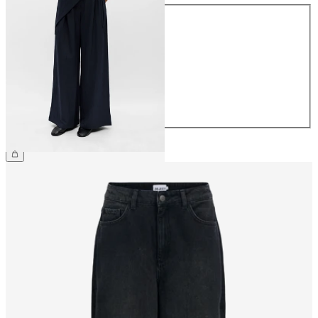
Größe
34
36
38
40
42
44
€ 64,99