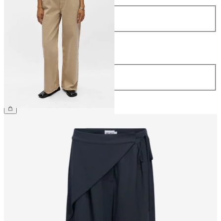
Größe
34
36
38
40
42
44
Länge
Länge
32
€ 69,99