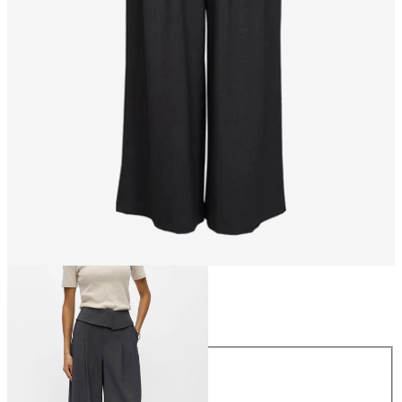
Talla
Talla
34
36