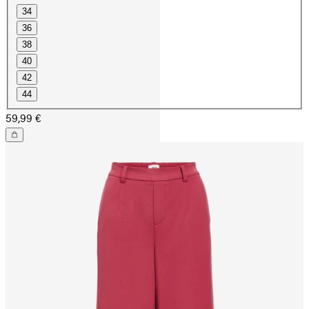
34
36
38
40
42
44
59,99 €