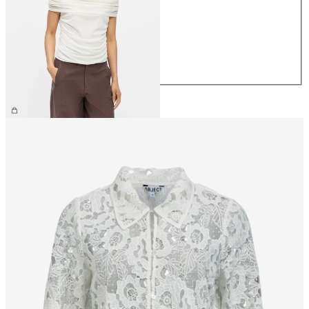
XS
S
M
L
XL
34,99 €