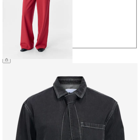
34
36
38
40
42
44
49,99 €