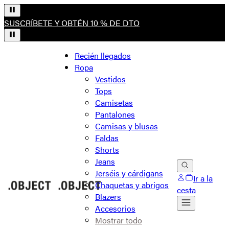
SUSCRÍBETE Y OBTÉN 10 % DE DTO
Recién llegados
Ropa
Vestidos
Tops
Camisetas
Pantalones
Camisas y blusas
Faldas
Shorts
Jeans
Jerséis y cárdigans
Ir a la
Chaquetas y abrigos
cesta
Blazers
Accesorios
Mostrar todo