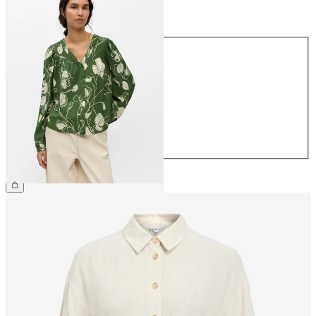
Talla
Talla
34
36
38
40
42
44
44,99 €