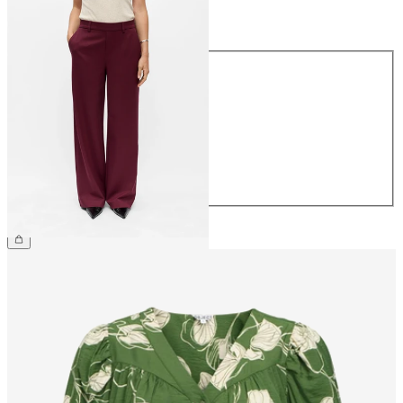
Talla
Talla
34
36
38
40
42
44
49,99 €