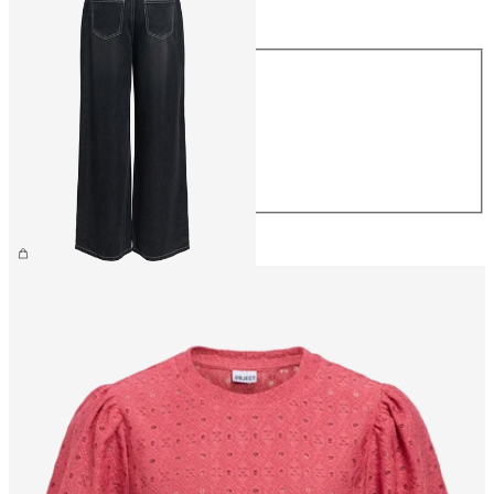
Talla
Talla
XS
S
M
L
XL
69,99 €