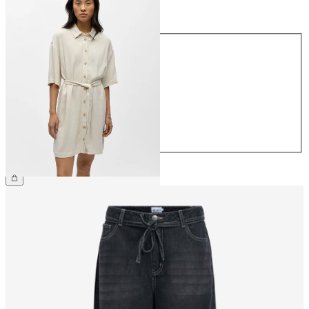
Talla
Talla
34
36
38
40
42
44
64,99 €