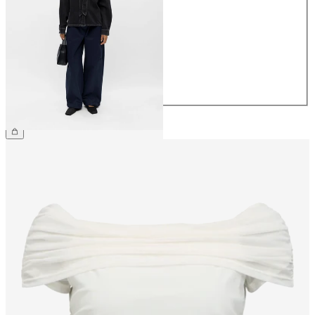
34
36
38
40
42
44
69,99 €