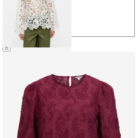
36
38
40
42
44
79,99 €