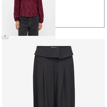
38
40
42
44
59,99 €