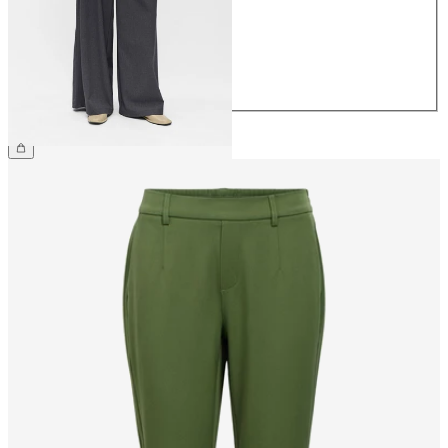
38
40
42
44
74,99 €