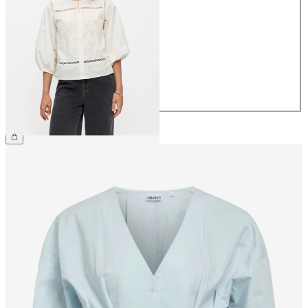
34
36
38
40
42
44
59,99 €