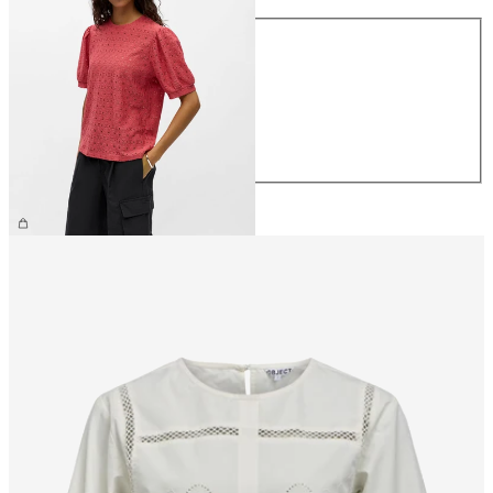
Talla
XS
S
M
L
XL
26,99 €