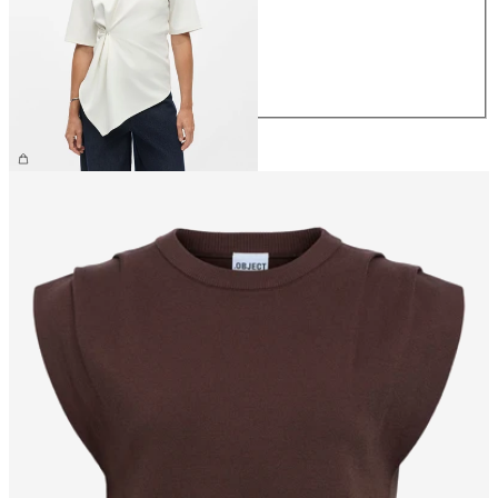
S
M
L
XL
39,99 €