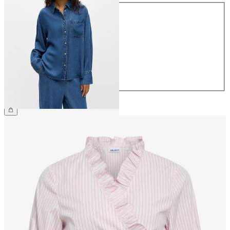
Größe
34
36
38
40
42
44
69,99 €