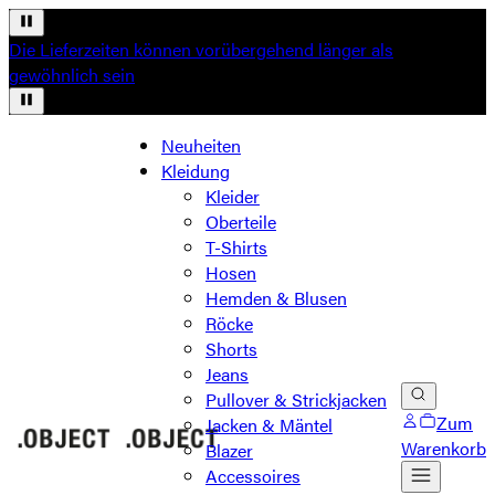
Die Lieferzeiten können vorübergehend länger als
gewöhnlich sein
Neuheiten
Kleidung
Kleider
Oberteile
T-Shirts
Hosen
Hemden & Blusen
Röcke
Shorts
Jeans
Pullover & Strickjacken
Zum
Jacken & Mäntel
Warenkorb
Blazer
Accessoires