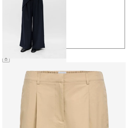
34
36
38
40
42
44
64,99 €