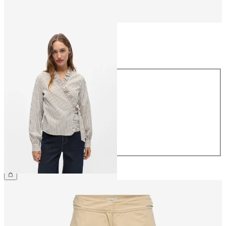
Größe
Größe
34
36
38
40
42
44
49,99 €