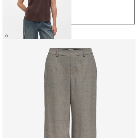
M
L
XL
44,99 €