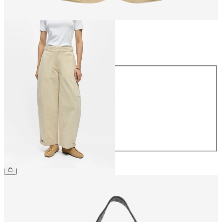
Größe
Größe
34
36
38
40
42
44
69,99 €