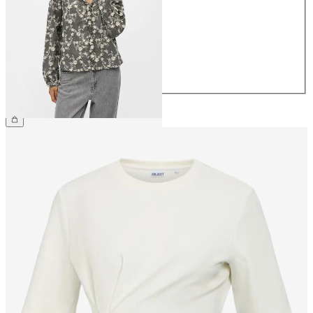
36
38
40
42
44
59,99 €