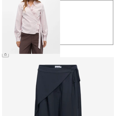
Größe
34
36
38
40
42
44
49,99 €