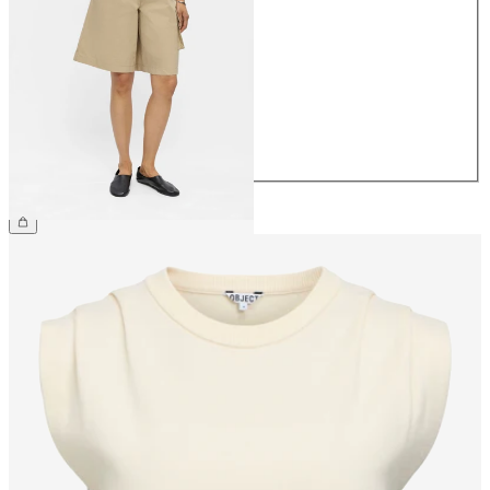
34
36
38
40
42
44
54,99 €