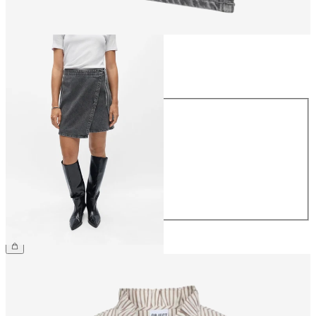
Größe
Größe
34
36
38
40
42
44
54,99 €