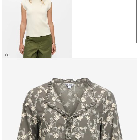
XS
S
M
L
XL
44,99 €