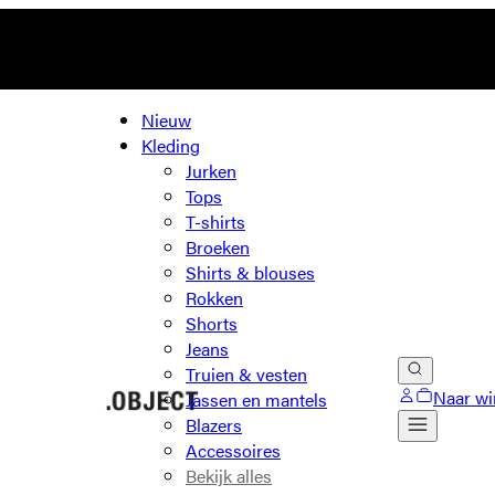
Nieuw
Kleding
Jurken
Tops
T-shirts
Broeken
Shirts & blouses
Rokken
Shorts
Jeans
Truien & vesten
Naar wi
Jassen en mantels
Blazers
Accessoires
Bekijk alles