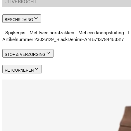
UITVERKOCHT
BESCHRIJVING
- Spijkerjas - Met twee borstzakken - Met een knoopsluiting -
Artikelnummer 23026129_BlackDenim
EAN 5713784453317
STOF & VERZORGING
RETOURNEREN