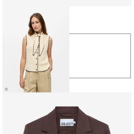
Taille
Taille
XS
S
M
L
XL
54,99 €