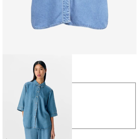
Taille
Taille
XS
S
M
L
XL
64,99 €