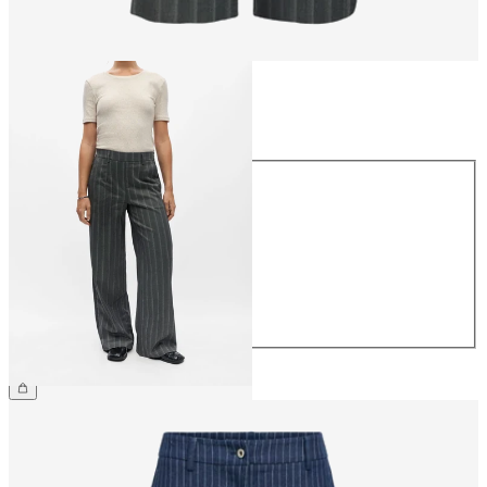
Taille
Taille
34
36
38
40
42
44
49,99 €