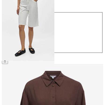
Taille
Taille
34
36
38
40
42
44
59,99 €