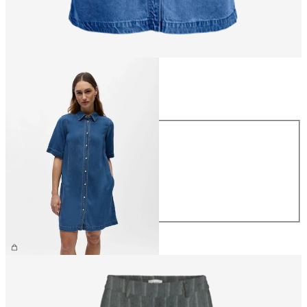
Taille
Taille
XS
S
M
L
XL
69,99 €