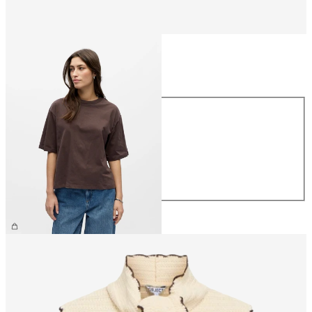
Taille
Taille
XS
S
M
L
XL
26,99 €