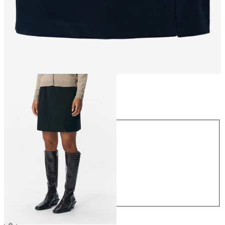
Taille
Taille
34
36
38
40
42
44
34,99 €