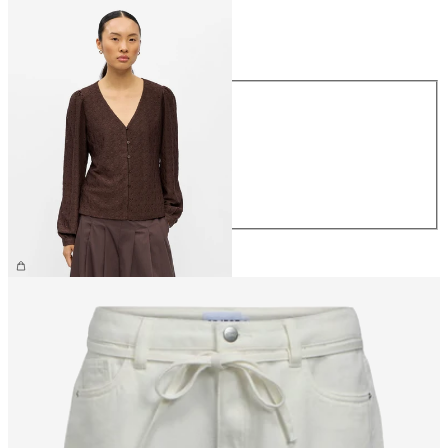
Taille
Taille
XS
S
M
L
XL
34,99 €