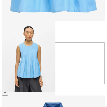
Taille
Taille
34
36
38
40
42
44
54,99 €