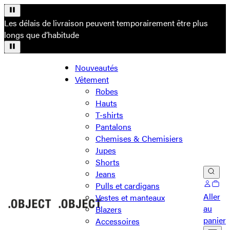
Les délais de livraison peuvent temporairement être plus
longs que d’habitude
Nouveautés
Vêtement
Robes
Hauts
T-shirts
Pantalons
Chemises & Chemisiers
Jupes
Shorts
Jeans
Pulls et cardigans
Aller
Vestes et manteaux
au
Blazers
panier
Accessoires