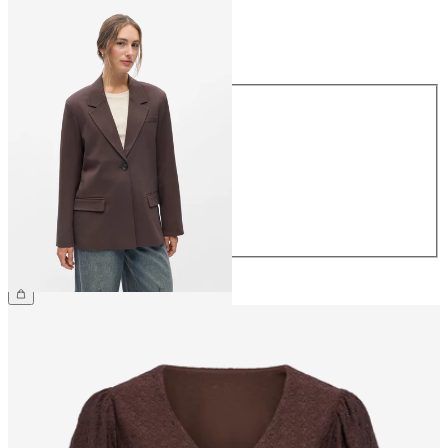
Taille
Taille
34
36
38
40
42
44
79,99 €