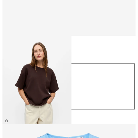
Taille
Taille
XS
S
M
L
XL
39,99 €