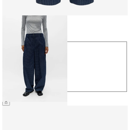
Taille
Taille
34
36
38
40
42
44
69,99 €