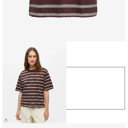
Taille
Taille
XS
S
M
L
XL
26,99 €