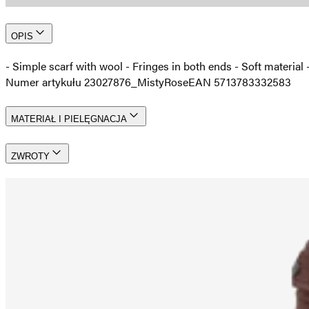
OPIS
- Simple scarf with wool - Fringes in both ends - Soft materia
Numer artykułu 23027876_MistyRose
EAN 5713783332583
MATERIAŁ I PIELĘGNACJA
ZWROTY