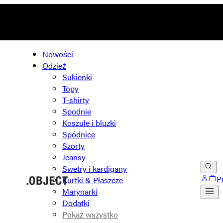
Nowości
Odzież
Sukienki
Topy
T-shirty
Spodnie
Koszule i bluzki
Spódnice
Szorty
Jeansy
Swetry i kardigany
P
Kurtki & Płaszcze
Marynarki
Dodatki
Pokaż wszystko