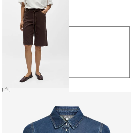
Maat
Maat
34
36
38
40
42
44
€ 59,99