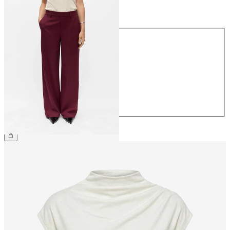
Maat
Maat
34
36
38
40
42
44
€ 49,99