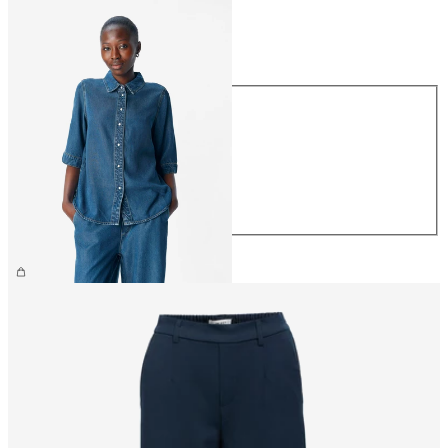
Maat
Maat
XS
S
M
L
XL
€ 64,99