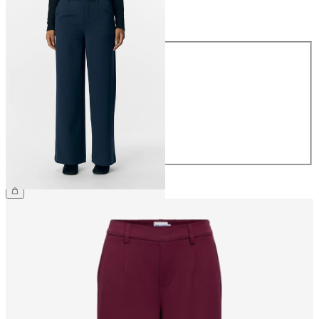
Maat
Maat
34
36
38
40
42
44
€ 49,99