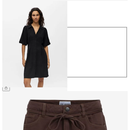
Maat
Maat
34
36
38
40
42
44
€ 59,99