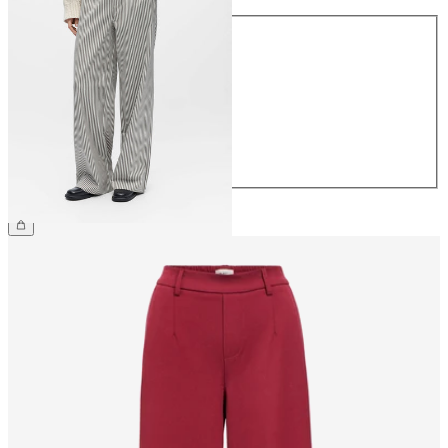
Maat
34
36
38
40
42
44
€ 49,99