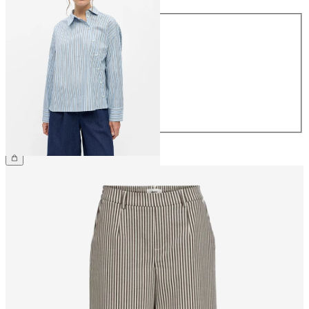
Maat
34
36
38
40
42
44
€ 54,99