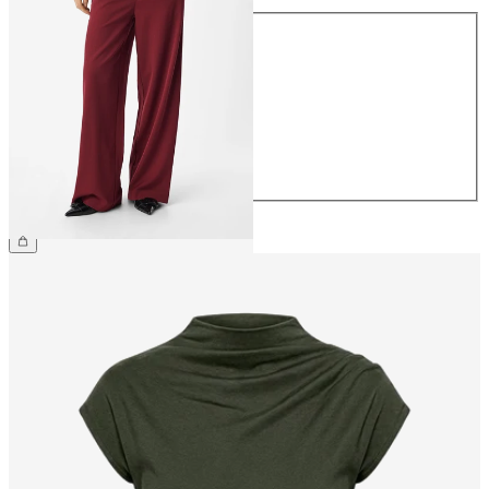
Maat
34
36
38
40
42
44
€ 49,99