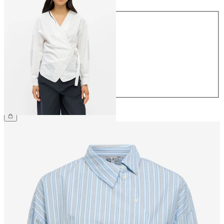
Maat
34
36
38
40
42
44
€ 59,99