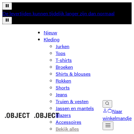
De levertijden kunnen tijdelijk langer zijn dan normaal
Nieuw
Kleding
Jurken
Tops
T-shirts
Broeken
Shirts & blouses
Rokken
Shorts
Jeans
Truien & vesten
Jassen en mantels
Naar
Blazers
winkelmandje
Accessoires
Bekijk alles