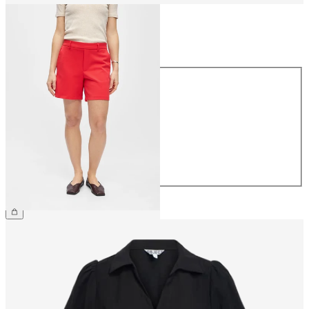
Maat
Maat
34
36
38
40
42
44
€ 34,99