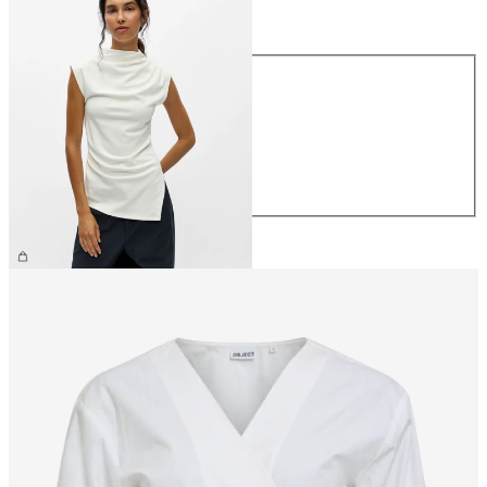
Maat
Maat
XS
S
M
L
XL
€ 34,99