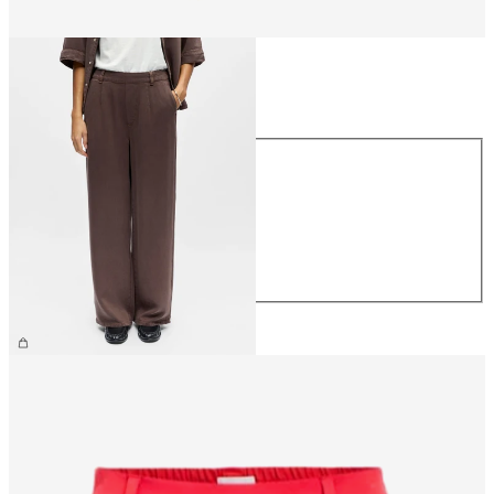
Maat
Maat
XS
S
M
L
XL
€ 59,99