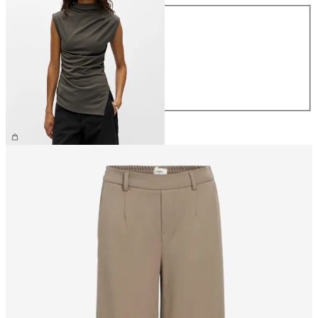
Maat
XS
S
M
L
XL
€ 34,99