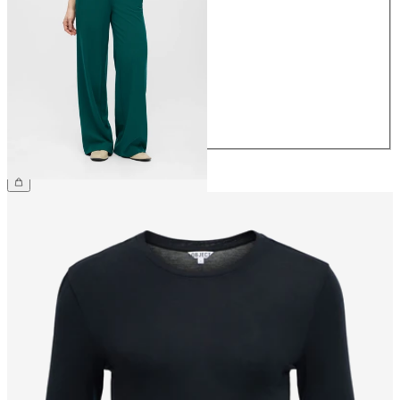
34
36
38
40
42
44
€ 49,99