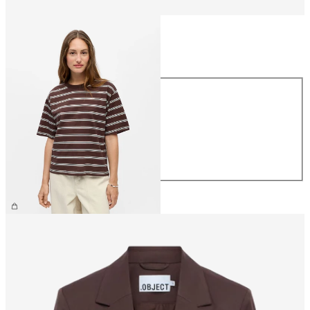
Maat
Maat
XS
S
M
L
XL
€ 26,99