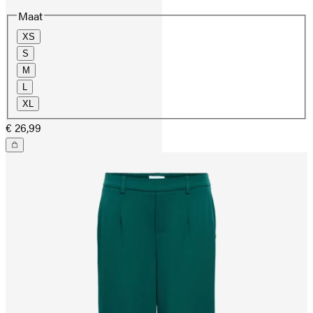
Maat
XS
S
M
L
XL
€ 26,99