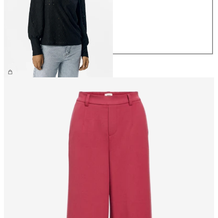
S
M
L
XL
€ 34,99