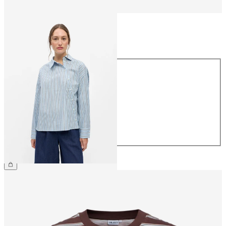
Maat
Maat
34
36
38
40
42
44
€ 54,99