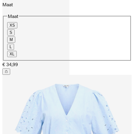
Maat
Maat
XS
S
M
L
XL
€ 34,99