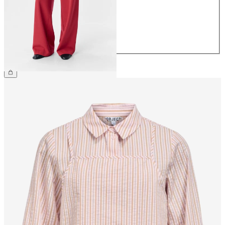
38
40
42
44
€ 49,99