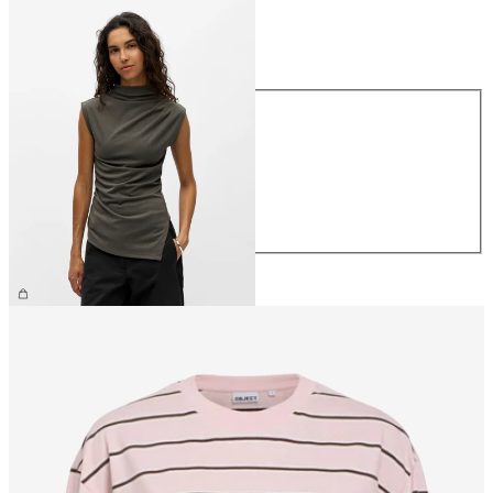
Maat
Maat
XS
S
M
L
XL
€ 34,99