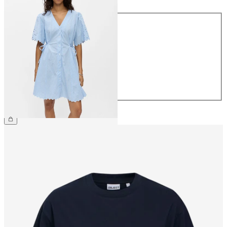
Maat
34
36
38
40
42
44
€ 79,99