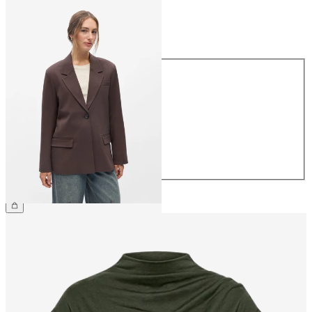
Maat
Maat
34
36
38
40
42
44
€ 79,99