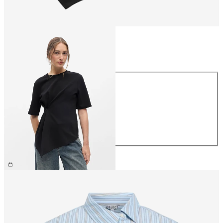
Maat
Maat
XS
S
M
L
XL
€ 39,99