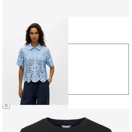
Maat
Maat
34
36
38
40
42
44
€ 64,99