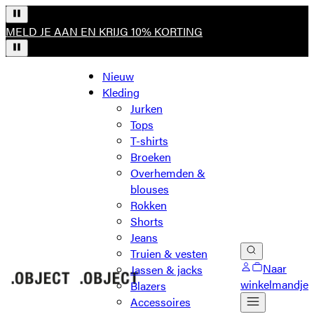
MELD JE AAN EN KRIJG 10% KORTING
Nieuw
Kleding
Jurken
Tops
T-shirts
Broeken
Overhemden &
blouses
Rokken
Shorts
Jeans
Truien & vesten
Naar
Jassen & jacks
winkelmandje
Blazers
Accessoires