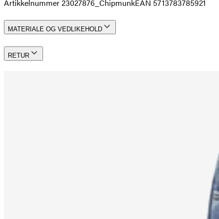
Artikkelnummer 23027876_Chipmunk
EAN 5713783785921
MATERIALE OG VEDLIKEHOLD
RETUR