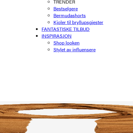
TRENDER
Bestselgere
Bermudashorts
Kjoler til bryllupsgjester
FANTASTISKE TILBUD
INSPIRASJON
Shop looken
Stylet av influensere