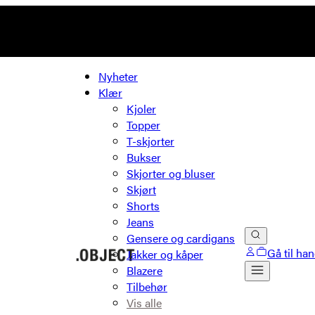
Nyheter
Klær
Kjoler
Topper
T-skjorter
Bukser
Skjorter og bluser
Skjørt
Shorts
Jeans
Gensere og cardigans
Gå til ha
Jakker og kåper
Blazere
Tilbehør
Vis alle