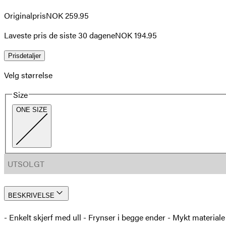
Originalpris
NOK 259.95
Laveste pris de siste 30 dagene
NOK 194.95
Prisdetaljer
Velg størrelse
Size
ONE SIZE
UTSOLGT
BESKRIVELSE
- Enkelt skjerf med ull - Frynser i begge ender - Mykt material