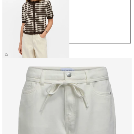
XS
S
M
L
XL
359,95 kr.