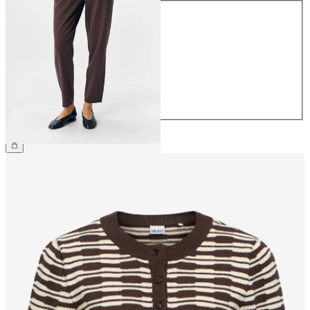
Størrelse
34
36
38
40
42
44
299,95 kr.