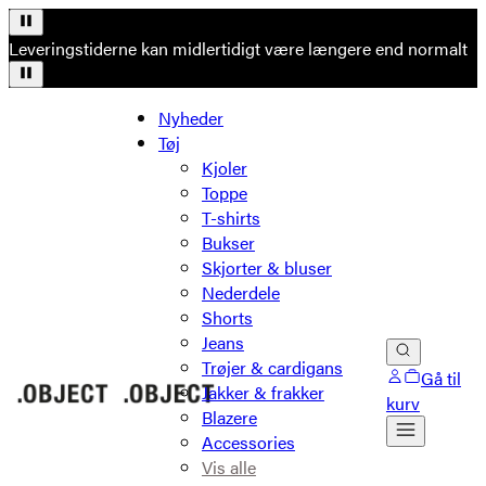
Leveringstiderne kan midlertidigt være længere end normalt
Nyheder
Tøj
Kjoler
Toppe
T-shirts
Bukser
Skjorter & bluser
Nederdele
Shorts
Jeans
Trøjer & cardigans
Gå til
Jakker & frakker
kurv
Blazere
Accessories
Vis alle