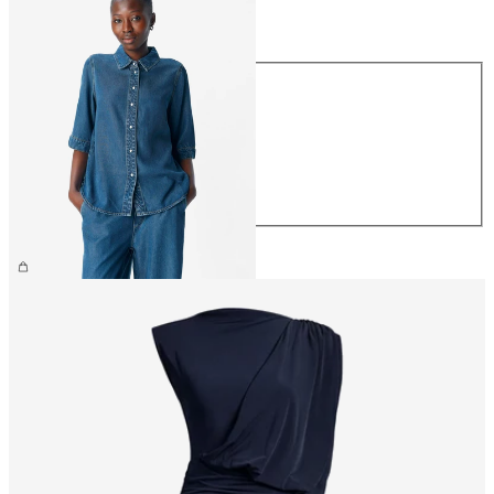
Størrelse
Størrelse
XS
S
M
L
XL
459,95 kr.