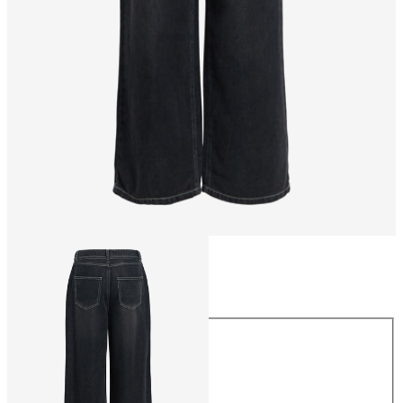
Størrelse
Størrelse
XS
S
M