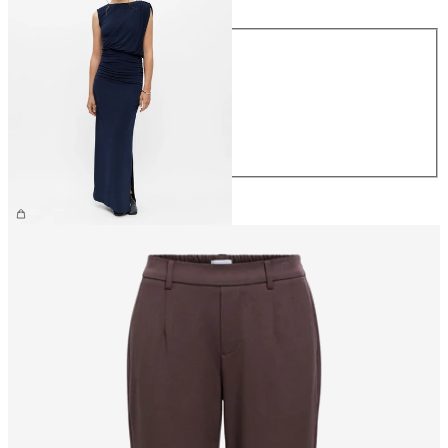
Størrelse
XS
S
M
L
XL
559,95 kr.