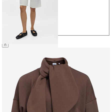
34
36
38
40
42
44
459,95 kr.