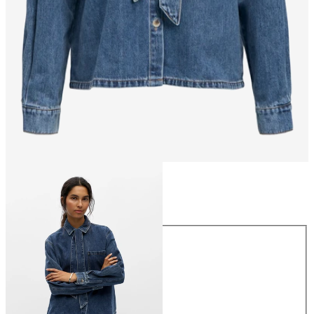
Størrelse
Størrelse
34
36
38
40