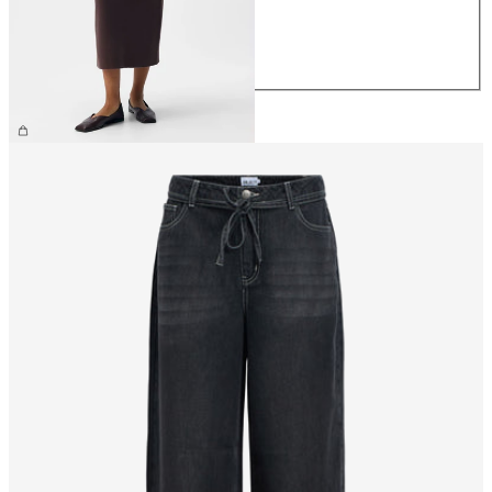
M
L
XL
329,95 kr.