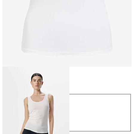
Størrelse
Størrelse
XS/S
S/M
M/L
L/XL