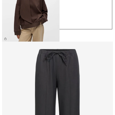
S
M
L
XL
359,95 kr.