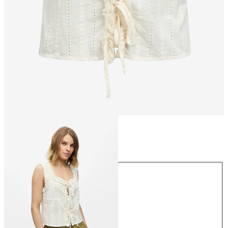
Størrelse
Størrelse
34
36
38
40
42