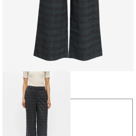
Størrelse
Størrelse
34
36
38
40