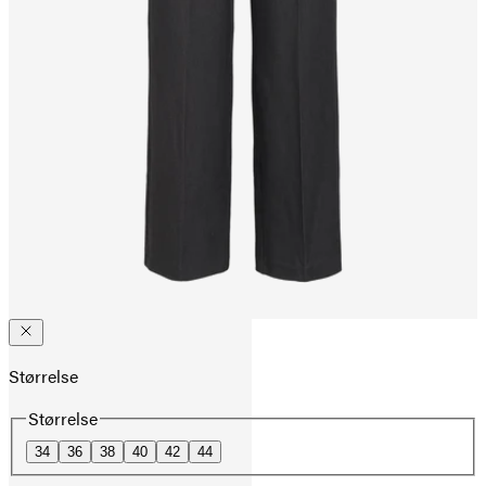
Størrelse
Størrelse
34
36
38
40
42
44