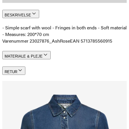
BESKRIVELSE
- Simple scarf with wool - Fringes in both ends - Soft material
- Measures: 200*70 cm
Varenummer 23027876_AshRose
EAN 5713785560915
MATERIALE & PLEJE
RETUR