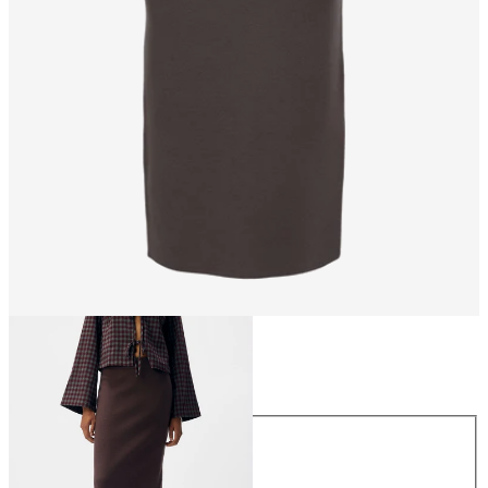
Størrelse
Størrelse
XS
S