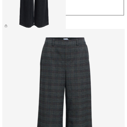
L
XL
499,95 kr.