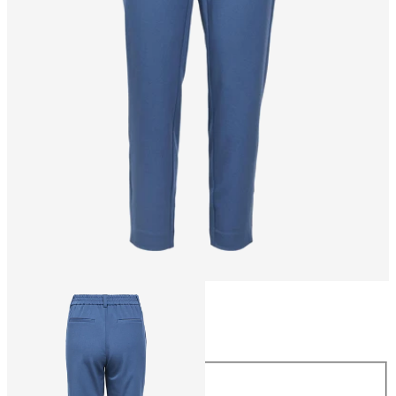
Talla
Talla
44