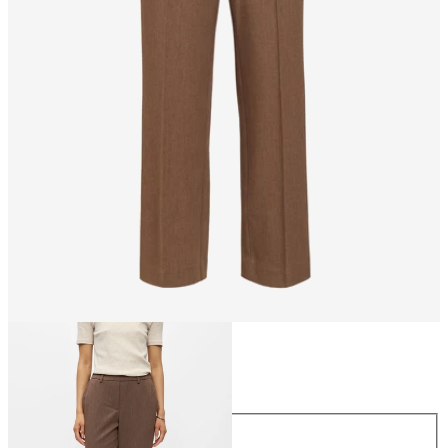
Talla
Talla
34
36
38
40
42
44