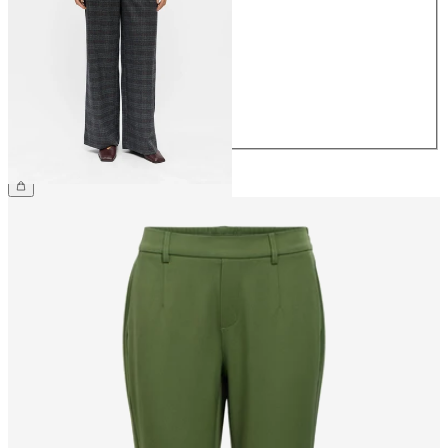
34
36
38
40
42
44
49,99 €