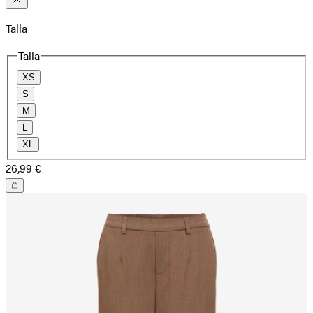
Talla
Talla
XS
S
M
L
XL
26,99 €