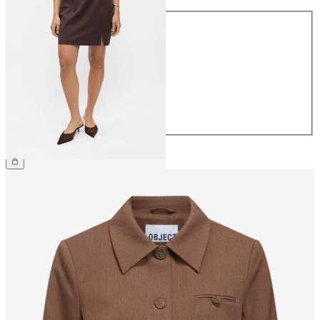
Talla
34
36
38
40
42
44
34,99 €