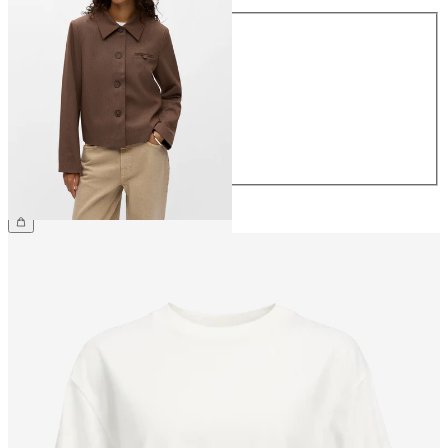
Talla
34
36
38
40
42
44
64,99 €