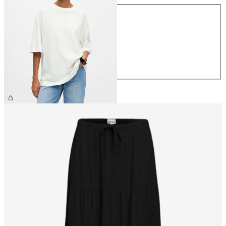
Talla
XS
S
M
L
XL
29,99 €