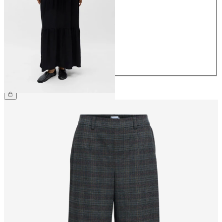
34
36
38
40
42
44
64,99 €