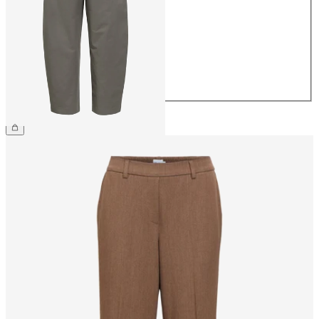
34
36
38
40
42
44
69,99 €