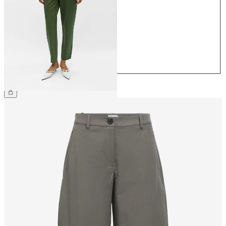
34
36
38
40
42
44
39,99 €