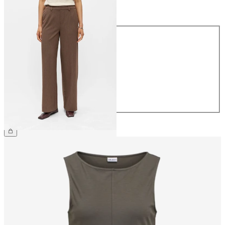
Talla
Talla
34
36
38
40
42
44
49,99 €