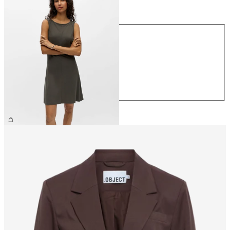
Talla
Talla
XS
S
M
L
XL
39,99 €