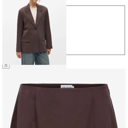
Talla
34
36
38
40
42
44
79,99 €