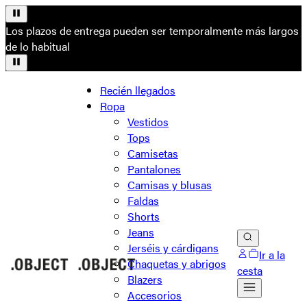
Los plazos de entrega pueden ser temporalmente más largos
de lo habitual
Recién llegados
Ropa
Vestidos
Tops
Camisetas
Pantalones
Camisas y blusas
Faldas
Shorts
Jeans
Jerséis y cárdigans
Ir a la
Chaquetas y abrigos
cesta
Blazers
Accesorios