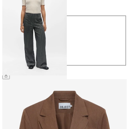
Maat
Maat
34
36
38
40
42
44
€ 49,99