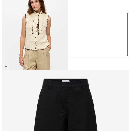
Maat
Maat
XS
S
M
L
XL
€ 54,99