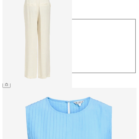
Maat
Maat
34
36
38
40
42
44
€ 54,99