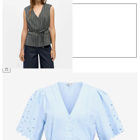
Maat
34
36
38
40
42
44
€ 49,99