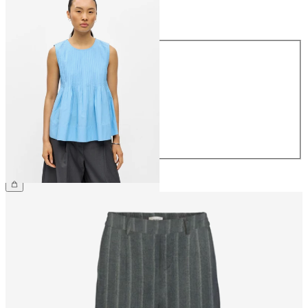
Maat
Maat
34
36
38
40
42
44
€ 54,99