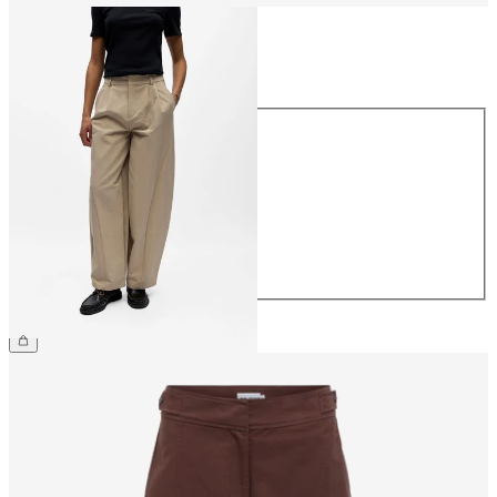
Maat
Maat
34
36
38
40
42
44
€ 69,99