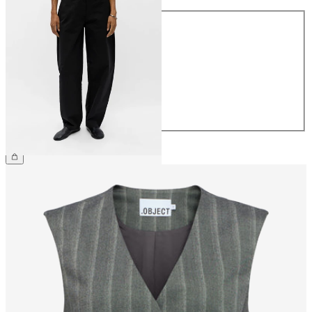
Maat
34
36
38
40
42
44
€ 69,99