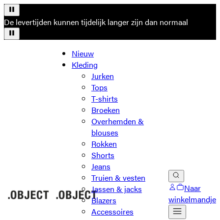
De levertijden kunnen tijdelijk langer zijn dan normaal
Nieuw
Kleding
Jurken
Tops
T-shirts
Broeken
Overhemden &
blouses
Rokken
Shorts
Jeans
Truien & vesten
Naar
Jassen & jacks
winkelmandje
Blazers
Accessoires