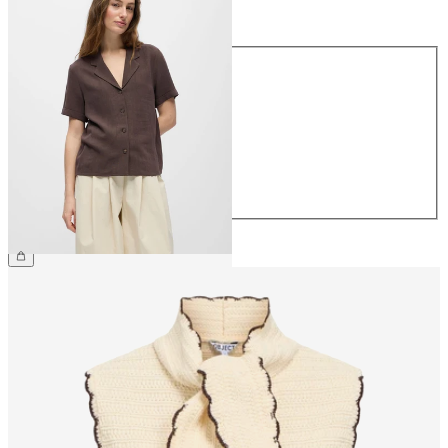
Maat
Maat
34
36
38
40
42
44
€ 49,99