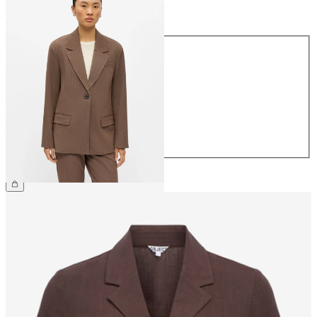
Maat
Maat
34
36
38
40
42
44
€ 79,99