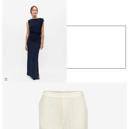
Maat
Maat
XS
S
M
L
XL
€ 69,99