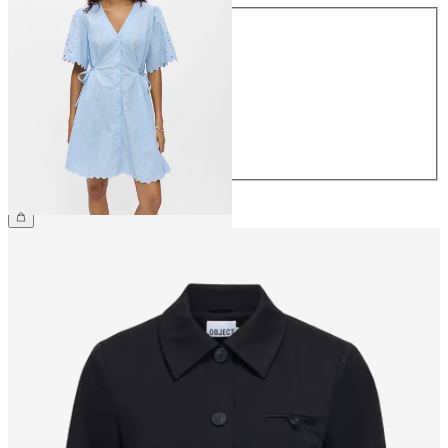
Maat
34
36
38
40
42
44
€ 79,99