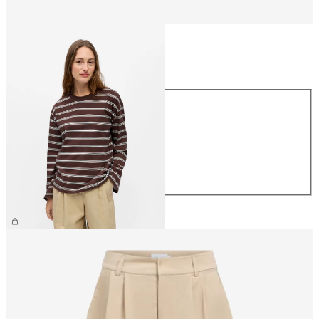
Maat
Maat
XS
S
M
L
XL
€ 34,99