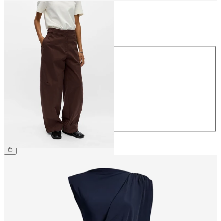
Maat
Maat
34
36
38
40
42
44
€ 69,99