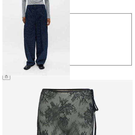
Maat
Maat
34
36
38
40
42
44
€ 69,99