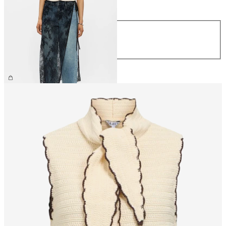
Maat
Maat
S/M
M/L
€ 34,99