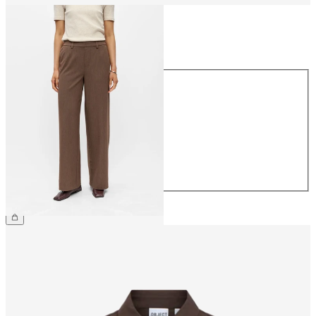
Maat
Maat
34
36
38
40
42
44
€ 49,99