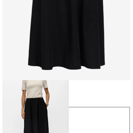
Maat
Maat
34
36
38