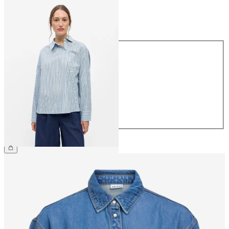
Maat
Maat
34
36
38
40
42
44
€ 54,99