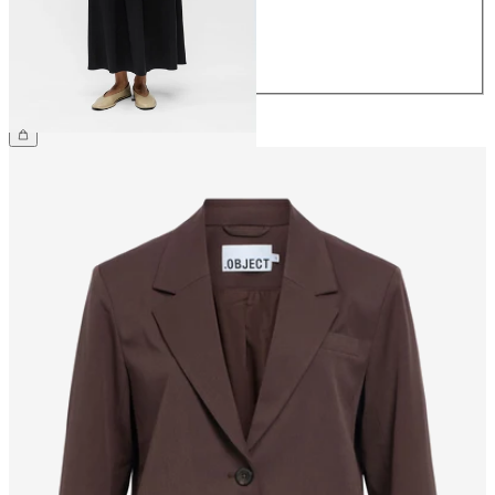
40
42
44
€ 59,99