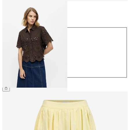
Maat
Maat
34
36
38
40
42
44
€ 64,99