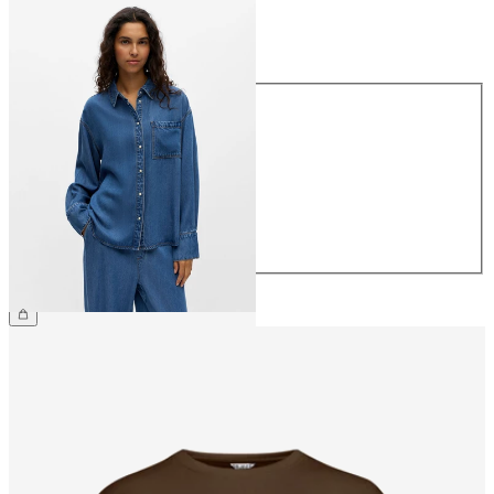
Maat
Maat
34
36
38
40
42
44
€ 69,99