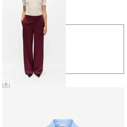
Maat
Maat
34
36
38
40
42
44
€ 49,99