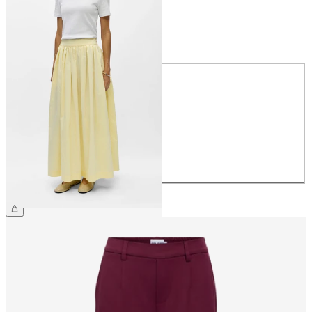
Maat
Maat
34
36
38
40
42
44
€ 79,99