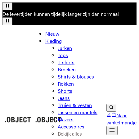
De levertijden kunnen tijdelijk langer zijn dan normaal
Nieuw
Kleding
Jurken
Tops
T-shirts
Broeken
Shirts & blouses
Rokken
Shorts
Jeans
Truien & vesten
Jassen en mantels
Naar
Blazers
winkelmandje
Accessoires
Bekijk alles