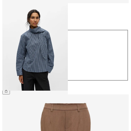
Maat
Maat
34
36
38
40
42
44
€ 59,99