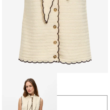
Maat
Maat
XS
S