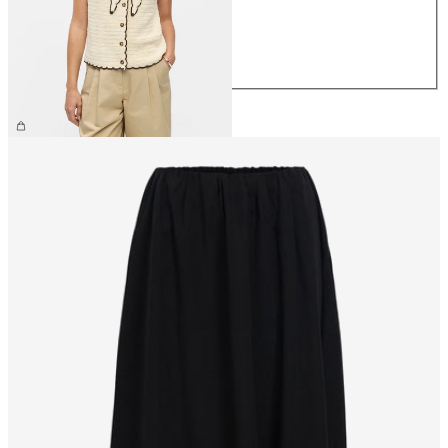
M
L
XL
€ 54,99