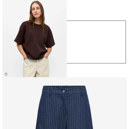
Maat
Maat
XS
S
M
L
XL
€ 39,99