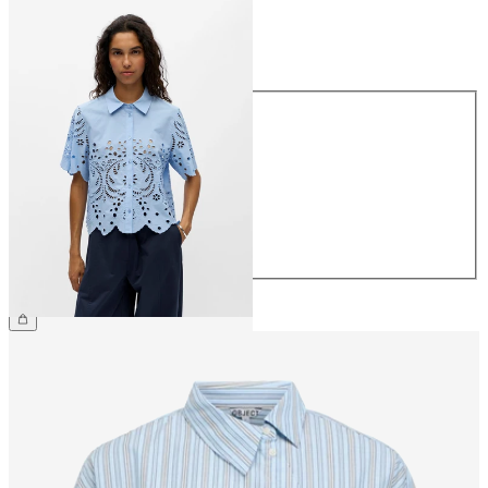
Maat
Maat
34
36
38
40
42
44
€ 64,99