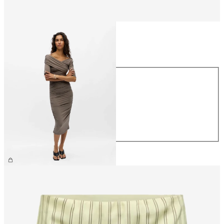
Taglia
Taglia
XS
S
M
L
XL
59,99 €