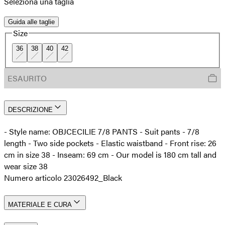
Seleziona una taglia
Guida alle taglie
Size
36
38
40
42
ESAURITO
DESCRIZIONE
- Style name: OBJCECILIE 7/8 PANTS - Suit pants - 7/8
length - Two side pockets - Elastic waistband - Front rise: 26
cm in size 38 - Inseam: 69 cm - Our model is 180 cm tall and
wear size 38
Numero articolo 23026492_Black
MATERIALE E CURA