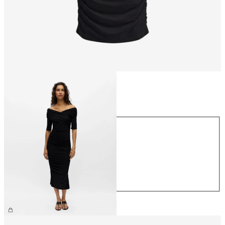
Taglia
Taglia
XS
S
M
L
XL
59,99 €