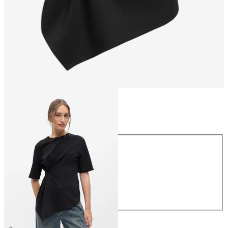
Taglia
Taglia
XS
S
M
L
XL
39,99 €