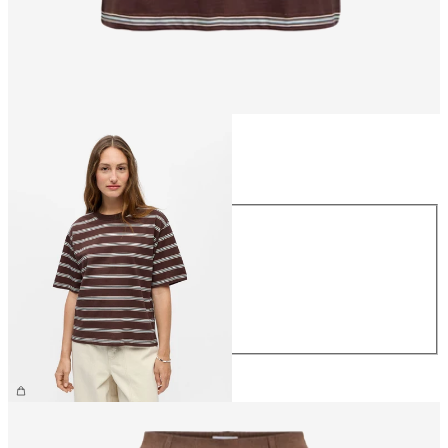
Taglia
Taglia
XS
S
M
L
XL
26,99 €