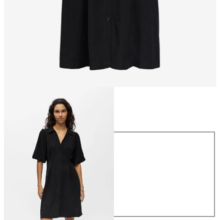
Taglia
Taglia
34
36
38
40
42
44