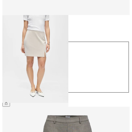
Taglia
Taglia
34
36
38
40
42
44
34,99 €