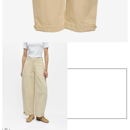
Taglia
Taglia
34
36
38
40
42
44
69,99 €