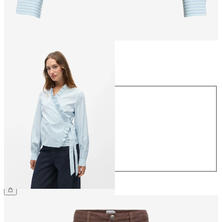
Taglia
Taglia
34
36
38
40
42
44
49,99 €