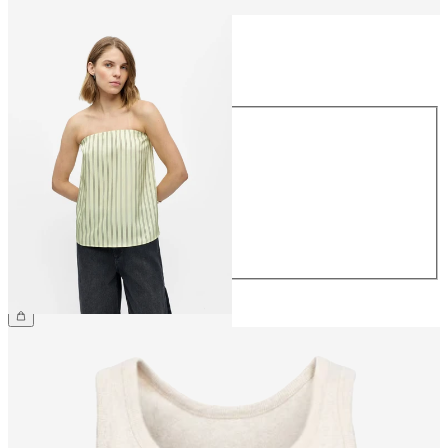
Taglia
Taglia
34
36
38
40
42
44
34,99 €