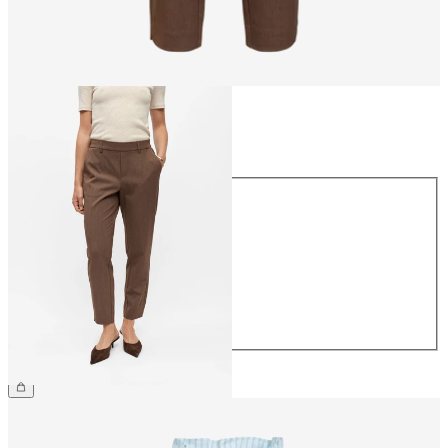
Taglia
Taglia
34
36
38
40
42
44
39,99 €