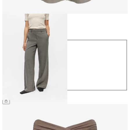
Taglia
Taglia
34
36
38
40
42
44
49,99 €