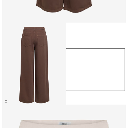
Taglia
Taglia
XS
S
M
L
XL
69,99 €