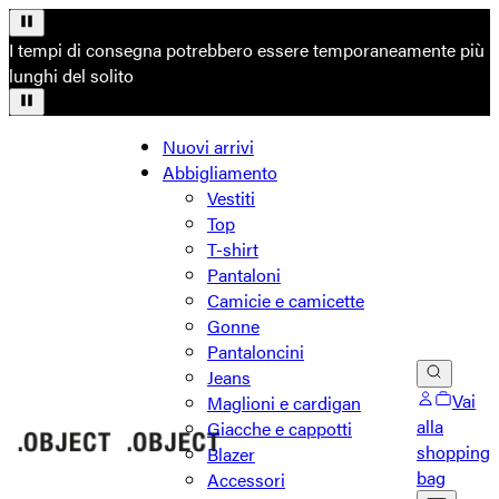
I tempi di consegna potrebbero essere temporaneamente più
lunghi del solito
Nuovi arrivi
Abbigliamento
Vestiti
Top
T-shirt
Pantaloni
Camicie e camicette
Gonne
Pantaloncini
Jeans
Vai
Maglioni e cardigan
alla
Giacche e cappotti
shopping
Blazer
bag
Accessori